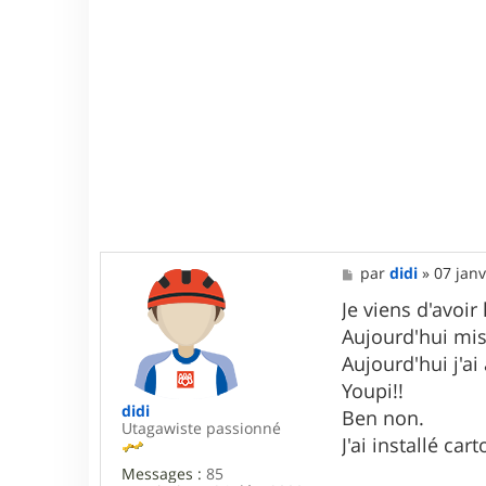
M
par
didi
»
07 janv
e
s
Je viens d'avoir
s
Aujourd'hui mise
a
g
Aujourd'hui j'a
e
Youpi!!
didi
Ben non.
Utagawiste passionné
J'ai installé car
Messages :
85