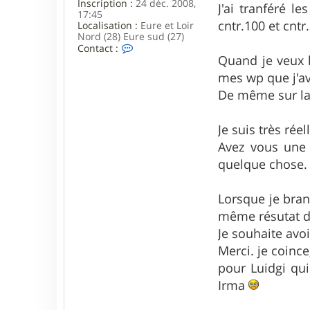
Inscription :
24 déc. 2008,
J'ai tranféré le
17:45
cntr.100 et cntr.2
Localisation :
Eure et Loir
Nord (28) Eure sud (27)
C
Contact :
o
Quand je veux li
n
mes wp que j'ava
t
a
De même sur la 
c
t
e
Je suis très rée
r
Avez vous une 
d
i
quelque chose.
d
i
Lorsque je bran
même résutat d
Je souhaite avoir
Merci. je coince
pour Luidgi qu
Irma