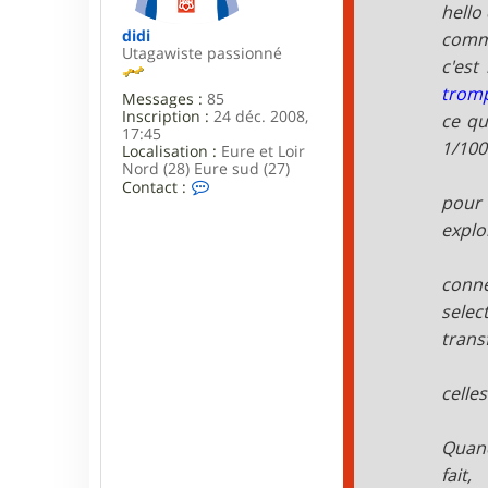
e
hello 
didi
comme
Utagawiste passionné
c'est
trompé
Messages :
85
Inscription :
24 déc. 2008,
ce qu
17:45
1/100
Localisation :
Eure et Loir
Nord (28) Eure sud (27)
C
Contact :
pour 
o
n
explo
t
a
c
conne
t
e
selec
r
trans
d
i
d
celle
i
Quand
fait,