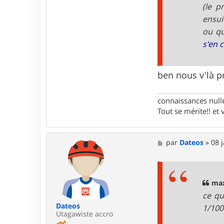
(le p
ensui
ou qu
s'en 
ben nous v'là 
connaissances nulles
Tout se mérite!! et 
M
par
Dateos
»
08 
e
s
s
a
g
max
e
ce qu
Dateos
1/100
Utagawiste accro