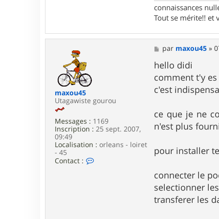
connaissances nulles
Tout se mérite!! et 
M
par
maxou45
»
0
e
s
hello didi
s
comment t'y es 
a
g
c'est indispensa
maxou45
e
Utagawiste gourou
ce que je ne co
Messages :
1169
n'est plus fourn
Inscription :
25 sept. 2007,
09:49
Localisation :
orleans - loiret
pour installer t
- 45
C
Contact :
o
connecter le po
n
t
selectionner les
a
transferer les d
c
t
e