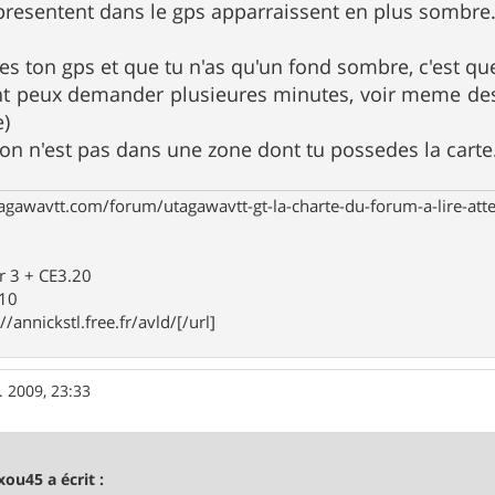
 presentent dans le gps apparraissent en plus sombre
s ton gps et que tu n'as qu'un fond sombre, c'est que 
nt peux demander plusieures minutes, voir meme des
e)
ion n'est pas dans une zone dont tu possedes la carte
agawavtt.com/forum/utagawavtt-gt-la-charte-du-forum-a-lire-at
r 3 + CE3.20
910
//annickstl.free.fr/avld/[/url]
. 2009, 23:33
ou45 a écrit :