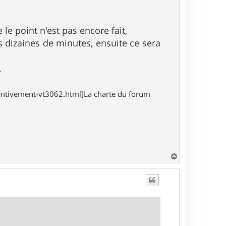
.
le point n'est pas encore fait,
 dizaines de minutes, ensuite ce sera
.
tentivement-vt3062.html]La charte du forum
H
a
u
t