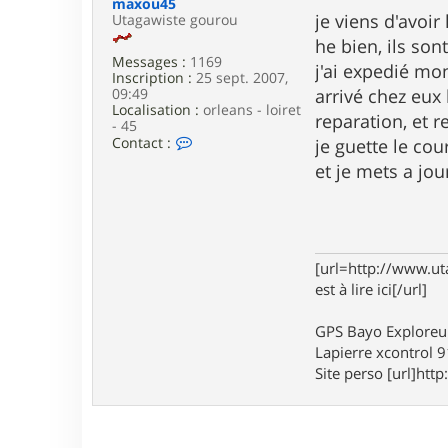
maxou45
e
je viens d'avoir 
Utagawiste gourou
he bien, ils son
Messages :
1169
j'ai expedié mo
Inscription :
25 sept. 2007,
09:49
arrivé chez eux
Localisation :
orleans - loiret
reparation, et 
- 45
C
Contact :
je guette le cou
o
et je mets a jou
n
t
a
c
t
e
[url=http://www.ut
r
m
est à lire ici[/url]
a
x
GPS Bayo Exploreu
o
u
Lapierre xcontrol 
4
Site perso [url]http:
5