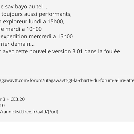
le sav bayo au tel ...
t toujours aussi performants,
n exploreur lundi a 15h00,
 le mardi a 10h00
reexpedition mercredi a 15h00
rrier demain...
r avec cette nouvelle version 3.01 dans la foulée
agawavtt.com/forum/utagawavtt-gt-la-charte-du-forum-a-lire-at
r 3 + CE3.20
910
//annickstl.free.fr/avld/[/url]