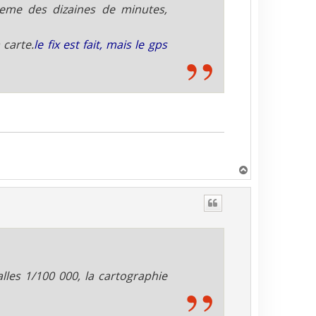
eme des dizaines de minutes,
 carte.
le fix est fait, mais le gps
H
a
u
t
lles 1/100 000, la cartographie