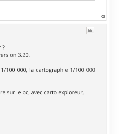
H
a
u
t
 ?
version 3.20.
 1/100 000, la cartographie 1/100 000
tre sur le pc, avec carto exploreur,