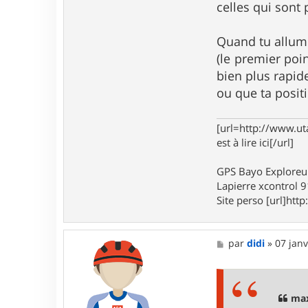
r
celles qui sont
m
a
x
Quand tu allume
o
(le premier poi
u
4
bien plus rapid
5
ou que ta posit
[url=http://www.ut
est à lire ici[/url]
GPS Bayo Exploreu
Lapierre xcontrol 
Site perso [url]http:
M
par
didi
»
07 janv
e
s
s
a
g
max