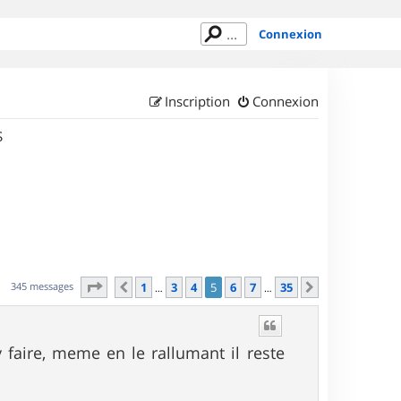
Connexion
Inscription
Connexion
S
Page
5
sur
35
345 messages
1
3
4
5
6
7
35
Précédent
Suivant
…
…
 faire, meme en le rallumant il reste