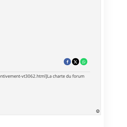
tentivement-vt3062.html]La charte du forum
H
a
u
t