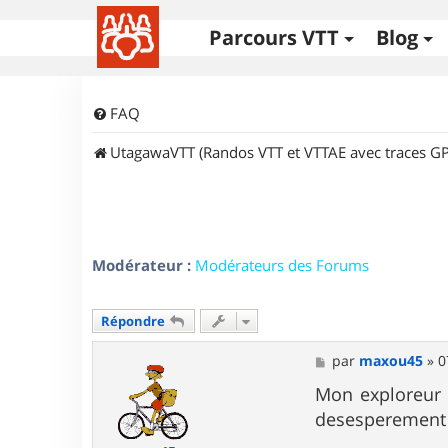
Parcours VTT
Blog
FAQ
UtagawaVTT (Randos VTT et VTTAE avec traces GP
Modérateur :
Modérateurs des Forums
Répondre
M
par
maxou45
»
0
e
s
Mon exploreur s
s
desesperement 
a
g