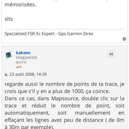
e
mémorisées.
slts
Specialized FSR Xc Expert - Gps Garmin Etrex
a
u
kakeen
t
Utagawiste
accro
M
23 août 2008, 14:39
e
s
regarde aussi le nombre de points de ta trace, je
s
crois que s'il y en a plus de 1000, ça coince.
a
g
Dans ce cas, dans Mapsource, double clic sur la
e
trace et réduit le nombre de point, soit
automatiquement, soit manuellement en
effaçant les lignes avec peu de distance ( de 0m
à 30m par exemple).