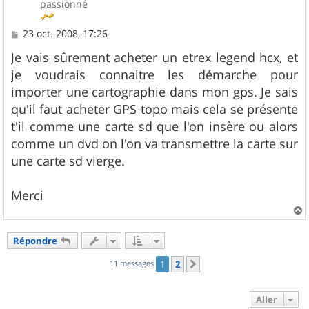
passionné
M
23 oct. 2008, 17:26
e
s
Je vais sûrement acheter un etrex legend hcx, et
s
je voudrais connaitre les démarche pour
a
g
importer une cartographie dans mon gps. Je sais
e
qu'il faut acheter GPS topo mais cela se présente
t'il comme une carte sd que l'on insère ou alors
comme un dvd on l'on va transmettre la carte sur
une carte sd vierge.
Merci
a
u
Répondre
t
11 messages
1
2
Suivant
Aller