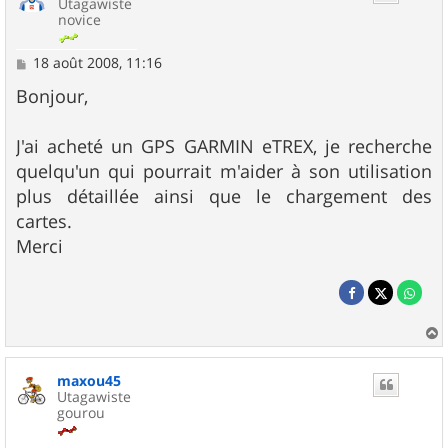
Utagawiste
novice
M
18 août 2008, 11:16
e
s
Bonjour,
s
a
g
J'ai acheté un GPS GARMIN eTREX, je recherche
e
quelqu'un qui pourrait m'aider à son utilisation
plus détaillée ainsi que le chargement des
cartes.
Merci
a
u
maxou45
t
Utagawiste
gourou