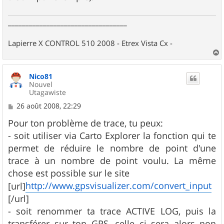
__________________________________
Lapierre X CONTROL 510 2008 - Etrex Vista Cx -
a
u
Nico81
t
Nouvel
Utagawiste
M
26 août 2008, 22:29
e
s
Pour ton problème de trace, tu peux:
s
- soit utiliser via Carto Explorer la fonction qui te
a
g
permet de réduire le nombre de point d'une
e
trace à un nombre de point voulu. La même
chose est possible sur le site
http://www.gpsvisualizer.com/convert_input
[url]
[/url]
- soit renommer ta trace ACTIVE LOG, puis la
transférer sur ton GPS, celle ci sera alors non