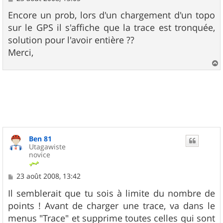
e
s
Encore un prob, lors d'un chargement d'un topo
s
sur le GPS il s'affiche que la trace est tronquée,
a
g
solution pour l'avoir entière ??
e
Merci,
a
u
t
Ben 81
Utagawiste
novice
M
23 août 2008, 13:42
e
s
Il semblerait que tu sois à limite du nombre de
s
points ! Avant de charger une trace, va dans le
a
g
menus "Trace" et supprime toutes celles qui sont