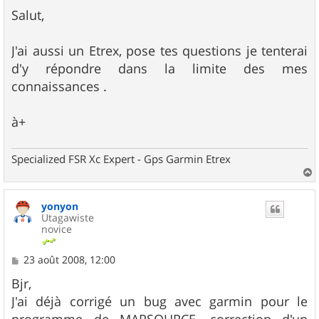
e
s
Salut,
s
a
g
J'ai aussi un Etrex, pose tes questions je tenterai
e
d'y répondre dans la limite des mes
connaissances .
à+
Specialized FSR Xc Expert - Gps Garmin Etrex
a
u
yonyon
t
Utagawiste
novice
M
23 août 2008, 12:00
e
s
Bjr,
s
J'ai déjà corrigé un bug avec garmin pour le
a
g
programme de MAPSOURCE, correction d'un