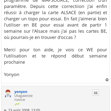
e
paramètre. Depuis cette correctiion j'ai enfin
réussi à charger la carte ALSACE (en partie) et
charger un topo pour essai. En fait j'aimerai bien
l'utiliser en BE pour essai avant de partir 1
semaine sur l'Alsace mais j'ai pas les cartes BE,
où pourrais-je en trouver d'occas ?
Merci pour ton aide, je vois ce WE pour
l'utilisation et te répond début semaine
prochaine
Yonyon
a
u
yonyon
t
Utagawiste
novice
M
23 août 2008, 13:05