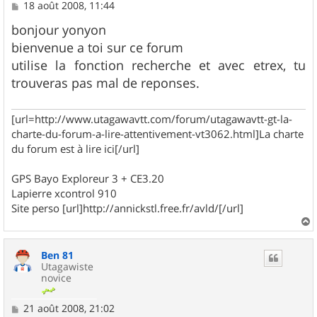
M
18 août 2008, 11:44
e
s
bonjour yonyon
s
bienvenue a toi sur ce forum
a
g
utilise la fonction recherche et avec etrex, tu
e
trouveras pas mal de reponses.
[url=http://www.utagawavtt.com/forum/utagawavtt-gt-la-
charte-du-forum-a-lire-attentivement-vt3062.html]La charte
du forum est à lire ici[/url]
GPS Bayo Exploreur 3 + CE3.20
Lapierre xcontrol 910
Site perso [url]http://annickstl.free.fr/avld/[/url]
a
u
Ben 81
t
Utagawiste
novice
M
21 août 2008, 21:02