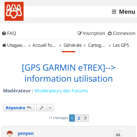
Menu
FAQ
Inscription
Connexion
UtagawaVTT (Randos VTT et VTTAE avec traces GPS)
Accueil forum
Générale
Cartographie et GPS
Les GPS
[GPS GARMIN eTREX]-->
information utilisation
Modérateur :
Modérateurs des Forums
Répondre
11 messages
1
2
Suivant
yonyon