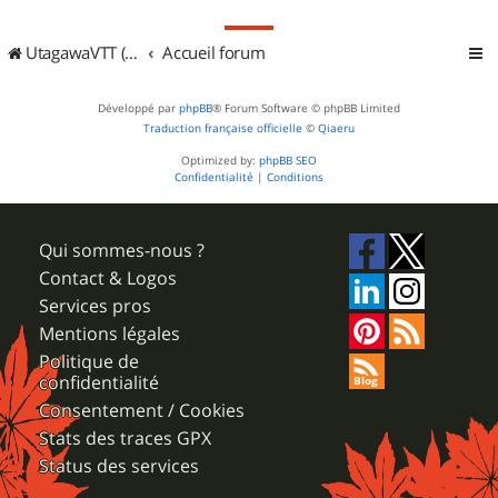
UtagawaVTT (Randos VTT et VTTAE avec traces GPS)
Accueil forum
Développé par
phpBB
® Forum Software © phpBB Limited
Traduction française officielle
©
Qiaeru
Optimized by:
phpBB SEO
Confidentialité
|
Conditions
Qui sommes-nous ?
Contact & Logos
Services pros
Mentions légales
Politique de
confidentialité
Consentement / Cookies
Stats des traces GPX
Status des services