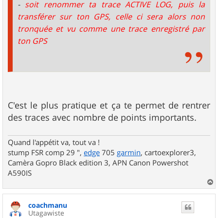
-
soit renommer ta trace ACTIVE LOG, puis la
transférer sur ton GPS, celle ci sera alors non
tronquée et vu comme une trace enregistré par
ton GPS
C'est le plus pratique et ça te permet de rentrer
des traces avec nombre de points importants.
Quand l'appétit va, tout va !
stump FSR comp 29 ",
edge
705
garmin
, cartoexplorer3,
Camèra Gopro Black edition 3, APN Canon Powershot
A590IS
a
u
coachmanu
t
Utagawiste