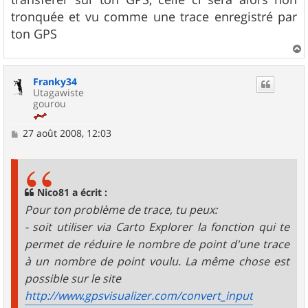
tronquée et vu comme une trace enregistré par
ton GPS
a
u
Franky34
t
Utagawiste
gourou
M
27 août 2008, 12:03
e
s
s
a
g
Nico81 a écrit :
e
Pour ton problème de trace, tu peux:
- soit utiliser via Carto Explorer la fonction qui te
permet de réduire le nombre de point d'une trace
à un nombre de point voulu. La même chose est
possible sur le site
http://www.gpsvisualizer.com/convert_input