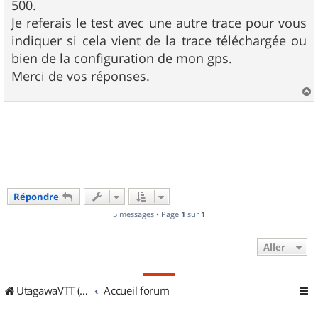
500.
Je referais le test avec une autre trace pour vous
indiquer si cela vient de la trace téléchargée ou
bien de la configuration de mon gps.
Merci de vos réponses.
a
u
t
Répondre
5 messages • Page
1
sur
1
Aller
UtagawaVTT (Randos VTT et VTTAE avec traces GPS)
Accueil forum