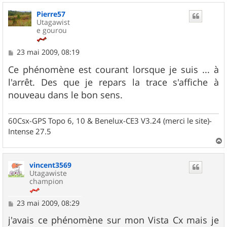
u
Pierre57
t
Utagawist
e gourou
M
23 mai 2009, 08:19
e
s
Ce phénomène est courant lorsque je suis ... à
s
l'arrêt. Des que je repars la trace s'affiche à
a
g
nouveau dans le bon sens.
e
60Csx-GPS Topo 6, 10 & Benelux-CE3 V3.24 (merci le site)-
Intense 27.5
a
u
vincent3569
t
Utagawiste
champion
M
23 mai 2009, 08:29
e
s
j'avais ce phénomène sur mon Vista Cx mais je
s