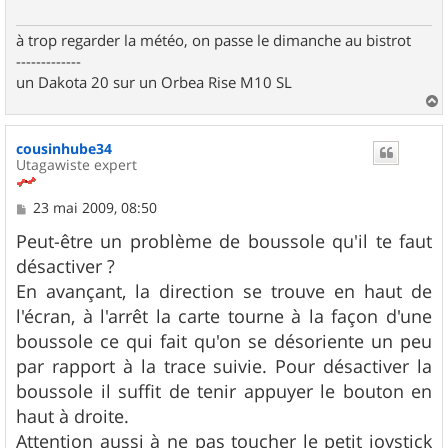
à trop regarder la météo, on passe le dimanche au bistrot
-------------
un Dakota 20 sur un Orbea Rise M10 SL
a
u
cousinhube34
t
Utagawiste expert
M
23 mai 2009, 08:50
e
s
Peut-être un problème de boussole qu'il te faut
s
désactiver ?
a
g
En avançant, la direction se trouve en haut de
e
l'écran, à l'arrêt la carte tourne à la façon d'une
boussole ce qui fait qu'on se désoriente un peu
par rapport à la trace suivie. Pour désactiver la
boussole il suffit de tenir appuyer le bouton en
haut à droite.
Attention aussi à ne pas toucher le petit joystick