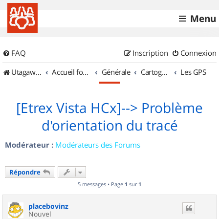
Menu
FAQ
Inscription
Connexion
UtagawaVTT (Randos VTT et VTTAE avec traces GPS)
Accueil forum
Générale
Cartographie et GPS
Les GPS
[Etrex Vista HCx]--> Problème
d'orientation du tracé
Modérateur :
Modérateurs des Forums
Répondre
5 messages • Page
1
sur
1
placebovinz
Nouvel