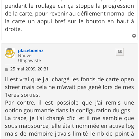
pendant le roulage car ça stoppe la progression
de la carte, pour revenir au défilement normal de
la carte un appui bref sur le bouton en haut à
droite.
a
u
placebovinz
t
Nouvel
Utagawiste
M
25 mai 2009, 20:31
e
s
il est vrai que j'ai chargé les fonds de carte open
s
street mais cela ne m'avait pas gené lors de mes
a
g
1eres sorties.
e
Par contre, il est possible que j'ai remis une
option gourmande dans la configuration du gps.
La trace, je l'ai chargé d'ici et il me semble que
sous mapsource, elle était nommée en active log
mais de mémoire j'avais limité le nb de point à