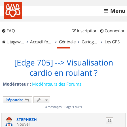
Menu
FAQ
Inscription
Connexion
UtagawaVTT (Randos VTT et VTTAE avec traces GPS)
Accueil forum
Générale
Cartographie et GPS
Les GPS
[Edge 705] --> Visualisation
cardio en roulant ?
Modérateur :
Modérateurs des Forums
Répondre
4 messages • Page
1
sur
1
STEPHBZH
Nouvel