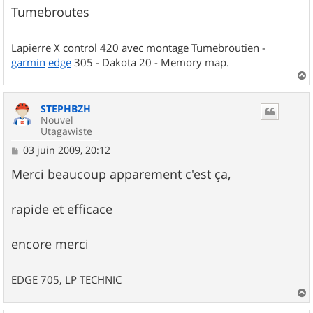
Tumebroutes
Lapierre X control 420 avec montage Tumebroutien -
garmin
edge
305 - Dakota 20 - Memory map.
a
u
STEPHBZH
t
Nouvel
Utagawiste
M
03 juin 2009, 20:12
e
s
Merci beaucoup apparement c'est ça,
s
a
g
rapide et efficace
e
encore merci
EDGE 705, LP TECHNIC
a