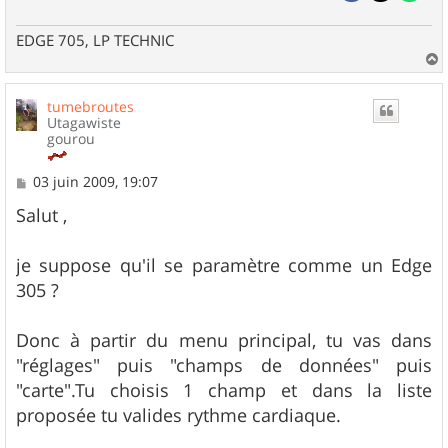
EDGE 705, LP TECHNIC
a
u
tumebroutes
t
Utagawiste
gourou
M
03 juin 2009, 19:07
e
s
Salut ,
s
a
g
je suppose qu'il se paramètre comme un Edge
e
305 ?
Donc à partir du menu principal, tu vas dans
"réglages" puis "champs de données" puis
"carte".Tu choisis 1 champ et dans la liste
proposée tu valides rythme cardiaque.