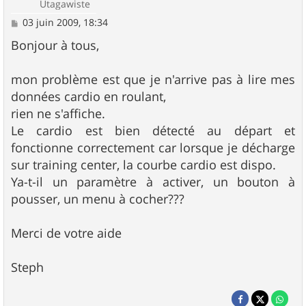
Utagawiste
M
03 juin 2009, 18:34
e
s
Bonjour à tous,
s
a
g
mon problème est que je n'arrive pas à lire mes
e
données cardio en roulant,
rien ne s'affiche.
Le cardio est bien détecté au départ et
fonctionne correctement car lorsque je décharge
sur training center, la courbe cardio est dispo.
Ya-t-il un paramètre à activer, un bouton à
pousser, un menu à cocher???
Merci de votre aide
Steph