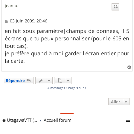
u
jeanluc
t
M
03 juin 2009, 20:46
e
s
en fait sous paramètre|champs de données, il 5
s
écrans que tu peux personnaliser (pour le 605 en
a
g
tout cas).
e
je préfère quand à moi garder l'écran entier pour
la carte.
a
u
Répondre
t
4 messages • Page
1
sur
1
Aller
UtagawaVTT (Randos VTT et VTTAE avec traces GPS)
Accueil forum