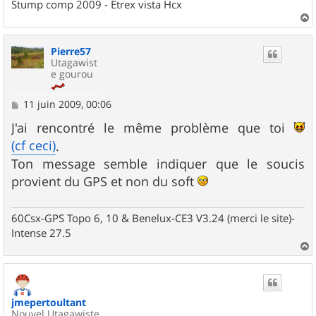
Stump comp 2009 - Etrex vista Hcx
a
u
Pierre57
t
Utagawist
e gourou
M
11 juin 2009, 00:06
e
s
J'ai rencontré le même problème que toi
s
(cf ceci)
.
a
g
Ton message semble indiquer que le soucis
e
provient du GPS et non du soft
60Csx-GPS Topo 6, 10 & Benelux-CE3 V3.24 (merci le site)-
Intense 27.5
a
u
t
jmepertoultant
Nouvel Utagawiste