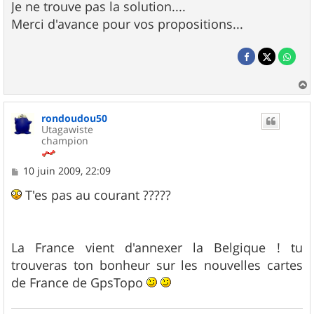
Je ne trouve pas la solution....
Merci d'avance pour vos propositions...
a
u
rondoudou50
t
Utagawiste
champion
M
10 juin 2009, 22:09
e
s
T'es pas au courant ?????
s
a
g
e
La France vient d'annexer la Belgique ! tu
trouveras ton bonheur sur les nouvelles cartes
de France de GpsTopo