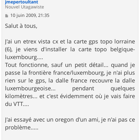
jmepertoultant
Nouvel Utagawiste
M
10 juin 2009, 21:35
e
s
Salut à tous,
s
a
g
J'ai un etrex vista cx et la carte gps topo lorraine
e
(6), je viens d'installer la carte topo belgique-
luxembourg....
Tout fonctionne, sauf un petit détail... quand je
passe la frontière france/luxembourg, je n'ai plus
rien sur le gps, la dalle france recouvre la dalle
luxembourgeoise... pendant quelques
kilomètres... et c'est évidemment où je vais faire
du VTT....
J'ai essayé avec un oregon d'un ami, je n'ai pas ce
problème.....