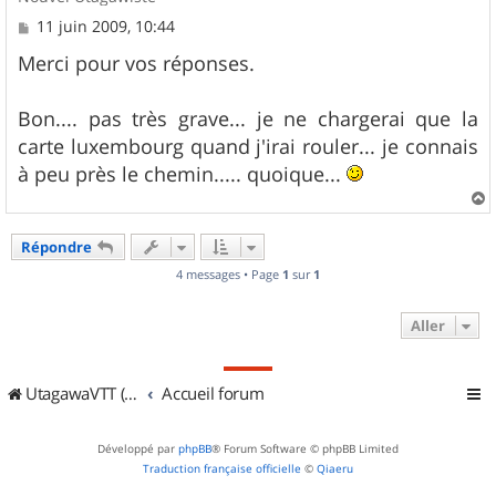
M
11 juin 2009, 10:44
e
s
Merci pour vos réponses.
s
a
g
Bon.... pas très grave... je ne chargerai que la
e
carte luxembourg quand j'irai rouler... je connais
à peu près le chemin..... quoique...
a
u
Répondre
t
4 messages • Page
1
sur
1
Aller
UtagawaVTT (Randos VTT et VTTAE avec traces GPS)
Accueil forum
Développé par
phpBB
® Forum Software © phpBB Limited
Traduction française officielle
©
Qiaeru