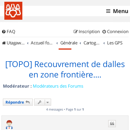
Menu
FAQ
Inscription
Connexion
UtagawaVTT (Randos VTT et VTTAE avec traces GPS)
Accueil forum
Générale
Cartographie et GPS
Les GPS
[TOPO] Recouvrement de dalles
en zone frontière....
Modérateur :
Modérateurs des Forums
Répondre
4 messages • Page
1
sur
1