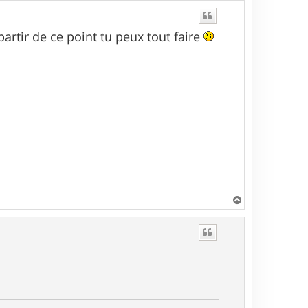
 partir de ce point tu peux tout faire
H
a
u
t