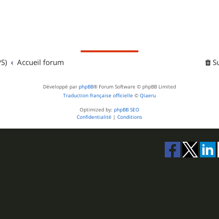
S)
Accueil forum
S
Développé par
phpBB
® Forum Software © phpBB Limited
Traduction française officielle
©
Qiaeru
Optimized by:
phpBB SEO
Confidentialité
|
Conditions