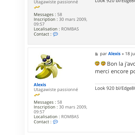
Look 920 bl/Edge8
Utagawiste passionné
y
c
o
Messages :
58
Inscription :
30 mars 2009,
09:57
Localisation :
ROMBAS
C
Contact :
o
n
t
a
M
par
Alexis
»
18 j
c
e
t
s
Bon la j'avo
e
s
merci encore po
r
a
A
g
l
e
Alexis
e
Look 920 bl/Edge8
Utagawiste passionné
x
i
s
Messages :
58
Inscription :
30 mars 2009,
09:57
Localisation :
ROMBAS
C
Contact :
o
n