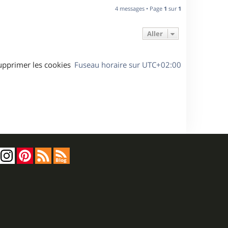
u
4 messages • Page
1
sur
1
t
Aller
upprimer les cookies
Fuseau horaire sur
UTC+02:00