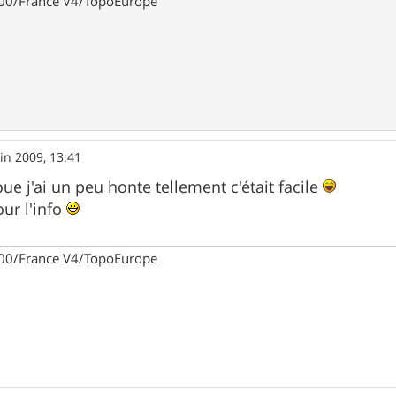
00/France V4/TopoEurope
uin 2009, 13:41
ue j'ai un peu honte tellement c'était facile
ur l'info
00/France V4/TopoEurope