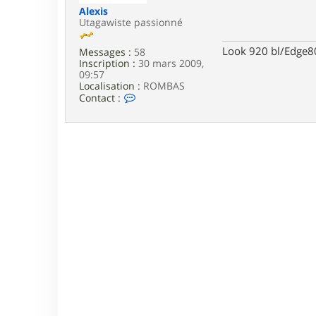
e
Alexis
Utagawiste passionné
Look 920 bl/Edge8
Messages :
58
Inscription :
30 mars 2009,
09:57
Localisation :
ROMBAS
C
Contact :
o
n
t
a
c
t
e
r
A
l
e
x
i
s