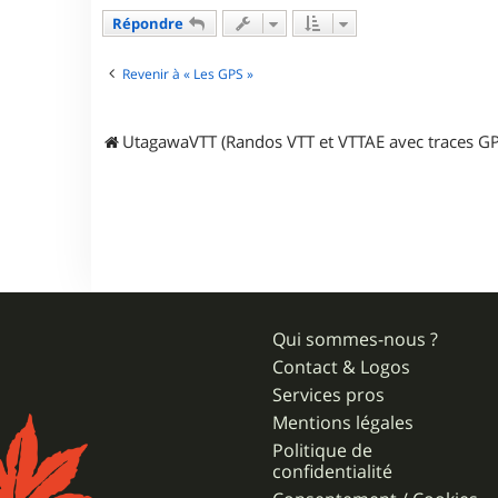
t
a
Répondre
c
t
e
Revenir à « Les GPS »
r
A
l
UtagawaVTT (Randos VTT et VTTAE avec traces GP
e
x
i
s
Qui sommes-nous ?
Contact & Logos
Services pros
Mentions légales
Politique de
confidentialité