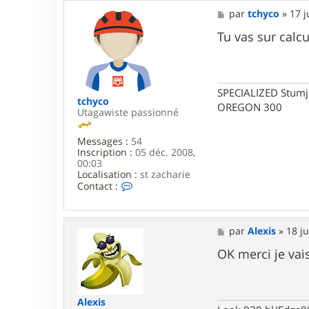
M
par
tchyco
»
17 j
e
s
Tu vas sur calcu
s
a
g
e
SPECIALIZED Stum
tchyco
OREGON 300
Utagawiste passionné
Messages :
54
Inscription :
05 déc. 2008,
00:03
Localisation :
st zacharie
C
Contact :
o
n
t
a
M
par
Alexis
»
18 j
c
e
t
s
OK merci je vai
e
s
r
a
t
g
c
e
Alexis
h