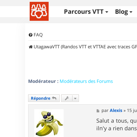
Parcours VTT
Blog
FAQ
UtagawaVTT (Randos VTT et VTTAE avec traces GP
Modérateur :
Modérateurs des Forums
Répondre
M
par
Alexis
»
15 j
e
s
Salut a tous, q
s
iln'y a rien dan
a
g