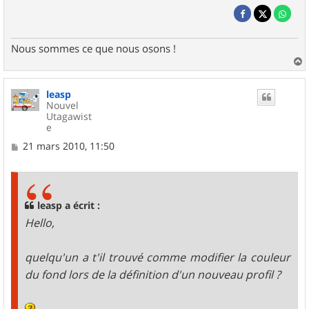
Nous sommes ce que nous osons !
a
u
leasp
t
Nouvel
Utagawist
e
M
21 mars 2010, 11:50
e
s
s
a
g
leasp a écrit :
e
Hello,
quelqu'un a t'il trouvé comme modifier la couleur
du fond lors de la définition d'un nouveau profil ?