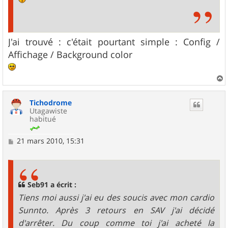
J'ai trouvé : c'était pourtant simple : Config /
Affichage / Background color
a
u
Tichodrome
t
Utagawiste
habitué
M
21 mars 2010, 15:31
e
s
s
a
g
Seb91 a écrit :
e
Tiens moi aussi j'ai eu des soucis avec mon cardio
Sunnto. Après 3 retours en SAV j'ai décidé
d'arrêter. Du coup comme toi j'ai acheté la