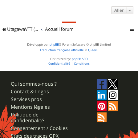
Aller
UtagawaVTT (Randos VTT et VTTAE avec traces GPS)
Accueil forum
Développé par
phpBB
® Forum Software © phpBB Limited
Traduction française officielle
©
Qiaeru
Optimized by:
phpBB SEO
Confidentialité
|
Conditions
Qui sommes-nous ?
Contact & Logos
Services pros
Mentions légales
Politique de
confidentialité
Consentement / Cookies
Stats des traces GPX