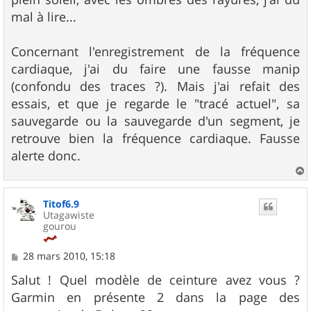
mal à lire...
Concernant l'enregistrement de la fréquence
cardiaque, j'ai du faire une fausse manip
(confondu des traces ?). Mais j'ai refait des
essais, et que je regarde le "tracé actuel", sa
sauvegarde ou la sauvegarde d'un segment, je
retrouve bien la fréquence cardiaque. Fausse
alerte donc.
a
u
Titof6.9
t
Utagawiste
gourou
M
28 mars 2010, 15:18
e
s
Salut ! Quel modèle de ceinture avez vous ?
s
Garmin en présente 2 dans la page des
a
g