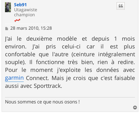
Seb91
t
Utagawiste
champion
M
28 mars 2010, 15:28
e
s
J'ai le deuxième modèle et depuis 1 mois
s
environ. J'ai pris celui-ci car il est plus
a
g
confortable que l'autre (ceinture intégralement
e
souple). Il fonctionne très bien, rien à redire.
Pour le moment j'exploite les données avec
garmin
Connect. Mais je crois que c'est faisable
aussi avec Sporttrack.
Nous sommes ce que nous osons !
a
u
t