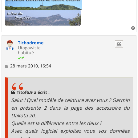
a
u
Tichodrome
t
Utagawiste
habitué
M
28 mars 2010, 16:54
e
s
s
a
g
Titof6.9 a écrit :
e
Salut ! Quel modèle de ceinture avez vous ? Garmin
en présente 2 dans la page des accessoire du
Dakota 20.
Quelle est la différence entre les deux ?
Avec quels logiciel exploitez vous vos données