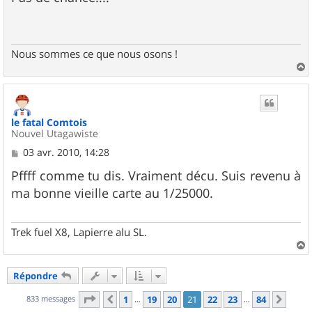
s
a
g
e
Nous sommes ce que nous osons !
a
u
t
le fatal Comtois
Nouvel Utagawiste
M
03 avr. 2010, 14:28
e
s
Pffff comme tu dis. Vraiment décu. Suis revenu à
s
ma bonne vieille carte au 1/25000.
a
g
e
Trek fuel X8, Lapierre alu SL.
a
u
Répondre
t
Page
21
sur
84
833 messages
1
19
20
21
22
23
84
Précédent
Suiv
…
…