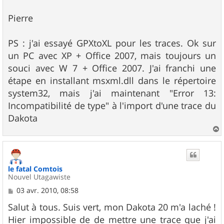
Pierre
PS : j'ai essayé GPXtoXL pour les traces. Ok sur
un PC avec XP + Office 2007, mais toujours un
souci avec W 7 + Office 2007. J'ai franchi une
étape en installant msxml.dll dans le répertoire
system32, mais j'ai maintenant "Error 13:
Incompatibilité de type" à l'import d'une trace du
Dakota
a
u
t
le fatal Comtois
Nouvel Utagawiste
M
03 avr. 2010, 08:58
e
s
Salut à tous. Suis vert, mon Dakota 20 m'a laché !
s
Hier impossible de de mettre une trace que j'ai
a