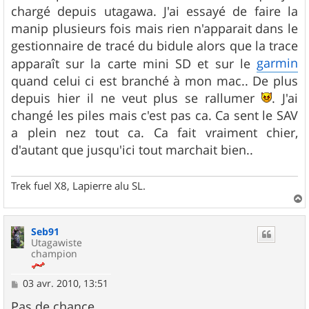
g
chargé depuis utagawa. J'ai essayé de faire la
e
manip plusieurs fois mais rien n'apparait dans le
gestionnaire de tracé du bidule alors que la trace
garmin
apparaît sur la carte mini SD et sur le
quand celui ci est branché à mon mac.. De plus
depuis hier il ne veut plus se rallumer
. J'ai
changé les piles mais c'est pas ca. Ca sent le SAV
a plein nez tout ca. Ca fait vraiment chier,
d'autant que jusqu'ici tout marchait bien..
Trek fuel X8, Lapierre alu SL.
a
u
Seb91
t
Utagawiste
champion
M
03 avr. 2010, 13:51
e
s
Pas de chance....