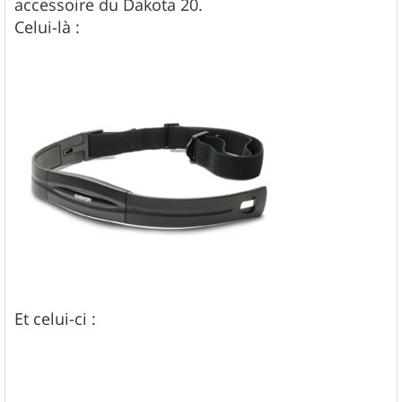
accessoire du Dakota 20.
e
Celui-là :
Et celui-ci :