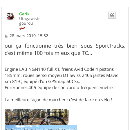
Garik
Utagawiste
gourou
M
28 mars 2010, 15:52
e
s
oui ça fonctionne très bien sous SportTracks,
s
c'est même 100 fois mieux que TC...
a
g
e
Engine LAB NGN140 full XT, freins Avid Code 4 pistons
185mm, roues perso moyeu DT Swiss 240S jantes Mavic
xm 819 ; équipé d'un GPSmap 60CSx.
Forerunner 405 équipé de son cardio-fréquencemètre.
La meilleure façon de marcher ; c'est de faire du vélo !