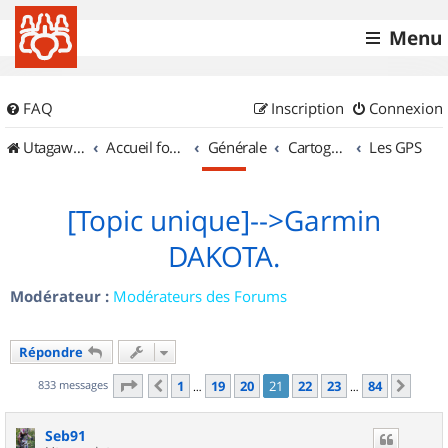
Menu
FAQ
Inscription
Connexion
UtagawaVTT (Randos VTT et VTTAE avec traces GPS)
Accueil forum
Générale
Cartographie et GPS
Les GPS
[Topic unique]-->Garmin
DAKOTA.
Modérateur :
Modérateurs des Forums
Répondre
Page
21
sur
84
833 messages
1
19
20
21
22
23
84
Précédent
Suiv
…
…
Seb91