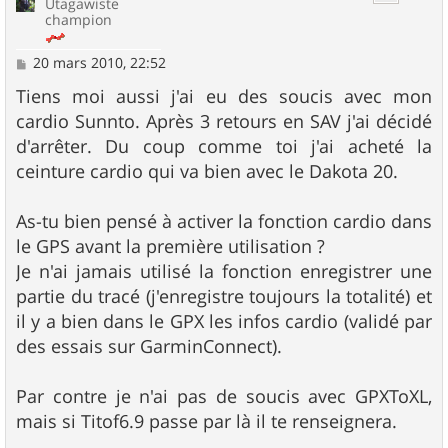
Utagawiste
champion
M
20 mars 2010, 22:52
e
s
Tiens moi aussi j'ai eu des soucis avec mon
s
cardio Sunnto. Après 3 retours en SAV j'ai décidé
a
g
d'arrêter. Du coup comme toi j'ai acheté la
e
ceinture cardio qui va bien avec le Dakota 20.
As-tu bien pensé à activer la fonction cardio dans
le GPS avant la première utilisation ?
Je n'ai jamais utilisé la fonction enregistrer une
partie du tracé (j'enregistre toujours la totalité) et
il y a bien dans le GPX les infos cardio (validé par
des essais sur GarminConnect).
Par contre je n'ai pas de soucis avec GPXToXL,
mais si Titof6.9 passe par là il te renseignera.