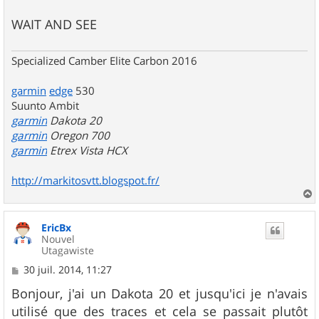
WAIT AND SEE
Specialized Camber Elite Carbon 2016
garmin
edge
530
Suunto Ambit
garmin
Dakota 20
garmin
Oregon 700
garmin
Etrex Vista HCX
http://markitosvtt.blogspot.fr/
a
u
EricBx
t
Nouvel
Utagawiste
M
30 juil. 2014, 11:27
e
s
Bonjour, j'ai un Dakota 20 et jusqu'ici je n'avais
s
utilisé que des traces et cela se passait plutôt
a