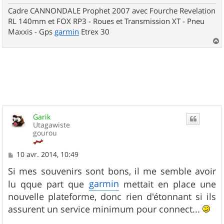
e
Cadre CANNONDALE Prophet 2007 avec Fourche Revelation
RL 140mm et FOX RP3 - Roues et Transmission XT - Pneu
Maxxis - Gps
garmin
Etrex 30
a
u
t
Garik
Utagawiste
gourou
M
10 avr. 2014, 10:49
e
s
Si mes souvenirs sont bons, il me semble avoir
s
garmin
lu qque part que
mettait en place une
a
g
nouvelle plateforme, donc rien d'étonnant si ils
e
assurent un service minimum pour connect...