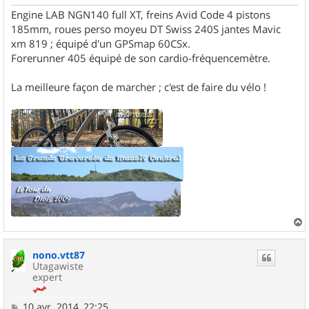
Engine LAB NGN140 full XT, freins Avid Code 4 pistons
185mm, roues perso moyeu DT Swiss 240S jantes Mavic
xm 819 ; équipé d'un GPSmap 60CSx.
Forerunner 405 équipé de son cardio-fréquencemètre.
La meilleure façon de marcher ; c'est de faire du vélo !
a
u
nono.vtt87
t
Utagawiste
expert
M
10 avr. 2014, 22:25