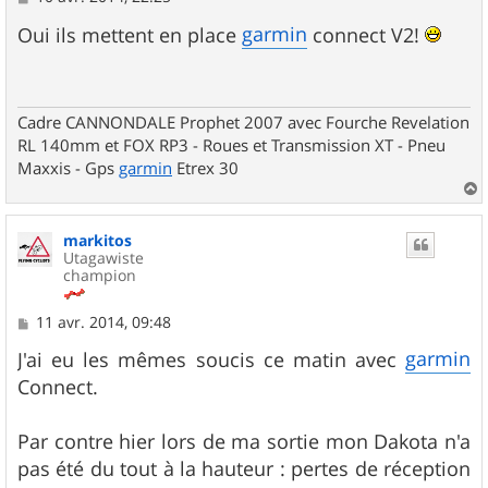
e
s
garmin
Oui ils mettent en place
connect V2!
s
a
g
e
Cadre CANNONDALE Prophet 2007 avec Fourche Revelation
RL 140mm et FOX RP3 - Roues et Transmission XT - Pneu
Maxxis - Gps
garmin
Etrex 30
a
u
markitos
t
Utagawiste
champion
M
11 avr. 2014, 09:48
e
s
garmin
J'ai eu les mêmes soucis ce matin avec
s
Connect.
a
g
e
Par contre hier lors de ma sortie mon Dakota n'a
pas été du tout à la hauteur : pertes de réception