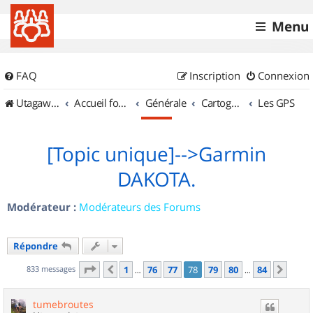
Menu
FAQ
Inscription
Connexion
UtagawaVTT (Randos VTT et VTTAE avec traces GPS)
Accueil forum
Générale
Cartographie et GPS
Les GPS
[Topic unique]-->Garmin
DAKOTA.
Modérateur :
Modérateurs des Forums
Répondre
Page
78
sur
84
833 messages
1
76
77
78
79
80
84
Précédent
Suiv
…
…
tumebroutes