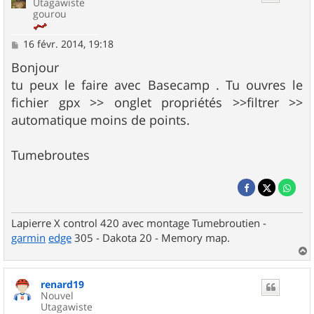
Utagawiste
gourou
M
16 févr. 2014, 19:18
e
s
Bonjour
s
tu peux le faire avec Basecamp . Tu ouvres le
a
g
fichier gpx >> onglet propriétés >>filtrer >>
e
automatique moins de points.
Tumebroutes
Lapierre X control 420 avec montage Tumebroutien -
garmin
edge
305 - Dakota 20 - Memory map.
a
u
renard19
t
Nouvel
Utagawiste