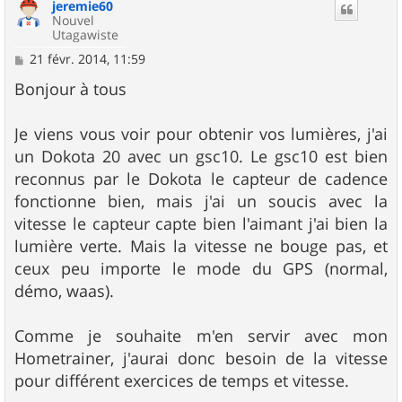
jeremie60
t
Nouvel
Utagawiste
M
21 févr. 2014, 11:59
e
s
Bonjour à tous
s
a
g
Je viens vous voir pour obtenir vos lumières, j'ai
e
un Dokota 20 avec un gsc10. Le gsc10 est bien
reconnus par le Dokota le capteur de cadence
fonctionne bien, mais j'ai un soucis avec la
vitesse le capteur capte bien l'aimant j'ai bien la
lumière verte. Mais la vitesse ne bouge pas, et
ceux peu importe le mode du GPS (normal,
démo, waas).
Comme je souhaite m'en servir avec mon
Hometrainer, j'aurai donc besoin de la vitesse
pour différent exercices de temps et vitesse.