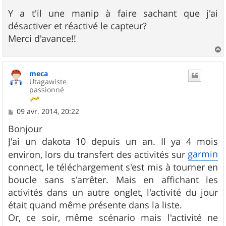
Y a t'il une manip à faire sachant que j'ai
désactiver et réactivé le capteur?
Merci d'avance!!
a
u
meca
t
Utagawiste
passionné
M
09 avr. 2014, 20:22
e
s
Bonjour
s
J'ai un dakota 10 depuis un an. Il ya 4 mois
a
g
garmin
environ, lors du transfert des activités sur
e
connect, le téléchargement s'est mis à tourner en
boucle sans s'arrêter. Mais en affichant les
activités dans un autre onglet, l'activité du jour
était quand même présente dans la liste.
Or, ce soir, même scénario mais l'activité ne