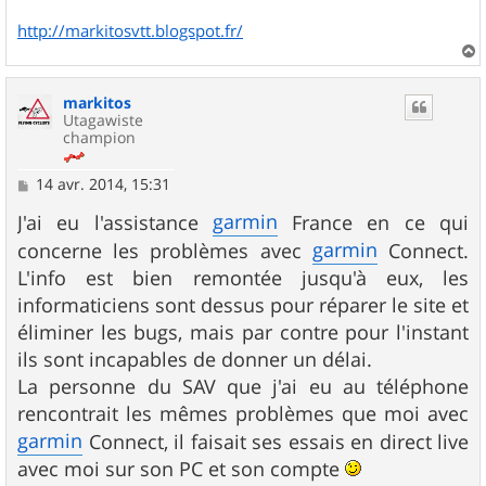
http://markitosvtt.blogspot.fr/
a
u
markitos
t
Utagawiste
champion
M
14 avr. 2014, 15:31
e
s
garmin
J'ai eu l'assistance
France en ce qui
s
garmin
concerne les problèmes avec
Connect.
a
g
L'info est bien remontée jusqu'à eux, les
e
informaticiens sont dessus pour réparer le site et
éliminer les bugs, mais par contre pour l'instant
ils sont incapables de donner un délai.
La personne du SAV que j'ai eu au téléphone
rencontrait les mêmes problèmes que moi avec
garmin
Connect, il faisait ses essais en direct live
avec moi sur son PC et son compte