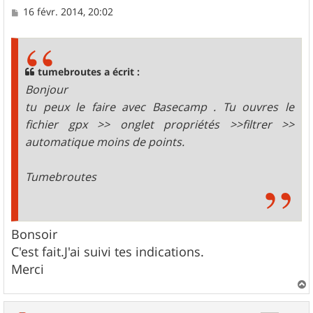
M
16 févr. 2014, 20:02
e
s
s
a
g
tumebroutes a écrit :
e
Bonjour
tu peux le faire avec Basecamp . Tu ouvres le
fichier gpx >> onglet propriétés >>filtrer >>
automatique moins de points.
Tumebroutes
Bonsoir
C'est fait.J'ai suivi tes indications.
Merci
a
u