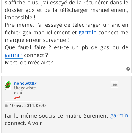
s'affiche plus. J'ai essayé de la récupérer dans le
dossier gpx et de la télécharger manuellement,
impossible !
Pire même, j'ai essayé de télécharger un ancien
garmin
fichier gpx manuellement et
connect me
marque erreur survenue !
Que faut-l faire ? est-ce un pb de gps ou de
garmin
connect ?
Merci de m'éclairer.
a
u
nono.vtt87
t
Utagawiste
expert
M
10 avr. 2014, 09:33
e
s
garmin
J'ai le même soucis ce matin. Surement
s
connect. A voir
a
g