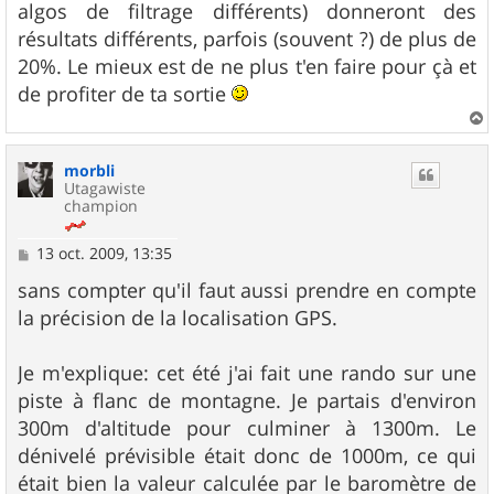
algos de filtrage différents) donneront des
résultats différents, parfois (souvent ?) de plus de
20%. Le mieux est de ne plus t'en faire pour çà et
de profiter de ta sortie
a
u
morbli
t
Utagawiste
champion
M
13 oct. 2009, 13:35
e
s
sans compter qu'il faut aussi prendre en compte
s
la précision de la localisation GPS.
a
g
e
Je m'explique: cet été j'ai fait une rando sur une
piste à flanc de montagne. Je partais d'environ
300m d'altitude pour culminer à 1300m. Le
dénivelé prévisible était donc de 1000m, ce qui
était bien la valeur calculée par le baromètre de