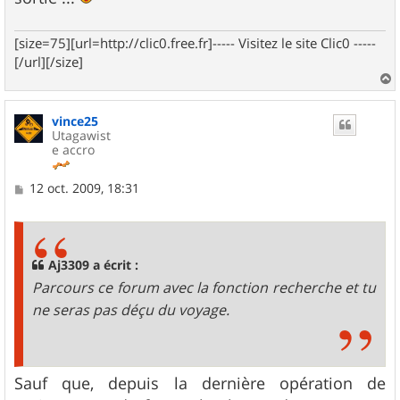
[size=75][url=http://clic0.free.fr]----- Visitez le site Clic0 -----
[/url][/size]
a
u
vince25
t
Utagawist
e accro
M
12 oct. 2009, 18:31
e
s
s
a
g
Aj3309 a écrit :
e
Parcours ce forum avec la fonction recherche et tu
ne seras pas déçu du voyage.
Sauf que, depuis la dernière opération de