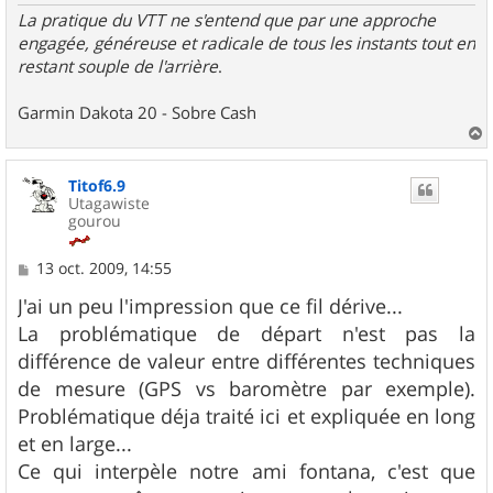
La pratique du VTT ne s'entend que par une approche
engagée, généreuse et radicale de tous les instants tout en
restant souple de l'arrière
.
Garmin Dakota 20 - Sobre Cash
a
u
Titof6.9
t
Utagawiste
gourou
M
13 oct. 2009, 14:55
e
s
J'ai un peu l'impression que ce fil dérive...
s
La problématique de départ n'est pas la
a
g
différence de valeur entre différentes techniques
e
de mesure (GPS vs baromètre par exemple).
Problématique déja traité ici et expliquée en long
et en large...
Ce qui interpèle notre ami fontana, c'est que