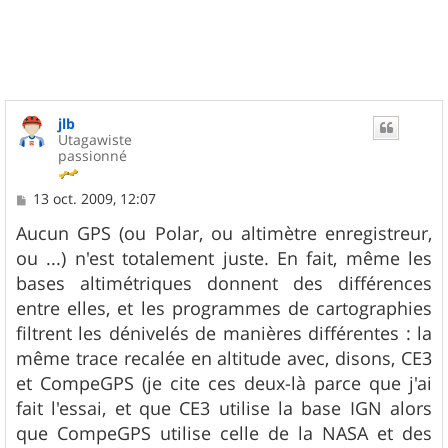
u
t
jlb
Utagawiste
passionné
M
13 oct. 2009, 12:07
e
s
Aucun GPS (ou Polar, ou altimètre enregistreur,
s
ou ...) n'est totalement juste. En fait, même les
a
g
bases altimétriques donnent des différences
e
entre elles, et les programmes de cartographies
filtrent les dénivelés de manières différentes : la
même trace recalée en altitude avec, disons, CE3
et CompeGPS (je cite ces deux-là parce que j'ai
fait l'essai, et que CE3 utilise la base IGN alors
que CompeGPS utilise celle de la NASA et des