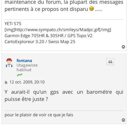
maintenance du forum, la plupart des messages
pertinents à ce propos ont disparu
.....
YETI 575
[img]http://www.sympato.ch/smileys/Madpc.gif[/img]
Garmin Edge 705HR & 305HR / GPS Topo V2
CartoExploreur 3.20 / Swiss Map 25
a
u
fontana
t
Utagawiste
habitué
M
12 oct. 2009, 20:10
e
s
Y aurait-il qu'un gps avec un barométre qui
s
puisse être juste ?
a
g
e
pour le plaisir de voir ce que je fais
a