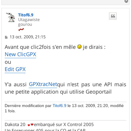
a
u
Titof6.9
t
Utagawiste
gourou
M
13 oct. 2009, 21:15
e
s
Avant que clic2fois s'en mêle
je dirais :
s
New ClicGPX
a
g
ou
e
Edit GPX
GPXtracNet
Y'a aussi
qui n'est pas une API mais
une petite application qui utilise Geoportail
Dernière modification par
Titof6.9
le 13 oct. 2009, 21:20, modifié
1 fois.
Dakota 20
embarqué sur X Control 2005
Un Forerunner 405 pour la CO et la CAP