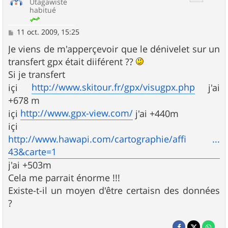
Utagawiste
habitué
M
11 oct. 2009, 15:25
e
s
Je viens de m'apperçevoir que le dénivelet sur un
s
transfert gpx était diiférent ??
a
g
Si je transfert
e
http://www.skitour.fr/gpx/visugpx.php
içi
j'ai
+678 m
http://www.gpx-view.com/
içi
j'ai +440m
içi
http://www.hawapi.com/cartographie/affi ...
43&carte=1
j'ai +503m
Cela me parrait énorme !!!
Existe-t-il un moyen d'être certaisn des données
?