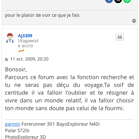
pour le plaisir de voir ce que je fais
a
u
Aj3309
t
Utagawist
e accro
M
11 oct. 2009, 20:20
e
s
Bonsoir,
s
Parcours ce forum avec la fonction recherche et
a
g
tu ne seras pas déçu du voyage.Ta soif de
e
certitude il va falloir l'oublier et te résigner à
vivre dans un monde relatif, il va falloir choisir
ton monde sans doute pas celui de la fourmi.
garmin
Forerunner 301 BayoExploreur N40i
Polar S720i
PhotoExploreur 3D