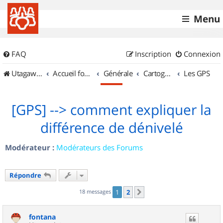
Menu
FAQ
Inscription
Connexion
UtagawaVTT (Randos VTT et VTTAE avec traces GPS)
Accueil forum
Générale
Cartographie et GPS
Les GPS
[GPS] --> comment expliquer la
différence de dénivelé
Modérateur :
Modérateurs des Forums
Répondre
18 messages
1
2
Suivant
fontana