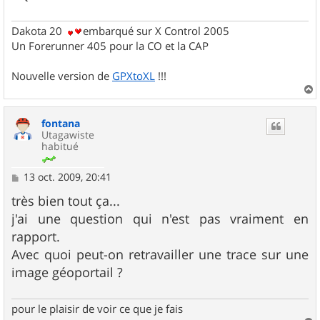
Dakota 20
embarqué sur X Control 2005
Un Forerunner 405 pour la CO et la CAP
Nouvelle version de
GPXtoXL
!!!
a
u
fontana
t
Utagawiste
habitué
M
13 oct. 2009, 20:41
e
s
très bien tout ça...
s
j'ai une question qui n'est pas vraiment en
a
g
rapport.
e
Avec quoi peut-on retravailler une trace sur une
image géoportail ?
pour le plaisir de voir ce que je fais