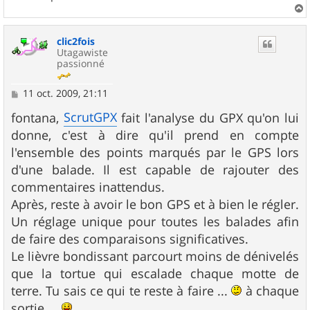
a
u
clic2fois
t
Utagawiste
passionné
M
11 oct. 2009, 21:11
e
s
ScrutGPX
fontana,
fait l'analyse du GPX qu'on lui
s
donne, c'est à dire qu'il prend en compte
a
g
l'ensemble des points marqués par le GPS lors
e
d'une balade. Il est capable de rajouter des
commentaires inattendus.
Après, reste à avoir le bon GPS et à bien le régler.
Un réglage unique pour toutes les balades afin
de faire des comparaisons significatives.
Le lièvre bondissant parcourt moins de dénivelés
que la tortue qui escalade chaque motte de
terre. Tu sais ce qui te reste à faire ...
à chaque
sortie ...