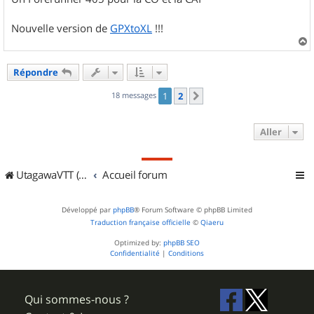
Nouvelle version de
GPXtoXL
!!!
a
u
Répondre
t
18 messages
1
2
Suivant
Aller
UtagawaVTT (Randos VTT et VTTAE avec traces GPS)
Accueil forum
Développé par
phpBB
® Forum Software © phpBB Limited
Traduction française officielle
©
Qiaeru
Optimized by:
phpBB SEO
Confidentialité
|
Conditions
Qui sommes-nous ?