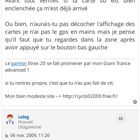
Avant tout vérifies si ta carte sd est bien
s
enclenchée ça m'est déjà arrivé
a
g
e
Ou bien, n'aurais-tu pas décocher l'affichage des
cartes je n'ai pas le gps en mains mais je pense
qu'il faut que tu regardes dans la zone après
avoir appuyé sur le bouton bas gauche
Le
garmin
Etrex 20 se fait promener par mon Giant Trance
advanced 1
si tu rentres propre, c'est que tu n'as pas fait de vtt.
Mon bien modeste site --> http://cyclo02000.free.fr/
a
u
caleg
t
Nouvel
Utagawiste
M
06 nov. 2009, 11:26
e