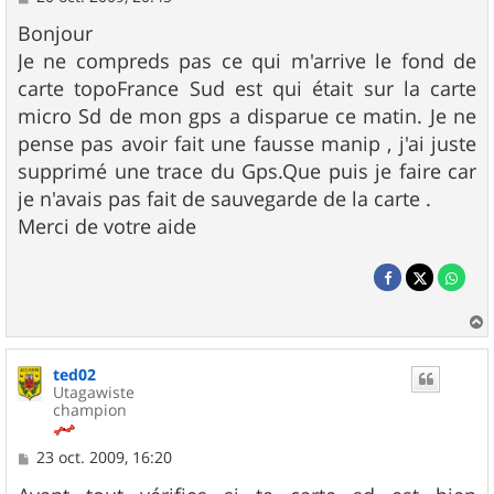
e
s
Bonjour
s
Je ne compreds pas ce qui m'arrive le fond de
a
g
carte topoFrance Sud est qui était sur la carte
e
micro Sd de mon gps a disparue ce matin. Je ne
pense pas avoir fait une fausse manip , j'ai juste
supprimé une trace du Gps.Que puis je faire car
je n'avais pas fait de sauvegarde de la carte .
Merci de votre aide
a
u
ted02
t
Utagawiste
champion
M
23 oct. 2009, 16:20
e
s