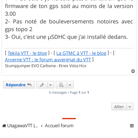
firmware de ton gps soit au moins de la version
3.00
2- Pas noté de bouleversements notoires avec
gps topo 2
3- Oui, c'est une µSDHC que j'ai installé dedans.
[
] - [
] - [
Tekila VTT - le blog
La GTMC à VTT - le blog
]
Arverne VTT : le forum auvergnat du VTT
Stumpjumper EVO Carbone - Etrex Vista Hcx
a
u
Répondre
t
6 messages • Page
1
sur
1
Aller
UtagawaVTT (Randos VTT et VTTAE avec traces GPS)
Accueil forum