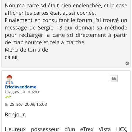
s
Non ma carte sd était bien enclenchée, et la case
s
afficher les cartes était aussi cochée.
a
g
Finalement en consultant le forum j'ai trouvé un
e
message de Sergio 13 qui donnait sa méthode
pour recharger la carte sd directement a partir
de map source et cela a marché
Merci de ton aide
caleg
a
u
t
Ericdavendome
Utagawiste novice
M
28 nov. 2009, 15:08
e
s
Bonjour,
s
a
g
Heureux possesseur d'un eTrex Vista HCX,