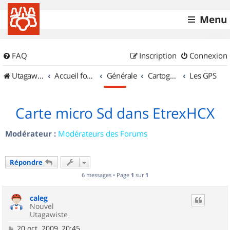
Menu
FAQ
Inscription
Connexion
UtagawaVTT (Randos VTT et VTTAE avec traces GPS)
Accueil forum
Générale
Cartographie et GPS
Les GPS
Carte micro Sd dans EtrexHCX
Modérateur :
Modérateurs des Forums
Répondre
6 messages • Page
1
sur
1
caleg
Nouvel
Utagawiste
M
20 oct. 2009, 20:45