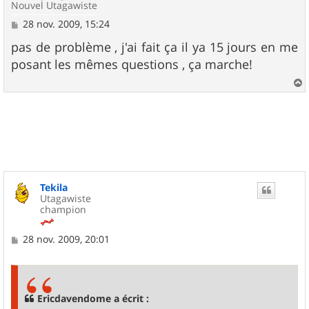
Nouvel Utagawiste
M
28 nov. 2009, 15:24
e
s
pas de problème , j'ai fait ça il ya 15 jours en me
s
posant les mêmes questions , ça marche!
a
g
e
a
u
t
Tekila
Utagawiste
champion
M
28 nov. 2009, 20:01
e
s
s
a
g
Ericdavendome a écrit :
e