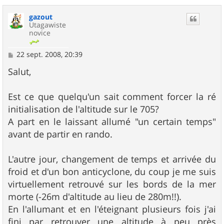
a
u
gazout
t
Utagawiste
novice
M
22 sept. 2008, 20:39
e
s
Salut,
s
a
g
Est ce que quelqu'un sait comment forcer la ré
e
initialisation de l'altitude sur le 705?
A part en le laissant allumé "un certain temps"
avant de partir en rando.
L'autre jour, changement de temps et arrivée du
froid et d'un bon anticyclone, du coup je me suis
virtuellement retrouvé sur les bords de la mer
morte (-26m d'altitude au lieu de 280m!!).
En l'allumant et en l'éteignant plusieurs fois j'ai
fini par retrouver une altitude à peu près