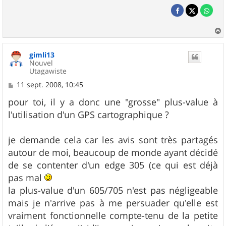
a
u
gimli13
t
Nouvel
Utagawiste
M
11 sept. 2008, 10:45
e
s
pour toi, il y a donc une "grosse" plus-value à
s
l'utilisation d'un GPS cartographique ?
a
g
e
je demande cela car les avis sont très partagés
autour de moi, beaucoup de monde ayant décidé
de se contenter d'un edge 305 (ce qui est déjà
pas mal
la plus-value d'un 605/705 n'est pas négligeable
mais je n'arrive pas à me persuader qu'elle est
vraiment fonctionnelle compte-tenu de la petite