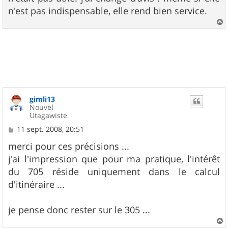
n'est pas indispensable, elle rend bien service.
a
u
t
gimli13
Nouvel
Utagawiste
M
11 sept. 2008, 20:51
e
s
merci pour ces précisions ...
s
j'ai l'impression que pour ma pratique, l'intérêt
a
g
du 705 réside uniquement dans le calcul
e
d'itinéraire ...
je pense donc rester sur le 305 ...