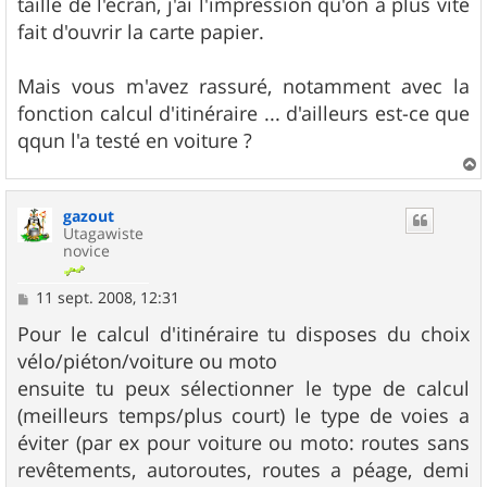
taille de l'écran, j'ai l'impression qu'on a plus vite
fait d'ouvrir la carte papier.
Mais vous m'avez rassuré, notamment avec la
fonction calcul d'itinéraire ... d'ailleurs est-ce que
qqun l'a testé en voiture ?
a
u
gazout
t
Utagawiste
novice
M
11 sept. 2008, 12:31
e
s
Pour le calcul d'itinéraire tu disposes du choix
s
vélo/piéton/voiture ou moto
a
g
ensuite tu peux sélectionner le type de calcul
e
(meilleurs temps/plus court) le type de voies a
éviter (par ex pour voiture ou moto: routes sans
revêtements, autoroutes, routes a péage, demi