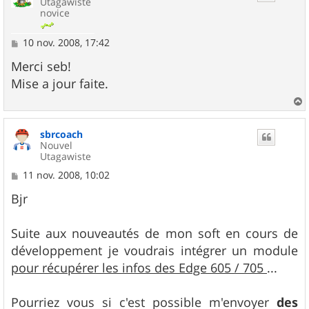
Utagawiste
novice
M
10 nov. 2008, 17:42
e
s
Merci seb!
s
Mise a jour faite.
a
g
e
a
u
sbrcoach
t
Nouvel
Utagawiste
M
11 nov. 2008, 10:02
e
s
Bjr
s
a
g
Suite aux nouveautés de mon soft en cours de
e
développement je voudrais intégrer un module
pour récupérer les infos des Edge 605 / 705
...
Pourriez vous si c'est possible m'envoyer
des