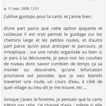
M
11 sept. 2008, 12:51
e
s
j'utilise gpstopo pour la carto, et j'aime bien.
s
a
g
d'une part parce que cette option (payante et
e
coûteuse il est vrai) permet le guidage sur les
chemins large et les petites routes, et d'autre
part parce qu'on peut anticiper le parcours. je
m'explique : sur une rando organisée ou bien si
je pars à la découverte, je peux voir les courbes
de niveau donc savoir combien de temps ça va
monter ou descendre, qu'une bifurcation
prochaine est possible, que je vais bientôt
traverser une route, un cours d'eau, à côté de
quel village ou lieu-dit je me trouve, etc ...
lorsque j'avais le foretrex, je pensais que la carto
n'était pas utile. j'ai changé d'avis : même si elle