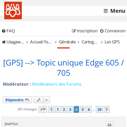
Menu
FAQ
Inscription
Connexion
UtagawaVTT (Randos VTT et VTTAE avec traces GPS)
Accueil forum
Générale
Cartographie et GPS
Les GPS
[GPS] --> Topic unique Edge 605 /
705
Modérateur :
Modérateurs des Forums
Répondre
Page
4
sur
29
285 messages
1
2
3
4
5
6
29
Précédent
Suivant
…
jeanluc