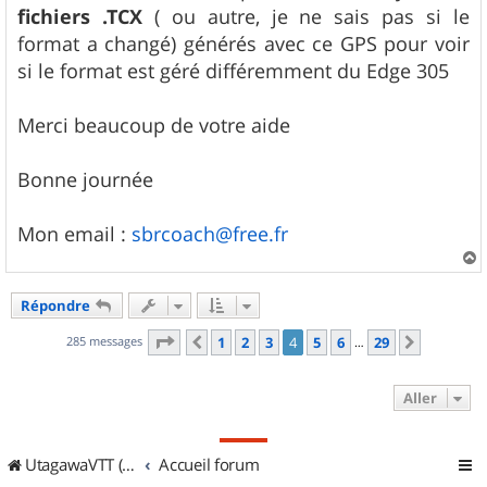
fichiers .TCX
( ou autre, je ne sais pas si le
format a changé) générés avec ce GPS pour voir
si le format est géré différemment du Edge 305
Merci beaucoup de votre aide
Bonne journée
Mon email :
sbrcoach@free.fr
a
u
Répondre
t
Page
4
sur
29
285 messages
1
2
3
4
5
6
29
Précédent
Suivant
…
Aller
UtagawaVTT (Randos VTT et VTTAE avec traces GPS)
Accueil forum