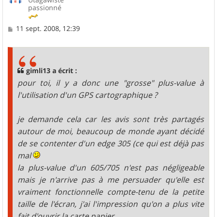
passionné
M
11 sept. 2008, 12:39
e
s
s
a
g
gimli13 a écrit :
e
pour toi, il y a donc une "grosse" plus-value à
l'utilisation d'un GPS cartographique ?
je demande cela car les avis sont très partagés
autour de moi, beaucoup de monde ayant décidé
de se contenter d'un edge 305 (ce qui est déjà pas
mal
la plus-value d'un 605/705 n'est pas négligeable
mais je n'arrive pas à me persuader qu'elle est
vraiment fonctionnelle compte-tenu de la petite
taille de l'écran, j'ai l'impression qu'on a plus vite
fait d'ouvrir la carte papier.