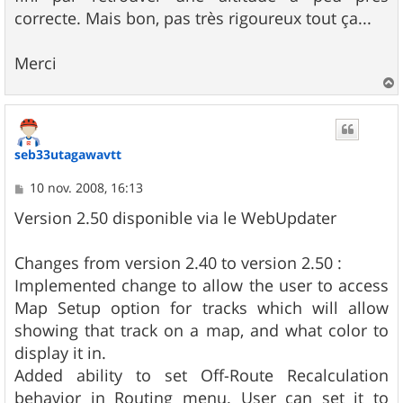
correcte. Mais bon, pas très rigoureux tout ça...
Merci
a
u
t
seb33utagawavtt
M
10 nov. 2008, 16:13
e
s
Version 2.50 disponible via le WebUpdater
s
a
g
Changes from version 2.40 to version 2.50 :
e
Implemented change to allow the user to access
Map Setup option for tracks which will allow
showing that track on a map, and what color to
display it in.
Added ability to set Off-Route Recalculation
behavior in Routing menu. User can set it to