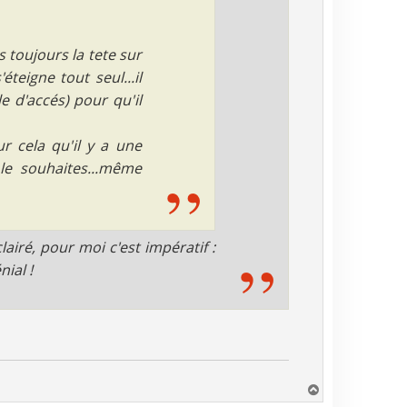
s toujours la tete sur
teigne tout seul...il
le d'accés) pour qu'il
ur cela qu'il y a une
 le souhaites...même
lairé, pour moi c'est impératif :
nial !
H
a