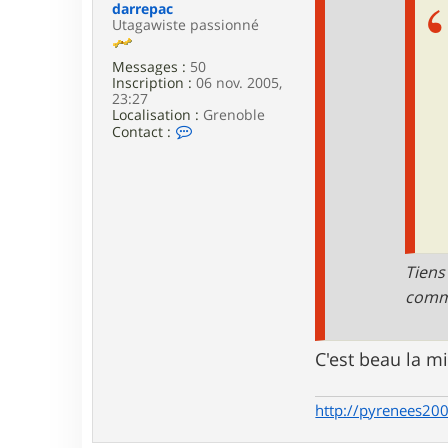
darrepac
Utagawiste passionné
Messages :
50
Inscription :
06 nov. 2005,
23:27
Localisation :
Grenoble
C
Contact :
o
n
t
a
c
t
e
r
Tiens
d
a
comme 
r
r
e
p
C'est beau la m
a
c
http://pyrenees200