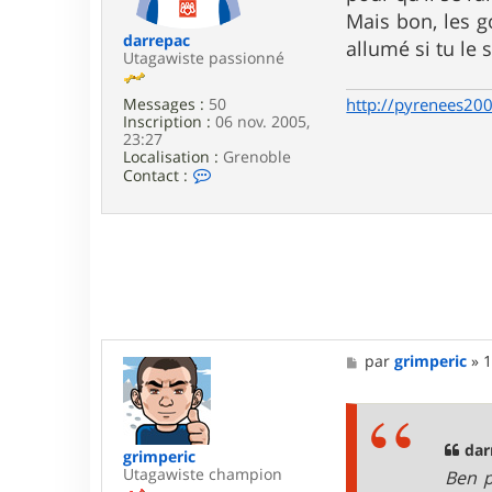
e
Mais bon, les go
darrepac
allumé si tu le
Utagawiste passionné
http://pyrenees200
Messages :
50
Inscription :
06 nov. 2005,
23:27
Localisation :
Grenoble
C
Contact :
o
n
t
a
c
t
e
r
d
a
M
par
grimperic
»
1
r
e
r
s
e
s
p
a
a
g
dar
c
grimperic
e
Utagawiste champion
Ben p