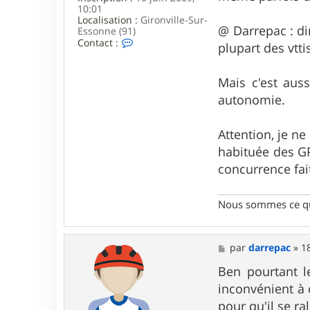
10:01
Localisation :
Gironville-Sur-
@ Darrepac : di
Essonne (91)
C
Contact :
plupart des vttis
o
n
t
Mais c'est aus
a
c
autonomie.
t
e
r
Attention, je n
S
habituée des GP
e
b
concurrence fa
9
1
Nous sommes ce qu
M
par
darrepac
»
1
e
s
Ben pourtant le
s
inconvénient à c
a
g
pour qu'il se ra