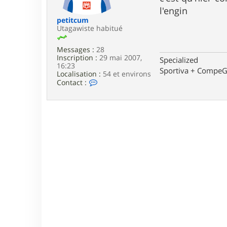
e
l'engin
petitcum
Utagawiste habitué
Messages :
28
Inscription :
29 mai 2007,
Specialized
16:23
Sportiva + Compe
Localisation :
54 et environs
C
Contact :
o
n
t
a
c
t
e
r
p
e
t
i
t
c
u
m