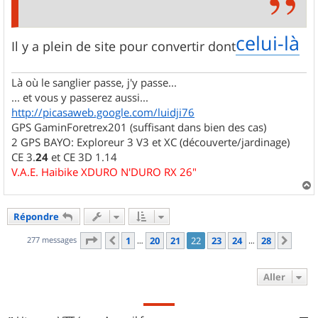
celui-là
Il y a plein de site pour convertir dont
Là où le sanglier passe, j'y passe...
... et vous y passerez aussi...
http://picasaweb.google.com/luidji76
GPS GaminForetrex201 (suffisant dans bien des cas)
2 GPS BAYO: Exploreur 3 V3 et XC (découverte/jardinage)
CE 3.
24
et CE 3D 1.14
V.A.E. Haibike XDURO N'DURO RX 26"
a
u
Répondre
t
Page
22
sur
28
277 messages
1
20
21
22
23
24
28
Précédent
Suiv
…
…
Aller