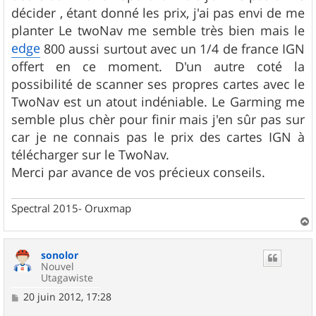
décider , étant donné les prix, j'ai pas envi de me
planter Le twoNav me semble très bien mais le
edge
800 aussi surtout avec un 1/4 de france IGN
offert en ce moment. D'un autre coté la
possibilité de scanner ses propres cartes avec le
TwoNav est un atout indéniable. Le Garming me
semble plus chèr pour finir mais j'en sûr pas sur
car je ne connais pas le prix des cartes IGN à
télécharger sur le TwoNav.
Merci par avance de vos précieux conseils.
Spectral 2015- Oruxmap
a
u
sonolor
t
Nouvel
Utagawiste
M
20 juin 2012, 17:28
e