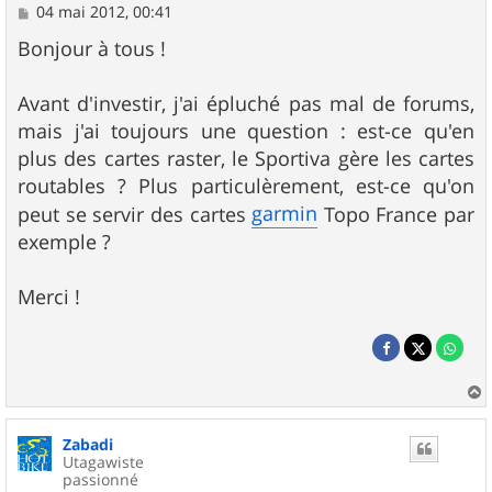
M
04 mai 2012, 00:41
e
s
Bonjour à tous !
s
a
g
Avant d'investir, j'ai épluché pas mal de forums,
e
mais j'ai toujours une question : est-ce qu'en
plus des cartes raster, le Sportiva gère les cartes
routables ? Plus particulèrement, est-ce qu'on
garmin
peut se servir des cartes
Topo France par
exemple ?
Merci !
a
u
Zabadi
t
Utagawiste
passionné