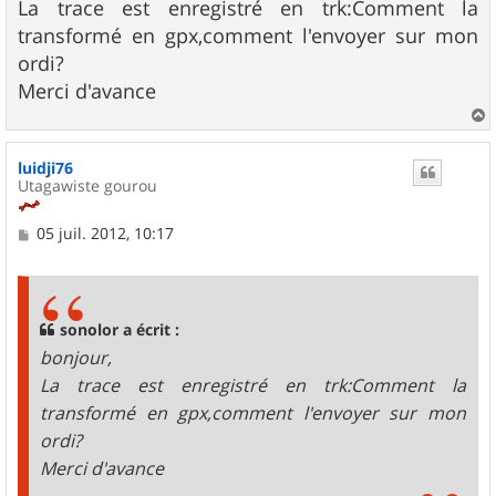
La trace est enregistré en trk:Comment la
a
g
transformé en gpx,comment l'envoyer sur mon
e
ordi?
Merci d'avance
a
u
luidji76
t
Utagawiste gourou
M
05 juil. 2012, 10:17
e
s
s
a
g
sonolor a écrit :
e
bonjour,
La trace est enregistré en trk:Comment la
transformé en gpx,comment l'envoyer sur mon
ordi?
Merci d'avance