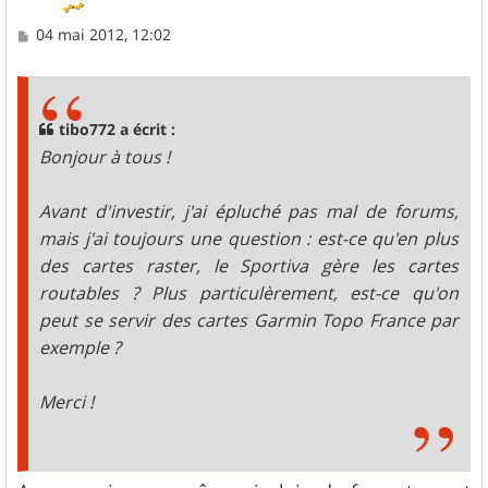
M
04 mai 2012, 12:02
e
s
s
a
g
tibo772 a écrit :
e
Bonjour à tous !
Avant d'investir, j'ai épluché pas mal de forums,
mais j'ai toujours une question : est-ce qu'en plus
des cartes raster, le Sportiva gère les cartes
routables ? Plus particulèrement, est-ce qu'on
peut se servir des cartes Garmin Topo France par
exemple ?
Merci !