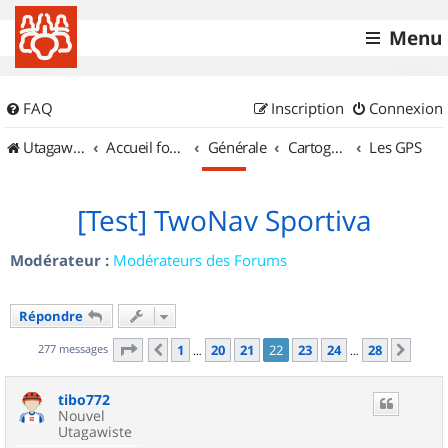
Menu
FAQ
Inscription
Connexion
UtagawaVTT (Randos VTT et VTTAE avec traces GPS)
Accueil forum
Générale
Cartographie et GPS
Les GPS
[Test] TwoNav Sportiva
Modérateur :
Modérateurs des Forums
Répondre
Page
22
sur
28
277 messages
1
20
21
22
23
24
28
Précédent
Suiv
…
…
tibo772
Nouvel
Utagawiste