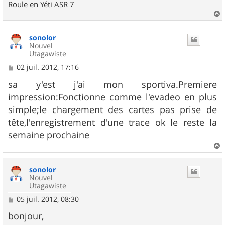
Roule en Yéti ASR 7
a
u
sonolor
t
Nouvel
Utagawiste
M
02 juil. 2012, 17:16
e
s
sa y'est j'ai mon sportiva.Premiere
s
impression:Fonctionne comme l'evadeo en plus
a
g
simple;le chargement des cartes pas prise de
e
tête,l'enregistrement d'une trace ok le reste la
semaine prochaine
a
u
sonolor
t
Nouvel
Utagawiste
M
05 juil. 2012, 08:30
e
s
bonjour,
s