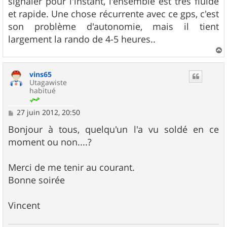
signaler pour l'instant, l'ensemble est très fluide
et rapide. Une chose récurrente avec ce gps, c'est
son problème d'autonomie, mais il tient
largement la rando de 4-5 heures..
a
u
vins65
t
Utagawiste
habitué
M
27 juin 2012, 20:50
e
s
Bonjour à tous, quelqu'un l'a vu soldé en ce
s
moment ou non....?
a
g
e
Merci de me tenir au courant.
Bonne soirée
Vincent