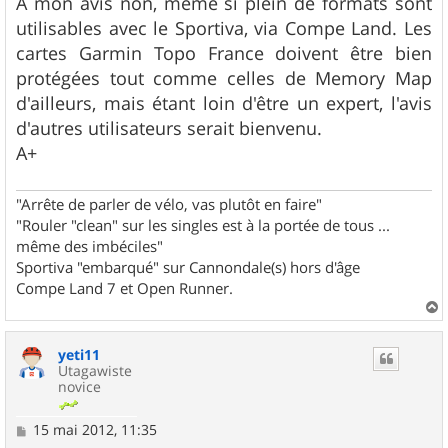
A mon avis non, même si plein de formats sont
utilisables avec le Sportiva, via Compe Land. Les
cartes Garmin Topo France doivent être bien
protégées tout comme celles de Memory Map
d'ailleurs, mais étant loin d'être un expert, l'avis
d'autres utilisateurs serait bienvenu.
A+
"Arrête de parler de vélo, vas plutôt en faire"
"Rouler "clean" sur les singles est à la portée de tous ...
même des imbéciles"
Sportiva "embarqué" sur Cannondale(s) hors d'âge
Compe Land 7 et Open Runner.
a
u
yeti11
t
Utagawiste
novice
M
15 mai 2012, 11:35
e