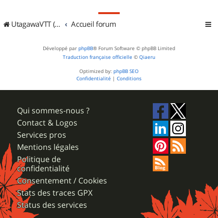
UtagawaVTT (Randos VTT et VTTAE avec traces GPS)
Accueil forum
Développé par
phpBB
® Forum Software © phpBB Limited
Traduction française officielle
©
Qiaeru
Optimized by:
phpBB SEO
Confidentialité
|
Conditions
Qui sommes-nous ?
Contact & Logos
Services pros
Mentions légales
Politique de
confidentialité
Consentement / Cookies
Stats des traces GPX
Status des services