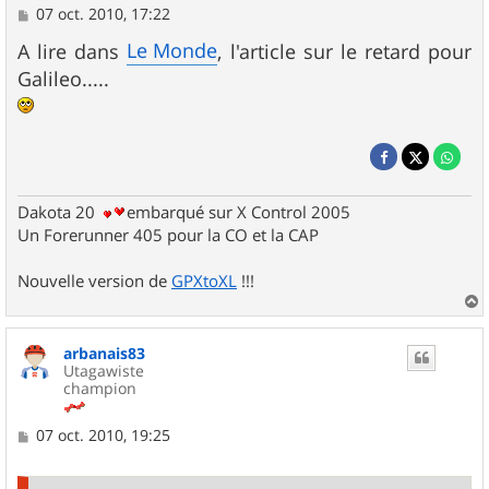
M
07 oct. 2010, 17:22
e
s
Le Monde
A lire dans
, l'article sur le retard pour
s
Galileo.....
a
g
e
Dakota 20
embarqué sur X Control 2005
Un Forerunner 405 pour la CO et la CAP
Nouvelle version de
GPXtoXL
!!!
a
u
arbanais83
t
Utagawiste
champion
M
07 oct. 2010, 19:25
e
s
s