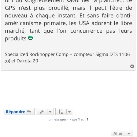
ont dû soigneusement savonner la planche... Le
GPS n'est plus brouillé, mais il peut l'être de
nouveau à chaque instant. Et sans faire d'anti-
américanisme primaire, les USA adorent le libre
marché, tant que l'on concurrence pas leurs
produits
Specialized Rockhopper Comp + compteur Sigma DTS 1106
;o) et Dakota 20
a
u
t
Répondre
5 messages • Page
1
sur
1
Aller