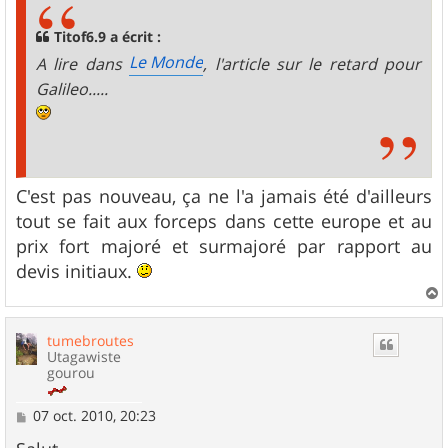
a
g
Titof6.9 a écrit :
e
Le Monde
A lire dans
, l'article sur le retard pour
Galileo.....
C'est pas nouveau, ça ne l'a jamais été d'ailleurs
tout se fait aux forceps dans cette europe et au
prix fort majoré et surmajoré par rapport au
devis initiaux.
a
u
tumebroutes
t
Utagawiste
gourou
M
07 oct. 2010, 20:23
e
s