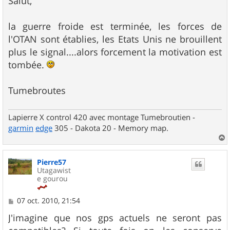
Salut,
s
a
g
la guerre froide est terminée, les forces de
e
l'OTAN sont établies, les Etats Unis ne brouillent
plus le signal....alors forcement la motivation est
tombée.
Tumebroutes
Lapierre X control 420 avec montage Tumebroutien -
garmin
edge
305 - Dakota 20 - Memory map.
a
u
Pierre57
t
Utagawist
e gourou
M
07 oct. 2010, 21:54
e
s
J'imagine que nos gps actuels ne seront pas
s