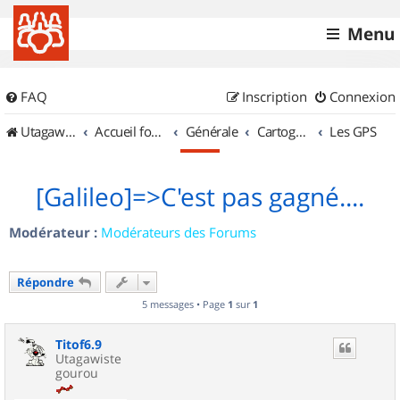
Menu
FAQ
Inscription
Connexion
UtagawaVTT (Randos VTT et VTTAE avec traces GPS)
Accueil forum
Générale
Cartographie et GPS
Les GPS
[Galileo]=>C'est pas gagné....
Modérateur :
Modérateurs des Forums
Répondre
5 messages • Page
1
sur
1
Titof6.9
Utagawiste
gourou