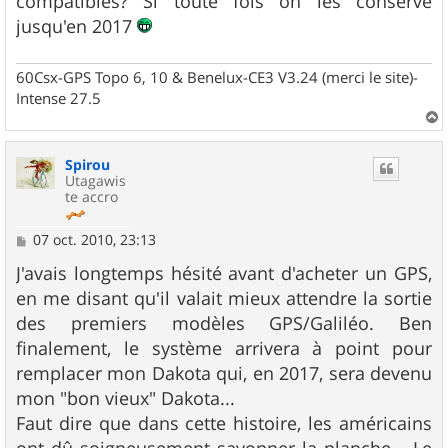
compatibles? Si toute fois on les conserve
a
g
jusqu'en 2017
e
60Csx-GPS Topo 6, 10 & Benelux-CE3 V3.24 (merci le site)-
Intense 27.5
a
u
Spirou
t
Utagawis
te accro
M
07 oct. 2010, 23:13
e
s
J'avais longtemps hésité avant d'acheter un GPS,
s
en me disant qu'il valait mieux attendre la sortie
a
g
des premiers modèles GPS/Galiléo. Ben
e
finalement, le système arrivera à point pour
remplacer mon Dakota qui, en 2017, sera devenu
mon "bon vieux" Dakota...
Faut dire que dans cette histoire, les américains