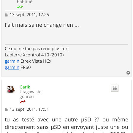
habitué
M
13 sept. 2011, 17:25
e
s
Fait mais sa ne change rien ...
s
a
g
e
Ce qui ne tue pas rend plus fort
Lapierre Xcontrol 410 (2010)
garmin
Etrex Vista HCx
garmin
FR60
a
u
Garik
t
Utagawiste
gourou
M
13 sept. 2011, 17:51
e
s
tu as testé avec une autre µSD ?? ou même
s
directement sans µSD en envoyant juste une ou
a
g