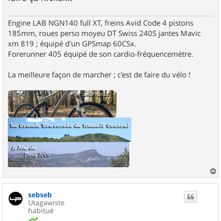
Engine LAB NGN140 full XT, freins Avid Code 4 pistons
185mm, roues perso moyeu DT Swiss 240S jantes Mavic
xm 819 ; équipé d'un GPSmap 60CSx.
Forerunner 405 équipé de son cardio-fréquencemètre.
La meilleure façon de marcher ; c'est de faire du vélo !
a
u
sebseb
t
Utagawiste
habitué