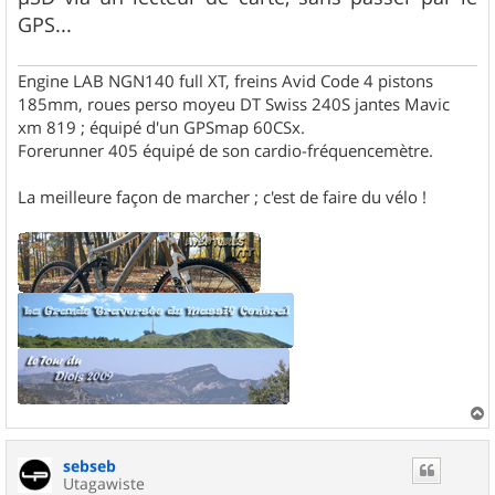
a
g
GPS...
e
Engine LAB NGN140 full XT, freins Avid Code 4 pistons
185mm, roues perso moyeu DT Swiss 240S jantes Mavic
xm 819 ; équipé d'un GPSmap 60CSx.
Forerunner 405 équipé de son cardio-fréquencemètre.
La meilleure façon de marcher ; c'est de faire du vélo !
a
u
sebseb
t
Utagawiste