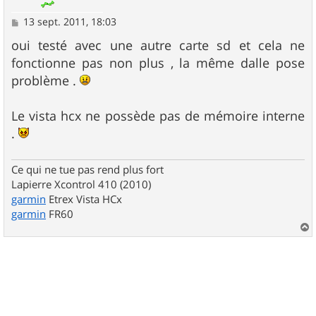
M
13 sept. 2011, 18:03
e
s
oui testé avec une autre carte sd et cela ne
s
fonctionne pas non plus , la même dalle pose
a
g
problème .
e
Le vista hcx ne possède pas de mémoire interne
.
Ce qui ne tue pas rend plus fort
Lapierre Xcontrol 410 (2010)
garmin
Etrex Vista HCx
garmin
FR60
a
u
t