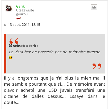
Garik
Utagawiste
gourou
M
13 sept. 2011, 18:15
e
s
s
a
g
sebseb a écrit :
e
Le vista hcx ne possède pas de mémoire interne .
Il y a longtemps que je n'ai plus le mien mai il
me semble pourtant que si... De mémoire avant
d'avoir acheté une µSD j'avais transféré une
dizaine de dalles dessus... Essaye dans le
doute...