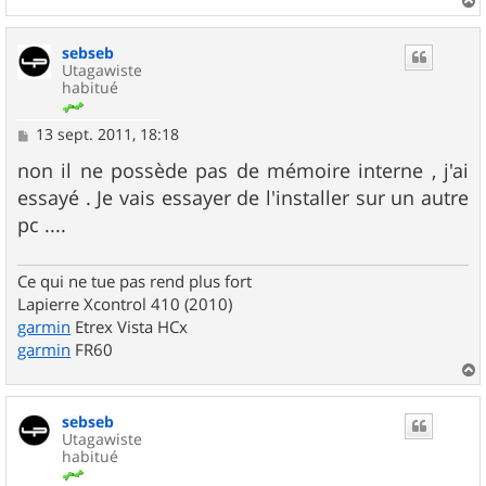
a
u
sebseb
t
Utagawiste
habitué
M
13 sept. 2011, 18:18
e
s
non il ne possède pas de mémoire interne , j'ai
s
essayé . Je vais essayer de l'installer sur un autre
a
g
pc ....
e
Ce qui ne tue pas rend plus fort
Lapierre Xcontrol 410 (2010)
garmin
Etrex Vista HCx
garmin
FR60
a
u
sebseb
t
Utagawiste
habitué