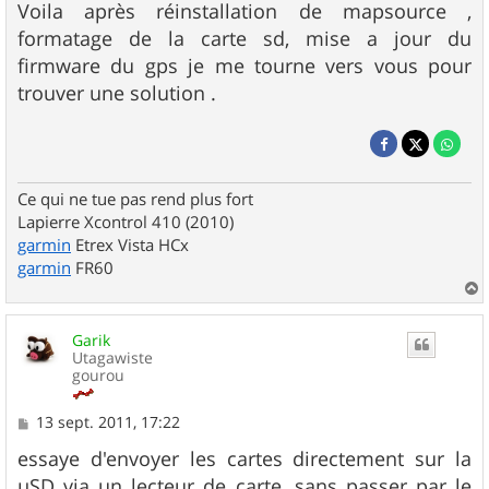
Voila après réinstallation de mapsource ,
formatage de la carte sd, mise a jour du
firmware du gps je me tourne vers vous pour
trouver une solution .
Ce qui ne tue pas rend plus fort
Lapierre Xcontrol 410 (2010)
garmin
Etrex Vista HCx
garmin
FR60
a
u
Garik
t
Utagawiste
gourou
M
13 sept. 2011, 17:22
e
s
essaye d'envoyer les cartes directement sur la
s
µSD via un lecteur de carte, sans passer par le