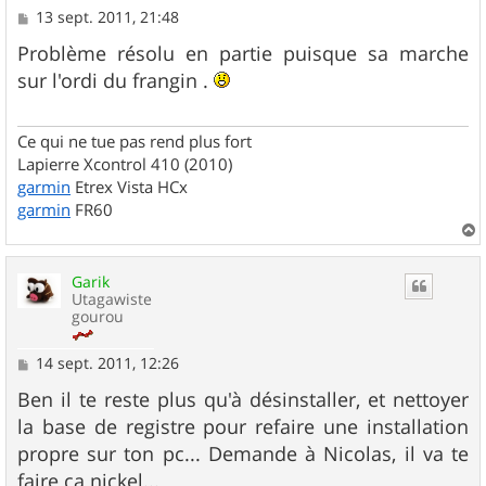
M
13 sept. 2011, 21:48
e
s
Problème résolu en partie puisque sa marche
s
sur l'ordi du frangin .
a
g
e
Ce qui ne tue pas rend plus fort
Lapierre Xcontrol 410 (2010)
garmin
Etrex Vista HCx
garmin
FR60
a
u
Garik
t
Utagawiste
gourou
M
14 sept. 2011, 12:26
e
s
Ben il te reste plus qu'à désinstaller, et nettoyer
s
la base de registre pour refaire une installation
a
g
propre sur ton pc... Demande à Nicolas, il va te
e
faire ça nickel...