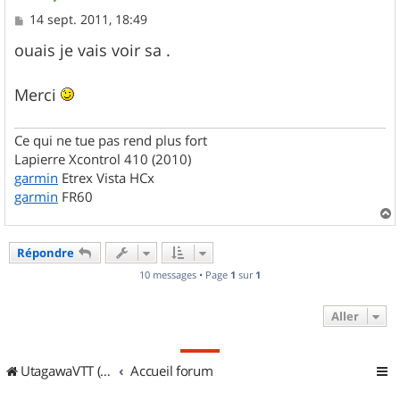
M
14 sept. 2011, 18:49
e
s
ouais je vais voir sa .
s
a
g
Merci
e
Ce qui ne tue pas rend plus fort
Lapierre Xcontrol 410 (2010)
garmin
Etrex Vista HCx
garmin
FR60
a
u
Répondre
t
10 messages • Page
1
sur
1
Aller
UtagawaVTT (Randos VTT et VTTAE avec traces GPS)
Accueil forum