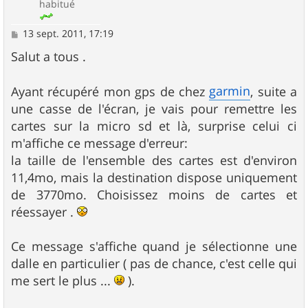
habitué
M
13 sept. 2011, 17:19
e
s
Salut a tous .
s
a
g
garmin
Ayant récupéré mon gps de chez
, suite a
e
une casse de l'écran, je vais pour remettre les
cartes sur la micro sd et là, surprise celui ci
m'affiche ce message d'erreur:
la taille de l'ensemble des cartes est d'environ
11,4mo, mais la destination dispose uniquement
de 3770mo. Choisissez moins de cartes et
réessayer .
Ce message s'affiche quand je sélectionne une
dalle en particulier ( pas de chance, c'est celle qui
me sert le plus ...
).