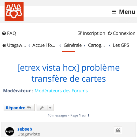
Menu
FAQ
Inscription
Connexion
UtagawaVTT (Randos VTT et VTTAE avec traces GPS)
Accueil forum
Générale
Cartographie et GPS
Les GPS
[etrex vista hcx] problème
transfère de cartes
Modérateur :
Modérateurs des Forums
Répondre
10 messages • Page
1
sur
1
sebseb
Utagawiste