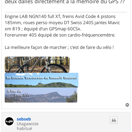
deux dalles directement à la mémoire du GPS ??
e
Engine LAB NGN140 full XT, freins Avid Code 4 pistons
185mm, roues perso moyeu DT Swiss 240S jantes Mavic
xm 819 ; équipé d'un GPSmap 60CSx.
Forerunner 405 équipé de son cardio-fréquencemètre.
La meilleure façon de marcher ; c'est de faire du vélo !
a
u
sebseb
t
Utagawiste
habitué