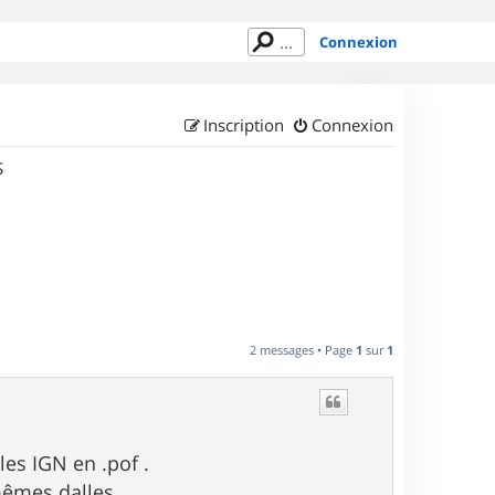
Connexion
Inscription
Connexion
S
2 messages • Page
1
sur
1
es IGN en .pof .
mêmes dalles .