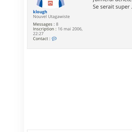
e
Se serait super ..
klough
Nouvel Utagawiste
Messages :
8
Inscription :
16 mai 2006,
22:27
C
Contact :
o
n
t
a
c
t
e
r
k
l
o
u
g
h