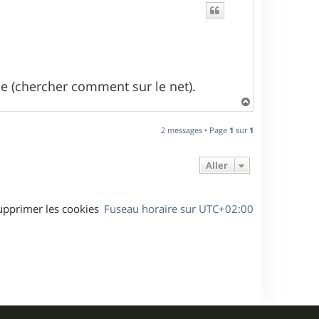
ême (chercher comment sur le net).
H
a
u
2 messages • Page
1
sur
1
t
Aller
upprimer les cookies
Fuseau horaire sur
UTC+02:00