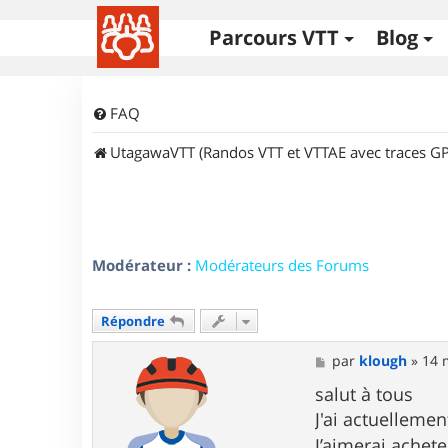
Parcours VTT
Blog
FAQ
UtagawaVTT (Randos VTT et VTTAE avec traces GP
Modérateur :
Modérateurs des Forums
Répondre
M
par
klough
»
14 
e
s
salut à tous
s
J'ai actuelleme
a
g
J’aimerai achet