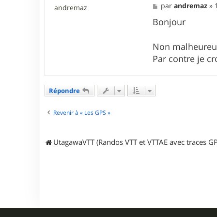
M
par
andremaz
»
andremaz
e
s
Bonjour
s
a
g
Non malheureu
e
Par contre je c
Répondre
Revenir à « Les GPS »
UtagawaVTT (Randos VTT et VTTAE avec traces GP