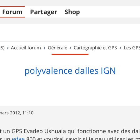
Forum
Partager
Shop
S)
Accueil forum
Générale
Cartographie et GPS
Les GP
polyvalence dalles IGN
mars 2012, 11:10
nt un GPS Evadeo Ushuaia qui fonctionne avec des dall
edge
er un
800 et voudrai savoir si je peu utiliser les 