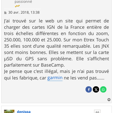
passionné
M
30 avr. 2018, 13:38
e
s
J'ai trouvé sur le web un site qui permet de
s
charger des cartes IGN de la France entière de
a
g
trois échelles différentes en fonction du zoom,
e
250.000, 100.000 et 25.000. Sur mon Etrex Touch
35 elles sont d'une qualité remarquable. Les JNX
sont moins bonnes. Elles se mettent sur la carte
µSD du GPS sans problème. Elle s'affichent
parfaitement sur BaseCamp.
Je pense que c'est illégal, mais je n'ai pas trouvé
garmin
qui les fabrique, car
ne les vend pas......
a
u
denispa
t