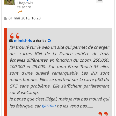
Utagawis
te accro
M
01 mai 2018, 10:28
e
s
s
a
g
mimichris
a écrit :
e
J'ai trouvé sur le web un site qui permet de charger
des cartes IGN de la France entière de trois
échelles différentes en fonction du zoom, 250.000,
100.000 et 25.000. Sur mon Etrex Touch 35 elles
sont d'une qualité remarquable. Les JNX sont
moins bonnes. Elles se mettent sur la carte µSD du
GPS sans problème. Elle s'affichent parfaitement
sur BaseCamp.
Je pense que c'est illégal, mais je n'ai pas trouvé qui
garmin
les fabrique, car
ne les vend pas......