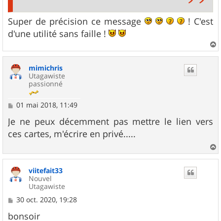
Super de précision ce message
! C'est
d'une utilité sans faille !
a
u
mimichris
t
Utagawiste
passionné
M
01 mai 2018, 11:49
e
s
Je ne peux décemment pas mettre le lien vers
s
ces cartes, m'écrire en privé.....
a
g
e
a
u
viitefait33
t
Nouvel
Utagawiste
M
30 oct. 2020, 19:28
e
s
bonsoir