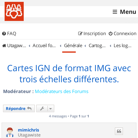
Menu
FAQ
Inscription
Connexion
UtagawaVTT (Randos VTT et VTTAE avec traces GPS)
Accueil forum
Générale
Cartographie et GPS
Les logiciels
Cartes IGN de format IMG avec
trois échelles différentes.
Modérateur :
Modérateurs des Forums
Répondre
4 messages • Page
1
sur
1
mimichris
Utagawiste