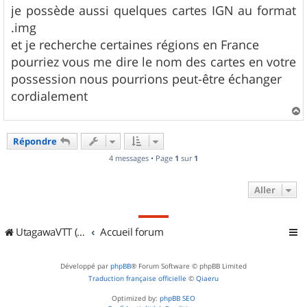
s
je possède aussi quelques cartes IGN au format
a
g
.img
e
et je recherche certaines régions en France
pourriez vous me dire le nom des cartes en votre
possession nous pourrions peut-être échanger
cordialement
a
u
Répondre
t
4 messages • Page
1
sur
1
Aller
UtagawaVTT (Randos VTT et VTTAE avec traces GPS)
Accueil forum
Développé par
phpBB
® Forum Software © phpBB Limited
Traduction française officielle
©
Qiaeru
Optimized by:
phpBB SEO