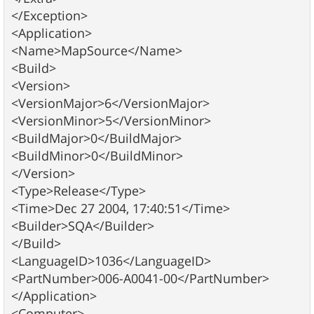
</Exception>
<Application>
<Name>MapSource</Name>
<Build>
<Version>
<VersionMajor>6</VersionMajor>
<VersionMinor>5</VersionMinor>
<BuildMajor>0</BuildMajor>
<BuildMinor>0</BuildMinor>
</Version>
<Type>Release</Type>
<Time>Dec 27 2004, 17:40:51</Time>
<Builder>SQA</Builder>
</Build>
<LanguageID>1036</LanguageID>
<PartNumber>006-A0041-00</PartNumber>
</Application>
<Computer>