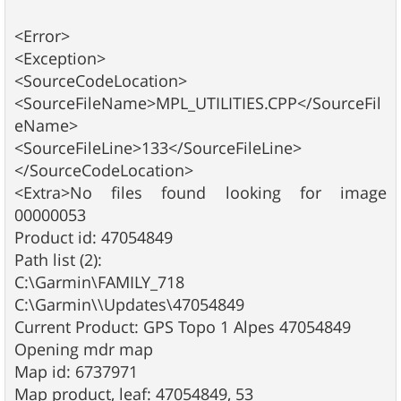
<Error>
<Exception>
<SourceCodeLocation>
<SourceFileName>MPL_UTILITIES.CPP</SourceFil
eName>
<SourceFileLine>133</SourceFileLine>
</SourceCodeLocation>
<Extra>No files found looking for image
00000053
Product id: 47054849
Path list (2):
C:\Garmin\FAMILY_718
C:\Garmin\\Updates\47054849
Current Product: GPS Topo 1 Alpes 47054849
Opening mdr map
Map id: 6737971
Map product, leaf: 47054849, 53