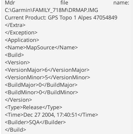
Mdr file name:
C:\Garmin\FAMILY_718M\DRMAP.IMG
Current Product: GPS Topo 1 Alpes 47054849
</Extra>
</Exception>
<Application>
<Name>MapSource</Name>
<Build>
<Version>
<VersionMajor>6</VersionMajor>
<VersionMinor>5</VersionMinor>
<BuildMajor>0</BuildMajor>
<BuildMinor>0</BuildMinor>
</Version>
<Type>Release</Type>
<Time>Dec 27 2004, 17:40:51</Time>
<Builder>SQA</Builder>
</Build>