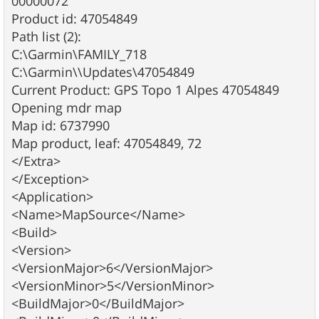
00000072
Product id: 47054849
Path list (2):
C:\Garmin\FAMILY_718
C:\Garmin\\Updates\47054849
Current Product: GPS Topo 1 Alpes 47054849
Opening mdr map
Map id: 6737990
Map product, leaf: 47054849, 72
</Extra>
</Exception>
<Application>
<Name>MapSource</Name>
<Build>
<Version>
<VersionMajor>6</VersionMajor>
<VersionMinor>5</VersionMinor>
<BuildMajor>0</BuildMajor>