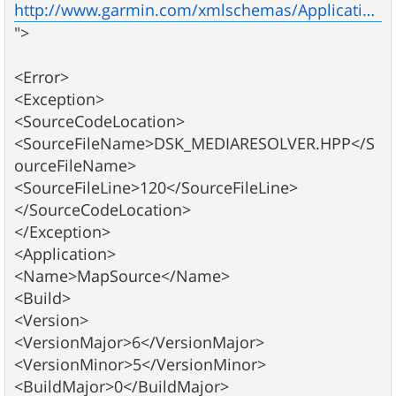
http://www.garmin.com/xmlschemas/ApplicationErrors/v1
">
<Error>
<Exception>
<SourceCodeLocation>
<SourceFileName>DSK_MEDIARESOLVER.HPP</S
ourceFileName>
<SourceFileLine>120</SourceFileLine>
</SourceCodeLocation>
</Exception>
<Application>
<Name>MapSource</Name>
<Build>
<Version>
<VersionMajor>6</VersionMajor>
<VersionMinor>5</VersionMinor>
<BuildMajor>0</BuildMajor>