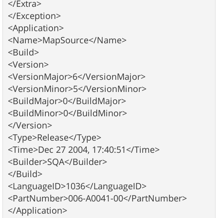
</Extra>
</Exception>
<Application>
<Name>MapSource</Name>
<Build>
<Version>
<VersionMajor>6</VersionMajor>
<VersionMinor>5</VersionMinor>
<BuildMajor>0</BuildMajor>
<BuildMinor>0</BuildMinor>
</Version>
<Type>Release</Type>
<Time>Dec 27 2004, 17:40:51</Time>
<Builder>SQA</Builder>
</Build>
<LanguageID>1036</LanguageID>
<PartNumber>006-A0041-00</PartNumber>
</Application>