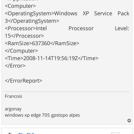
<Computer>
<OperatingSystem>Windows XP Service Pack
3</OperatingSystem>
<Processor>Intel Processor Level:
15</Processor>
<RamSize>637360</RamSize>
</Computer>
<Time>2008-11-14T19:56:19Z</Time>
</Error>
</ErrorReport>
Francois
argonay
windows xp edge 705 gpstopo alpes
a
u