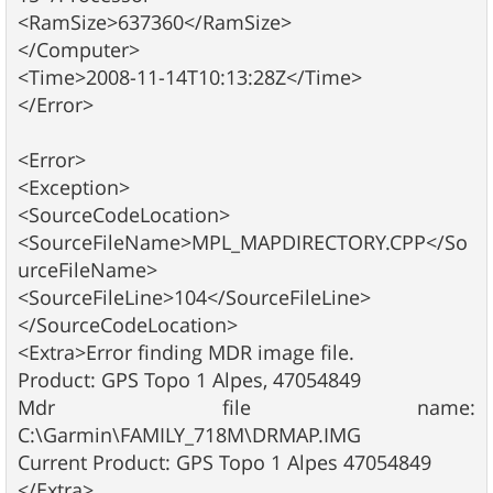
<RamSize>637360</RamSize>
</Computer>
<Time>2008-11-14T10:13:28Z</Time>
</Error>
<Error>
<Exception>
<SourceCodeLocation>
<SourceFileName>MPL_MAPDIRECTORY.CPP</So
urceFileName>
<SourceFileLine>104</SourceFileLine>
</SourceCodeLocation>
<Extra>Error finding MDR image file.
Product: GPS Topo 1 Alpes, 47054849
Mdr file name:
C:\Garmin\FAMILY_718M\DRMAP.IMG
Current Product: GPS Topo 1 Alpes 47054849
</Extra>