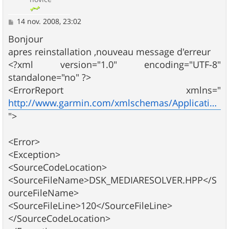
M
14 nov. 2008, 23:02
e
s
Bonjour
s
apres reinstallation ,nouveau message d'erreur
a
g
<?xml version="1.0" encoding="UTF-8"
e
standalone="no" ?>
<ErrorReport xmlns="
http://www.garmin.com/xmlschemas/ApplicationErrors/v1
">
<Error>
<Exception>
<SourceCodeLocation>
<SourceFileName>DSK_MEDIARESOLVER.HPP</S
ourceFileName>
<SourceFileLine>120</SourceFileLine>
</SourceCodeLocation>