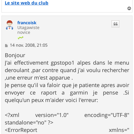
Le site web du club
a
u
francoisk
t
Utagawiste
novice
M
14 nov. 2008, 21:05
e
s
Bonjour
s
J'ai effectivement gpstopo1 alpes dans le menu
a
g
deroulant ,par contre quand j'ai voulu rechercher
e
,une erreur m'est apparue .
Je pense qu'il va faloir que je patiente apres avoir
envoyer ce raport a garmin je pense .Si
quelqu'un peux m'aider voici l'erreur:
<?xml version="1.0" encoding="UTF-8"
standalone="no" ?>
<ErrorReport xmlns="