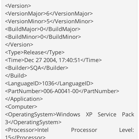
<Version>
<VersionMajor>6</VersionMajor>
<VersionMinor>5</VersionMinor>
<BuildMajor>0</BuildMajor>
<BuildMinor>0</BuildMinor>
</Version>
<Type>Release</Type>
<Time>Dec 27 2004, 17:40:51</Time>
<Builder>SQA</Builder>
</Build>
<LanguageID>1036</LanguageID>
<PartNumber>006-A0041-00</PartNumber>
</Application>
<Computer>
<OperatingSystem>Windows XP Service Pack
3</OperatingSystem>
<Processor>Intel Processor Level:
15</Processor>