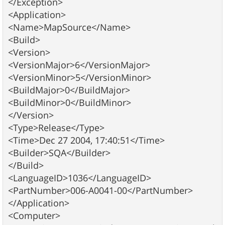
</Exception>
<Application>
<Name>MapSource</Name>
<Build>
<Version>
<VersionMajor>6</VersionMajor>
<VersionMinor>5</VersionMinor>
<BuildMajor>0</BuildMajor>
<BuildMinor>0</BuildMinor>
</Version>
<Type>Release</Type>
<Time>Dec 27 2004, 17:40:51</Time>
<Builder>SQA</Builder>
</Build>
<LanguageID>1036</LanguageID>
<PartNumber>006-A0041-00</PartNumber>
</Application>
<Computer>