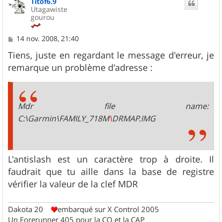
Titof6.9
t
Utagawiste
gourou
M
14 nov. 2008, 21:40
e
s
Tiens, juste en regardant le message d'erreur, je
s
remarque un problème d'adresse :
a
g
e
Mdr file name:
C:\Garmin\FAMILY_718M
\
DRMAP.IMG
L'antislash est un caractère trop à droite. Il
faudrait que tu aille dans la base de registre
vérifier la valeur de la clef MDR
Dakota 20
embarqué sur X Control 2005
Un Forerunner 405 pour la CO et la CAP