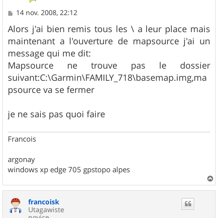
M
14 nov. 2008, 22:12
e
s
Alors j'ai bien remis tous les \ a leur place mais
s
maintenant a l'ouverture de mapsource j'ai un
a
g
message qui me dit:
e
Mapsource ne trouve pas le dossier
suivant:C:\Garmin\FAMILY_718\basemap.img,ma
psource va se fermer
je ne sais pas quoi faire
Francois
argonay
windows xp edge 705 gpstopo alpes
a
u
francoisk
t
Utagawiste
novice