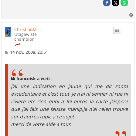
a
u
ChristianM
t
Utagawiste
champion
M
14 nov. 2008, 20:51
e
s
s
a
g
francoisk a écrit :
e
j'ai une indication en jaune qui me dit zoom
excedentaire et c'est tout ,je n'ai ni sentier ni rue ni
riviere etc rien quoi a 99 euros la carte j'espere
que j'ai fais une fausse manip,Je n'ai reien trouve
sur d'autres topic a ce sujet
merci de votre aide a tous