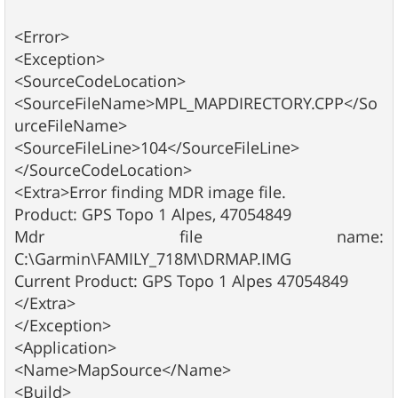
<Error>
<Exception>
<SourceCodeLocation>
<SourceFileName>MPL_MAPDIRECTORY.CPP</So
urceFileName>
<SourceFileLine>104</SourceFileLine>
</SourceCodeLocation>
<Extra>Error finding MDR image file.
Product: GPS Topo 1 Alpes, 47054849
Mdr file name:
C:\Garmin\FAMILY_718M\DRMAP.IMG
Current Product: GPS Topo 1 Alpes 47054849
</Extra>
</Exception>
<Application>
<Name>MapSource</Name>
<Build>