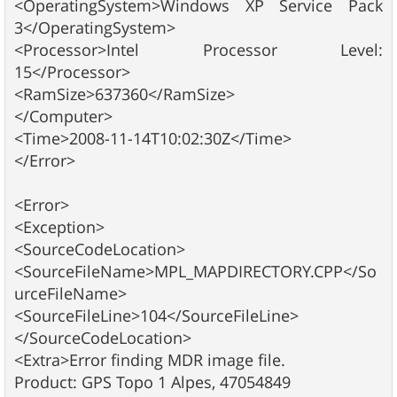
<OperatingSystem>Windows XP Service Pack
3</OperatingSystem>
<Processor>Intel Processor Level:
15</Processor>
<RamSize>637360</RamSize>
</Computer>
<Time>2008-11-14T10:02:30Z</Time>
</Error>
<Error>
<Exception>
<SourceCodeLocation>
<SourceFileName>MPL_MAPDIRECTORY.CPP</So
urceFileName>
<SourceFileLine>104</SourceFileLine>
</SourceCodeLocation>
<Extra>Error finding MDR image file.
Product: GPS Topo 1 Alpes, 47054849