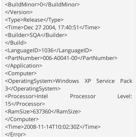
<BuildMinor>0</BuildMinor>
</Version>
<Type>Release</Type>
<Time>Dec 27 2004, 17:40:51</Time>
<Builder>SQA</Builder>
</Build>
<LanguageID>1036</LanguageID>
<PartNumber>006-A0041-00</PartNumber>
</Application>
<Computer>
<OperatingSystem>Windows XP Service Pack
3</OperatingSystem>
<Processor>Intel Processor Level:
15</Processor>
<RamSize>637360</RamSize>
</Computer>
<Time>2008-11-14T10:02:30Z</Time>
</Error>