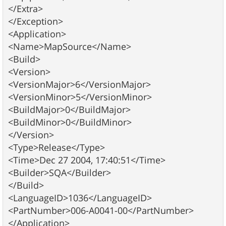
</Extra>
</Exception>
<Application>
<Name>MapSource</Name>
<Build>
<Version>
<VersionMajor>6</VersionMajor>
<VersionMinor>5</VersionMinor>
<BuildMajor>0</BuildMajor>
<BuildMinor>0</BuildMinor>
</Version>
<Type>Release</Type>
<Time>Dec 27 2004, 17:40:51</Time>
<Builder>SQA</Builder>
</Build>
<LanguageID>1036</LanguageID>
<PartNumber>006-A0041-00</PartNumber>
</Application>