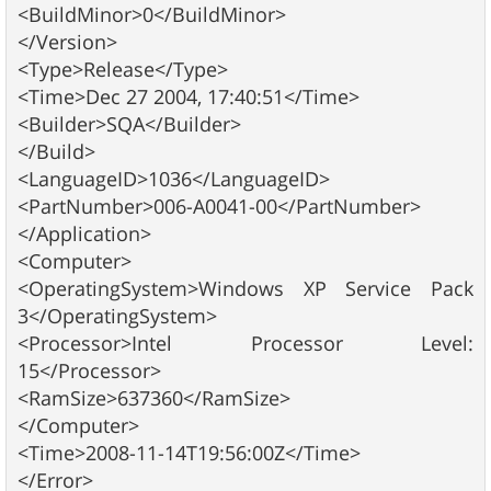
<BuildMinor>0</BuildMinor>
</Version>
<Type>Release</Type>
<Time>Dec 27 2004, 17:40:51</Time>
<Builder>SQA</Builder>
</Build>
<LanguageID>1036</LanguageID>
<PartNumber>006-A0041-00</PartNumber>
</Application>
<Computer>
<OperatingSystem>Windows XP Service Pack
3</OperatingSystem>
<Processor>Intel Processor Level:
15</Processor>
<RamSize>637360</RamSize>
</Computer>
<Time>2008-11-14T19:56:00Z</Time>
</Error>