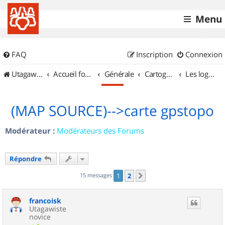
Menu
FAQ
Inscription
Connexion
UtagawaVTT (Randos VTT et VTTAE avec traces GPS)
Accueil forum
Générale
Cartographie et GPS
Les logiciels
(MAP SOURCE)-->carte gpstopo
Modérateur :
Modérateurs des Forums
Répondre
15 messages
1
2
Suivant
francoisk
Utagawiste
novice