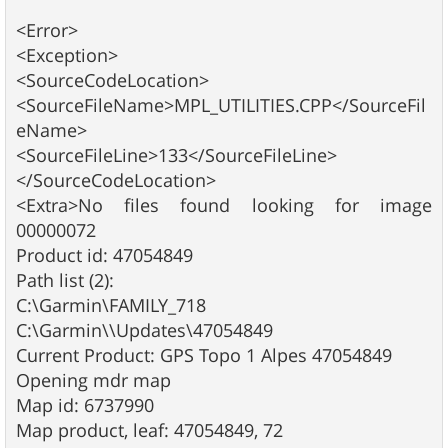
<Error>
<Exception>
<SourceCodeLocation>
<SourceFileName>MPL_UTILITIES.CPP</SourceFil
eName>
<SourceFileLine>133</SourceFileLine>
</SourceCodeLocation>
<Extra>No files found looking for image
00000072
Product id: 47054849
Path list (2):
C:\Garmin\FAMILY_718
C:\Garmin\\Updates\47054849
Current Product: GPS Topo 1 Alpes 47054849
Opening mdr map
Map id: 6737990
Map product, leaf: 47054849, 72