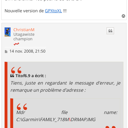
Nouvelle version de
GPXtoXL
!!!
a
u
ChristianM
t
Utagawiste
champion
M
14 nov. 2008, 21:50
e
s
s
a
g
Titof6.9 a écrit :
e
Tiens, juste en regardant le message d'erreur, je
remarque un problème d'adresse :
Mdr file name:
C:\Garmin\FAMILY_718M
\
DRMAP.IMG