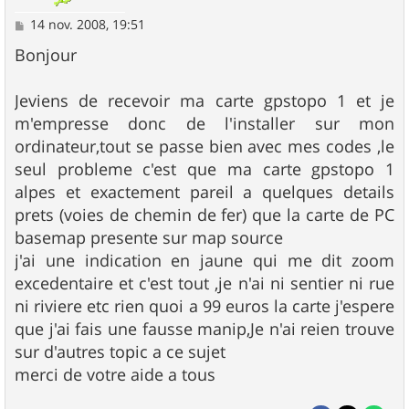
M
14 nov. 2008, 19:51
e
s
Bonjour
s
a
g
Jeviens de recevoir ma carte gpstopo 1 et je
e
m'empresse donc de l'installer sur mon
ordinateur,tout se passe bien avec mes codes ,le
seul probleme c'est que ma carte gpstopo 1
alpes et exactement pareil a quelques details
prets (voies de chemin de fer) que la carte de PC
basemap presente sur map source
j'ai une indication en jaune qui me dit zoom
excedentaire et c'est tout ,je n'ai ni sentier ni rue
ni riviere etc rien quoi a 99 euros la carte j'espere
que j'ai fais une fausse manip,Je n'ai reien trouve
sur d'autres topic a ce sujet
merci de votre aide a tous