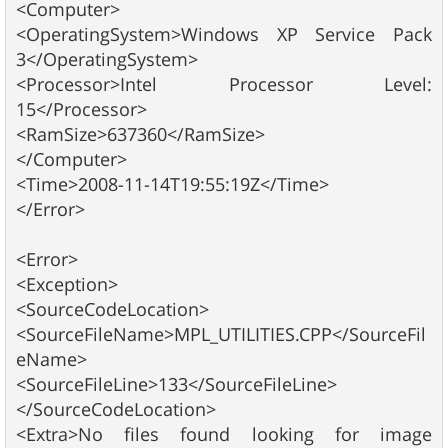
<Computer>
<OperatingSystem>Windows XP Service Pack
3</OperatingSystem>
<Processor>Intel Processor Level:
15</Processor>
<RamSize>637360</RamSize>
</Computer>
<Time>2008-11-14T19:55:19Z</Time>
</Error>
<Error>
<Exception>
<SourceCodeLocation>
<SourceFileName>MPL_UTILITIES.CPP</SourceFil
eName>
<SourceFileLine>133</SourceFileLine>
</SourceCodeLocation>
<Extra>No files found looking for image