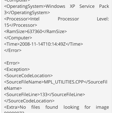
<OperatingSystem>Windows XP Service Pack
3</OperatingSystem>
<Processor>Intel Processor Level:
15</Processor>
<RamSize>637360</RamSize>
</Computer>
<Time>2008-11-14T10:14:49Z</Time>
</Error>
<Error>
<Exception>
<SourceCodeLocation>
<SourceFileName>MPL_UTILITIES.CPP</SourceFil
eName>
<SourceFileLine>133</SourceFileLine>
</SourceCodeLocation>
<Extra>No files found looking for image