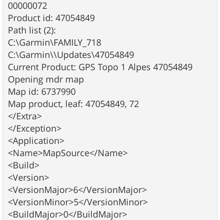
00000072
Product id: 47054849
Path list (2):
C:\Garmin\FAMILY_718
C:\Garmin\\Updates\47054849
Current Product: GPS Topo 1 Alpes 47054849
Opening mdr map
Map id: 6737990
Map product, leaf: 47054849, 72
</Extra>
</Exception>
<Application>
<Name>MapSource</Name>
<Build>
<Version>
<VersionMajor>6</VersionMajor>
<VersionMinor>5</VersionMinor>
<BuildMajor>0</BuildMajor>