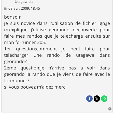
Utagawiste
M
08 avr. 2009, 18:45
e
s
bonsoir
s
je suis novice dans l'utilisation de fichier ign,je
a
g
m'explique j'utilise georando decouverte pour
e
faire mes randos que je telecharge ensuite sur
mon forrunner 205.
1er question:comment je peut faire pour
telecharger une rando de utagawa dans
georando?
2eme question:je n'arrive pas a voir dans
georando la rando que je viens de faire avec le
forerunner?
si vous pouvez m'aidez merci
a