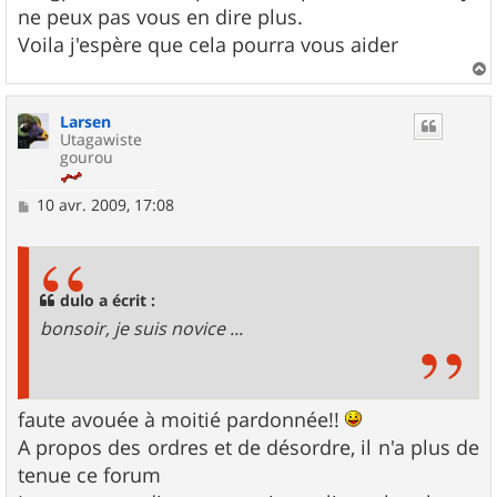
ne peux pas vous en dire plus.
Voila j'espère que cela pourra vous aider
a
u
Larsen
t
Utagawiste
gourou
M
10 avr. 2009, 17:08
e
s
s
a
g
dulo a écrit :
e
bonsoir, je suis novice ...
faute avouée à moitié pardonnée!!
A propos des ordres et de désordre, il n'a plus de
tenue ce forum