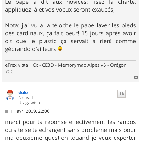
Le pape a dit aux novices: lisez la charte,
appliquez là et vos voeux seront exaucés,
Nota: j'ai vu a la téloche le pape laver les pieds
des cardinaux, ça fait peur! 15 jours après avoir
dit que le plastic ça servait à rien! comme
géorando d'ailleurs
eTrex vista HCx - CE3D - Memorymap Alpes v5 - Orégon
700
a
u
dulo
t
Nouvel
Utagawiste
M
11 avr. 2009, 22:06
e
s
merci pour ta reponse effectivement les randos
s
du site se telechargent sans probleme mais pour
a
g
ma deuxieme question ,quand je veux exporter
e