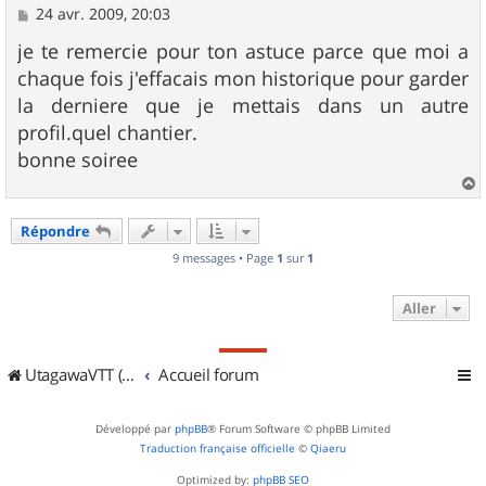
M
24 avr. 2009, 20:03
e
s
je te remercie pour ton astuce parce que moi a
s
chaque fois j'effacais mon historique pour garder
a
g
la derniere que je mettais dans un autre
e
profil.quel chantier.
bonne soiree
a
u
Répondre
t
9 messages • Page
1
sur
1
Aller
UtagawaVTT (Randos VTT et VTTAE avec traces GPS)
Accueil forum
Développé par
phpBB
® Forum Software © phpBB Limited
Traduction française officielle
©
Qiaeru
Optimized by:
phpBB SEO