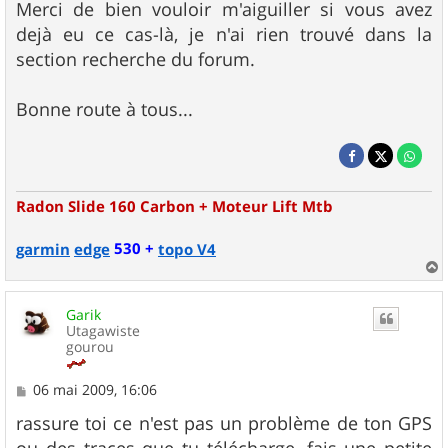
Merci de bien vouloir m'aiguiller si vous avez
dejà eu ce cas-là, je n'ai rien trouvé dans la
section recherche du forum.
Bonne route à tous...
Radon Slide 160 Carbon + Moteur Lift Mtb
530 +
garmin
edge
topo V4
a
u
Garik
t
Utagawiste
gourou
M
06 mai 2009, 16:06
e
s
rassure toi ce n'est pas un problème de ton GPS
s
ou des traces que tu télécharge, fais une petite