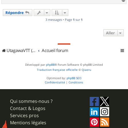
a
u
Répondre
t
3 messages • Page
1
sur
1
Aller
UtagawaVTT (Randos VTT et VTTAE avec traces GPS)
Accueil forum
Développé par
phpBB
® Forum Software © phpBB Limited
Traduction française officielle
©
Qiaeru
Optimized by:
phpBB SEO
Confidentialité
|
Conditions
Qui sommes-nous ?
Contact & Logos
Services pros
Mentions légales