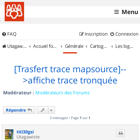
Menu
FAQ
Inscription
Connexion
UtagawaVTT (Randos VTT et VTTAE avec traces GPS)
Accueil forum
Générale
Cartographie et GPS
Les logiciels
[Trasfert trace mapsource]--
>affiche trace tronquée
Modérateur :
Modérateurs des Forums
Répondre
3 messages • Page
1
sur
1
titi30gsi
Utagawiste