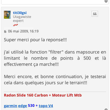
a
u
titi30gsi
t
Utagawiste
expert
M
06 mai 2009, 16:19
e
s
Super merci pour la reponse!!!
s
a
g
j'ai utilisé la fonction "filtrer" dans mapsource en
e
limitant le nombre de points à 500 et là
effectivement ça marche!!!
Merci encore, et bonne continuation, je testerai
cela dans quelques jours sur le terrain!!!
Radon Slide 160 Carbon + Moteur Lift Mtb
530 +
garmin
edge
topo V4