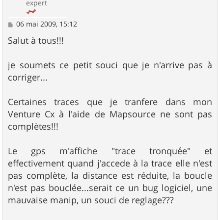
expert
M
06 mai 2009, 15:12
e
s
Salut à tous!!!
s
a
g
je soumets ce petit souci que je n'arrive pas à
e
corriger...
Certaines traces que je tranfere dans mon
Venture Cx à l'aide de Mapsource ne sont pas
complètes!!!
Le gps m'affiche "trace tronquée" et
effectivement quand j'accede à la trace elle n'est
pas complète, la distance est réduite, la boucle
n'est pas bouclée...serait ce un bug logiciel, une
mauvaise manip, un souci de reglage???