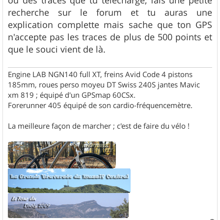
a
g
recherche sur le forum et tu auras une
e
explication complette mais sache que ton GPS
n'accepte pas les traces de plus de 500 points et
que le souci vient de là.
Engine LAB NGN140 full XT, freins Avid Code 4 pistons
185mm, roues perso moyeu DT Swiss 240S jantes Mavic
xm 819 ; équipé d'un GPSmap 60CSx.
Forerunner 405 équipé de son cardio-fréquencemètre.
La meilleure façon de marcher ; c'est de faire du vélo !