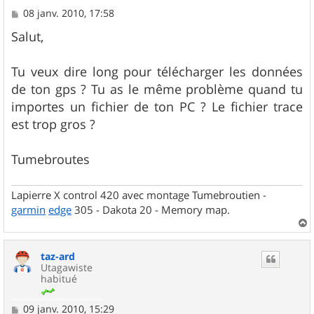
M
08 janv. 2010, 17:58
e
s
Salut,
s
a
g
Tu veux dire long pour télécharger les données
e
de ton gps ? Tu as le même problème quand tu
importes un fichier de ton PC ? Le fichier trace
est trop gros ?
Tumebroutes
Lapierre X control 420 avec montage Tumebroutien -
garmin
edge
305 - Dakota 20 - Memory map.
a
u
taz-ard
t
Utagawiste
habitué
M
09 janv. 2010, 15:29