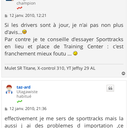
champion
M
12 janv. 2010, 12:21
e
s
Si les drivers sont à jour, je n'ai pas non plus
s
d'avis...
a
g
Par contre je te conseille d'essayer Sporttracks
e
en lieu et place de Training Center : c'est
franchement mieux foutu ...
Mulet SR Titane, X-control 310, YT Jeffsy 29 AL
a
u
taz-ard
t
Utagawiste
habitué
M
12 janv. 2010, 21:36
e
s
effectivement je me sers de sporttracks mais la
s
aussi j ai des problemes d importation ,ce
a