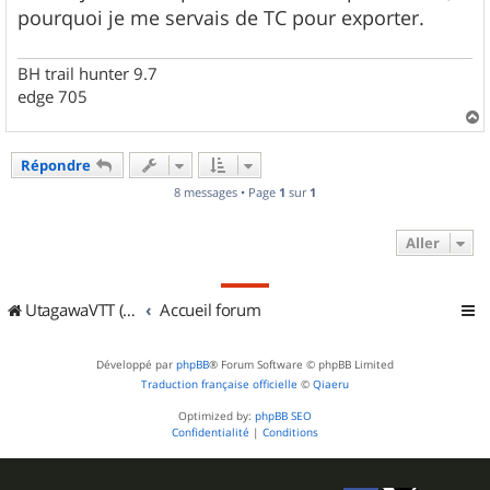
g
pourquoi je me servais de TC pour exporter.
e
BH trail hunter 9.7
edge 705
a
u
Répondre
t
8 messages • Page
1
sur
1
Aller
UtagawaVTT (Randos VTT et VTTAE avec traces GPS)
Accueil forum
Développé par
phpBB
® Forum Software © phpBB Limited
Traduction française officielle
©
Qiaeru
Optimized by:
phpBB SEO
Confidentialité
|
Conditions