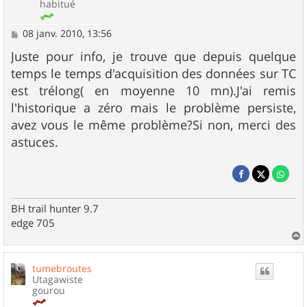
habitué
M
08 janv. 2010, 13:56
e
s
Juste pour info, je trouve que depuis quelque
s
temps le temps d'acquisition des données sur TC
a
g
est trélong( en moyenne 10 mn).J'ai remis
e
l'historique a zéro mais le problème persiste,
avez vous le même problème?Si non, merci des
astuces.
BH trail hunter 9.7
edge 705
a
u
tumebroutes
t
Utagawiste
gourou