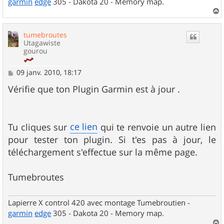
garmin
edge
305 - Dakota 20 - Memory map.
a
u
tumebroutes
t
Utagawiste
gourou
M
09 janv. 2010, 18:17
e
s
Vérifie que ton Plugin Garmin est à jour .
s
a
g
e
ce lien
Tu cliques sur
qui te renvoie un autre lien
pour tester ton plugin. Si t'es pas à jour, le
téléchargement s'effectue sur la même page.
Tumebroutes
Lapierre X control 420 avec montage Tumebroutien -
garmin
edge
305 - Dakota 20 - Memory map.