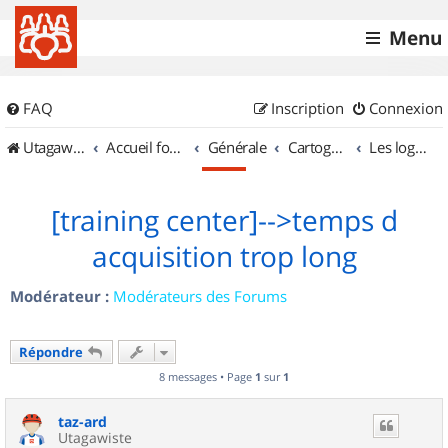
Menu
FAQ
Inscription
Connexion
UtagawaVTT (Randos VTT et VTTAE avec traces GPS)
Accueil forum
Générale
Cartographie et GPS
Les logiciels
[training center]-->temps d
acquisition trop long
Modérateur :
Modérateurs des Forums
Répondre
8 messages • Page
1
sur
1
taz-ard
Utagawiste