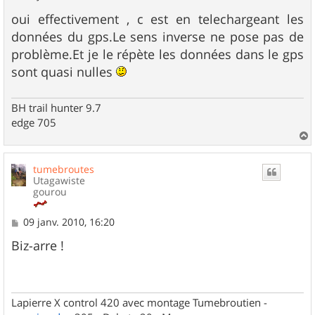
e
s
oui effectivement , c est en telechargeant les
s
données du gps.Le sens inverse ne pose pas de
a
g
problème.Et je le répète les données dans le gps
e
sont quasi nulles
BH trail hunter 9.7
edge 705
a
u
tumebroutes
t
Utagawiste
gourou
M
09 janv. 2010, 16:20
e
s
Biz-arre !
s
a
g
e
Lapierre X control 420 avec montage Tumebroutien -