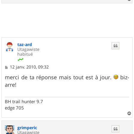
a
u
t
taz-ard
Utagawiste
habitué
M
12 janv. 2010, 09:32
e
s
merci de ta réponse mais tout est à jour.
biz-
s
arre!
a
g
e
BH trail hunter 9.7
edge 705
a
u
grimperic
t
Utagawiste