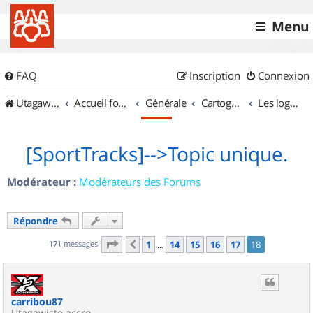
Menu
FAQ
Inscription
Connexion
UtagawaVTT (Randos VTT et VTTAE avec traces GPS)
Accueil forum
Générale
Cartographie et GPS
Les logiciels
[SportTracks]-->Topic unique.
Modérateur :
Modérateurs des Forums
Répondre
Page
18
sur
18
171 messages
1
14
15
16
17
18
Précédent
…
carribou87
Utagawiste accro