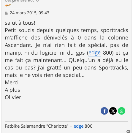
M
24 mars 2015, 09:43
e
s
salut à tous!
s
Petit soucis depuis quelques temps, sporttracks
a
g
m'affiche des dénivelés à 0 dans la colonne
e
Ascendant. Je n'ai rien fait de spécial, pas de
edge
manip, ni du logiciel ni du gps (
800) et ça
me fait ça maintenant... QUelqu'un a déjà eu le
cas ou pas? j'ai gratté un peu dans Sporttracks,
mais je ne vois rien de spécial...
Merci
A plus
Olivier
Fatbike Salamandre "Charlotte" +
edge
800