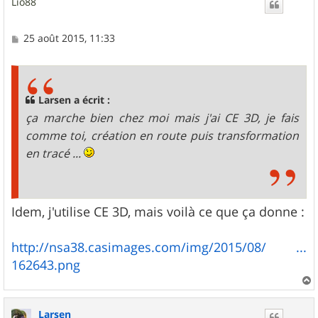
Lio88
t
M
25 août 2015, 11:33
e
s
s
a
g
Larsen a écrit :
e
ça marche bien chez moi mais j'ai CE 3D, je fais
comme toi, création en route puis transformation
en tracé ...
Idem, j'utilise CE 3D, mais voilà ce que ça donne :
http://nsa38.casimages.com/img/2015/08/ ...
162643.png
a
u
Larsen
t