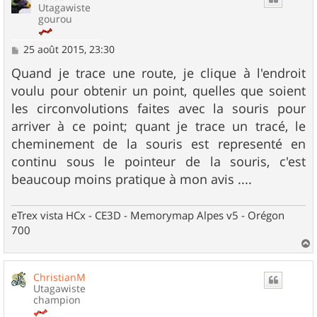
Utagawiste
gourou
M
25 août 2015, 23:30
e
s
Quand je trace une route, je clique à l'endroit
s
voulu pour obtenir un point, quelles que soient
a
g
les circonvolutions faites avec la souris pour
e
arriver à ce point; quant je trace un tracé, le
cheminement de la souris est representé en
continu sous le pointeur de la souris, c'est
beaucoup moins pratique à mon avis ....
eTrex vista HCx - CE3D - Memorymap Alpes v5 - Orégon
700
a
u
ChristianM
t
Utagawiste
champion