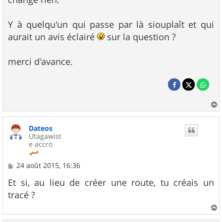
Y à quelqu'un qui passe par là siouplaît et qui
aurait un avis éclairé
sur la question ?
merci d'avance.
a
u
Dateos
t
Utagawist
e accro
M
24 août 2015, 16:36
e
s
Et si, au lieu de créer une route, tu créais un
s
tracé ?
a
g
e
a