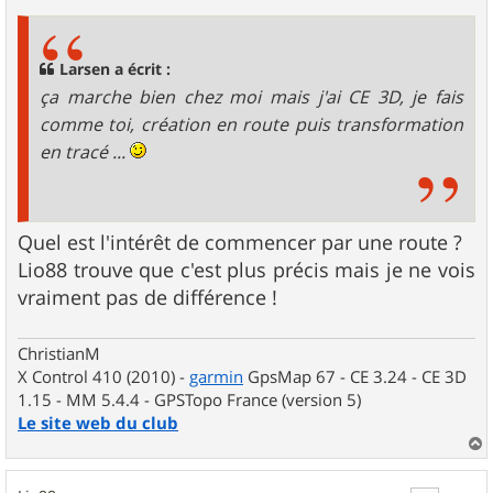
s
s
a
g
Larsen a écrit :
e
ça marche bien chez moi mais j'ai CE 3D, je fais
comme toi, création en route puis transformation
en tracé ...
Quel est l'intérêt de commencer par une route ?
Lio88 trouve que c'est plus précis mais je ne vois
vraiment pas de différence !
ChristianM
X Control 410 (2010) -
garmin
GpsMap 67 - CE 3.24 - CE 3D
1.15 - MM 5.4.4 - GPSTopo France (version 5)
Le site web du club
a
u