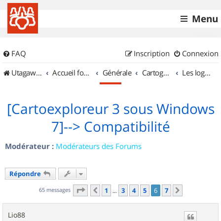
Menu
FAQ
Inscription
Connexion
UtagawaVTT (Randos VTT et VTTAE avec traces GPS)
Accueil forum
Générale
Cartographie et GPS
Les logiciels
[Cartoexploreur 3 sous Windows
7]--> Compatibilité
Modérateur :
Modérateurs des Forums
Répondre
Page
6
sur
7
65 messages
1
3
4
5
6
7
Précédent
Suivant
…
Lio88