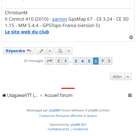
ChristianM
X Control 410 (2010) -
garmin
GpsMap 67 - CE 3.24 - CE 3D
1.15 - MM 5.4.4 - GPSTopo France (version 5)
Le site web du club
a
u
Répondre
t
Page
6
sur
7
65 messages
1
3
4
5
6
7
Précédent
Suivant
…
Aller
UtagawaVTT (Randos VTT et VTTAE avec traces GPS)
Accueil forum
Développé par
phpBB
® Forum Software © phpBB Limited
Traduction française officielle
©
Qiaeru
Optimized by:
phpBB SEO
Confidentialité
|
Conditions