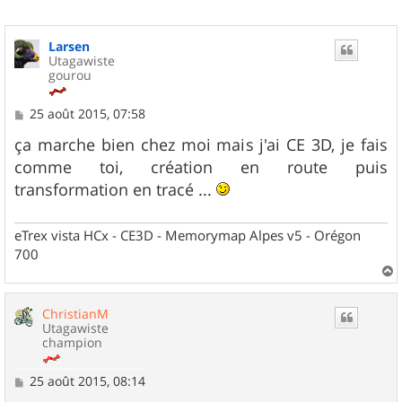
Larsen
Utagawiste
gourou
M
25 août 2015, 07:58
e
s
ça marche bien chez moi mais j'ai CE 3D, je fais
s
comme toi, création en route puis
a
g
transformation en tracé ...
e
eTrex vista HCx - CE3D - Memorymap Alpes v5 - Orégon
700
a
u
ChristianM
t
Utagawiste
champion
M
25 août 2015, 08:14
e