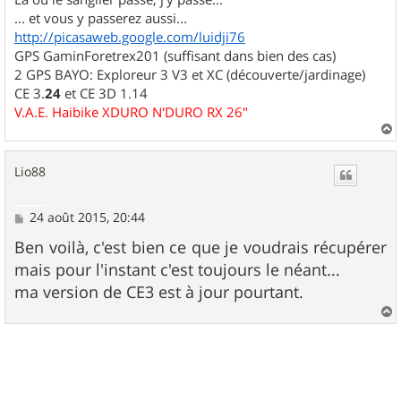
... et vous y passerez aussi...
http://picasaweb.google.com/luidji76
GPS GaminForetrex201 (suffisant dans bien des cas)
2 GPS BAYO: Exploreur 3 V3 et XC (découverte/jardinage)
CE 3.
24
et CE 3D 1.14
V.A.E. Haibike XDURO N'DURO RX 26"
a
u
Lio88
t
M
24 août 2015, 20:44
e
s
Ben voilà, c'est bien ce que je voudrais récupérer
s
mais pour l'instant c'est toujours le néant...
a
g
ma version de CE3 est à jour pourtant.
e
a
u
t