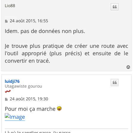
u
Lio88
t
M
24 août 2015, 16:55
e
s
Idem. pas de données non plus.
s
a
g
Je trouve plus pratique de créer une route avec
e
l'outil approprié (plus précis) et ensuite de le
convertir en tracé.
a
u
luidji76
t
Utagawiste gourou
M
24 août 2015, 19:30
e
s
Pour moi ça marche
s
a
g
e
Là où le sanglier passe, j'y passe...