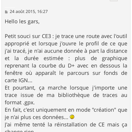
M
24 août 2015, 16:27
e
s
Hello les gars,
s
a
g
Petit souci sur CE3 : je trace une route avec l'outil
e
approprié et lorsque j'ouvre le profil de ce que
j'ai tracé, je n'ai aucune donnée à part la distance
et la durée estimée : plus de graphique
reprenant la courbe du D+ avec en dessous la
fenêtre où apparaît le parcours sur fonds de
carte IGN...
Et pourtant, ça marche lorsque j'importe une
trace issue de ma bibliothèque de traces au
format .gpx.
En fait, c'est uniquement en mode "création" que
je n'ai plus ces données...
J'ai même tenté la réinstallation de CE mais ça
change rien.