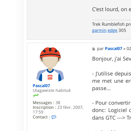
t
a
C'est lourd, on 
c
t
e
Trek Rumblefish p
r
garmin
edge
305
f
a
y
o
M
par
Pascal07
»
02
f
e
e
s
Bonjour, j'ai S
s
a
g
- J'utilise depu
e
me met une err
Pascal07
passe...
Utagawiste habitué
- Pour convertir
Messages :
38
Inscription :
23 févr. 2007,
donc: Logiciel 
17:59
C
Contact :
dans GTC ---> T
o
n
t