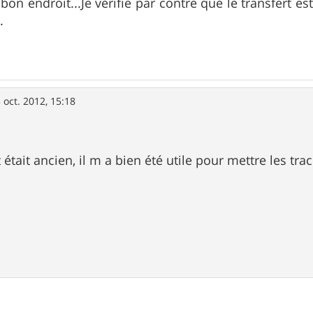
 bon endroit...Je vérifie par contre que le transfert e
.
 oct. 2012, 15:18
 était ancien, il m a bien été utile pour mettre les tr