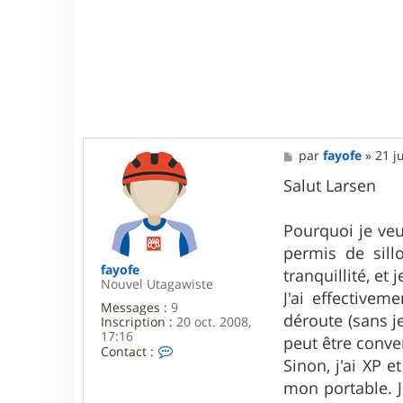
M
par
fayofe
»
21 j
e
s
Salut Larsen
s
a
g
Pourquoi je veux
e
permis de sillo
fayofe
tranquillité, et
Nouvel Utagawiste
J'ai effectivem
Messages :
9
déroute (sans j
Inscription :
20 oct. 2008,
17:16
peut être conver
C
Contact :
Sinon, j'ai XP 
o
n
mon portable. J
t