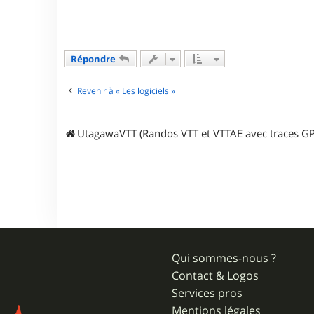
t
e
r
S
e
Répondre
c
u
n
Revenir à « Les logiciels »
d
o
UtagawaVTT (Randos VTT et VTTAE avec traces GP
Qui sommes-nous ?
Contact & Logos
Services pros
Mentions légales