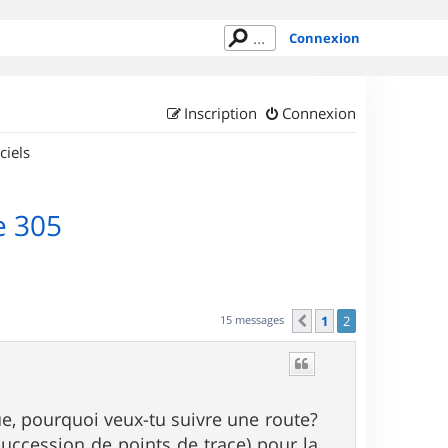
Connexion
Inscription
Connexion
ciels
e 305
15 messages
1
2
Précédent
ue, pourquoi veux-tu suivre une route?
(succession de points de trace) pour la