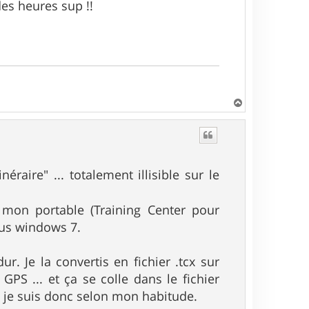
des heures sup !!
H
a
u
t
éraire" ... totalement illisible sur le
r mon portable (Training Center pour
ous windows 7.
r. Je la convertis en fichier .tcx sur
 GPS ... et ça se colle dans le fichier
ue je suis donc selon mon habitude.