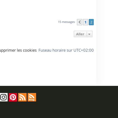
15 messages
1
2
Précédent
Aller
upprimer les cookies
Fuseau horaire sur
UTC+02:00