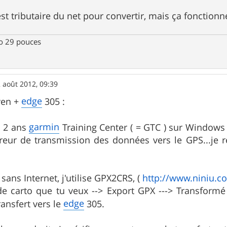
est tributaire du net pour convertir, mais ça fonctionne 
ro 29 pouces
 août 2012, 09:39
edge
even +
305 :
garmin
is 2 ans
Training Center ( = GTC ) sur Windows 7
eur de transmission des données vers le GPS...je re
 sans Internet, j'utilise GPX2CRS, (
http://www.niniu.c
de carto que tu veux --> Export GPX ---> Transform
edge
ransfert vers le
305.