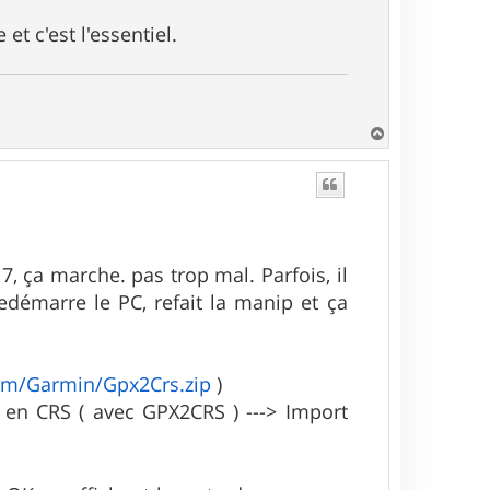
et c'est l'essentiel.
H
a
u
t
, ça marche. pas trop mal. Parfois, il
démarre le PC, refait la manip et ça
om/Garmin/Gpx2Crs.zip
)
é en CRS ( avec GPX2CRS ) ---> Import