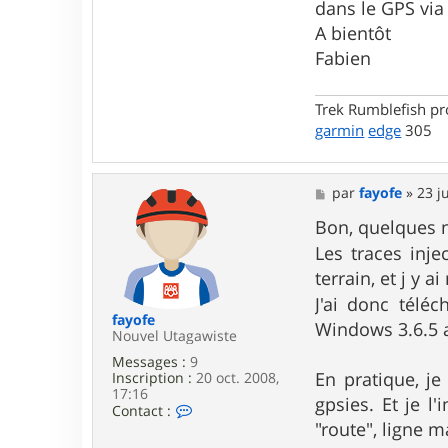
a
dans le GPS via 
c
A bientôt
t
e
Fabien
r
f
a
Trek Rumblefish p
y
garmin
edge
305
o
f
e
M
par
fayofe
»
23 j
e
s
Bon, quelques n
s
Les traces inj
a
g
terrain, et j y 
e
J'ai donc télé
fayofe
Windows 3.6.5 a
Nouvel Utagawiste
Messages :
9
En pratique, je
Inscription :
20 oct. 2008,
17:16
gpsies. Et je l
C
Contact :
o
"route", ligne m
n