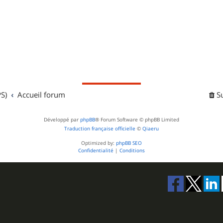
S)
Accueil forum
S
Développé par
phpBB
® Forum Software © phpBB Limited
Traduction française officielle
©
Qiaeru
Optimized by:
phpBB SEO
Confidentialité
|
Conditions