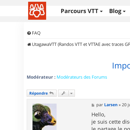
Parcours VTT
Blog
FAQ
UtagawaVTT (Randos VTT et VTTAE avec traces GP
Impo
Modérateur :
Modérateurs des Forums
Répondre
M
par
Larsen
»
20 j
e
s
Hello,
s
je suis cette d
a
g
Je partage le po