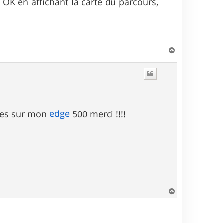
st OK en affichant la carte du parcours,
H
a
u
t
edge
aces sur mon
500 merci !!!!
H
a
u
t