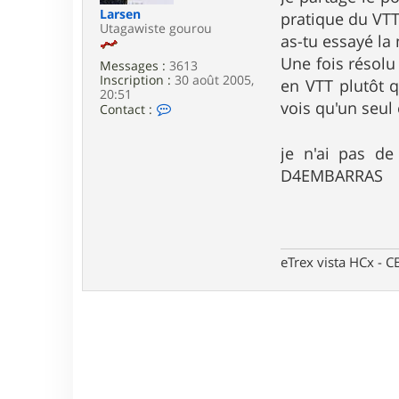
e
Larsen
pratique du VTT,
Utagawiste gourou
as-tu essayé la
Une fois résolu
Messages :
3613
Inscription :
30 août 2005,
en VTT plutôt q
20:51
vois qu'un seul 
C
Contact :
o
n
t
je n'ai pas d
a
D4EMBARRAS
c
t
e
r
L
a
eTrex vista HCx -
r
s
e
n