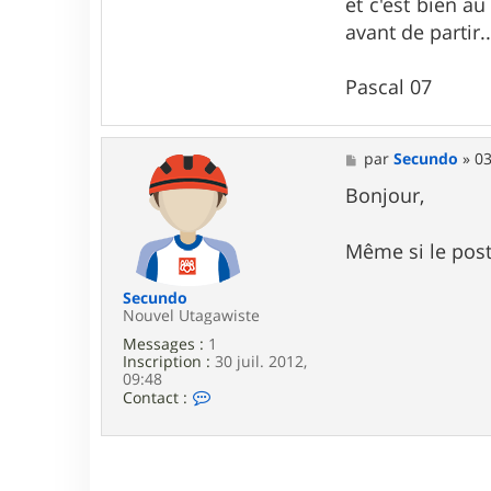
et c'est bien au
a
avant de partir..
c
t
e
Pascal 07
r
P
a
s
c
M
par
Secundo
»
03
a
e
l
s
Bonjour,
0
s
7
a
g
Même si le post
e
Secundo
Nouvel Utagawiste
Messages :
1
Inscription :
30 juil. 2012,
09:48
C
Contact :
o
n
t
a
c