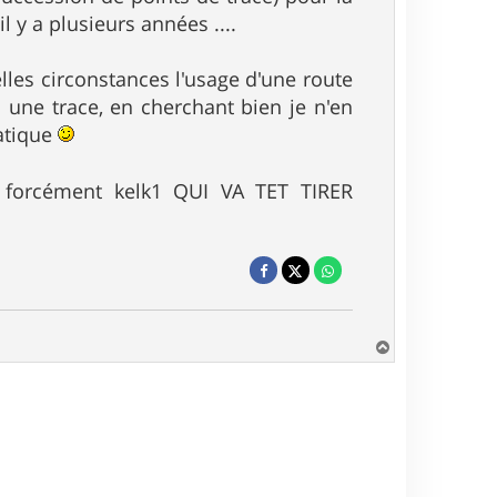
l y a plusieurs années ....
lles circonstances l'usage d'une route
 une trace, en cherchant bien je n'en
ratique
a forcément kelk1 QUI VA TET TIRER
H
a
u
t