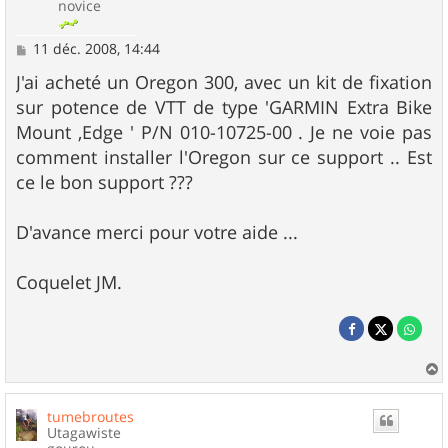
novice
M
11 déc. 2008, 14:44
e
s
J'ai acheté un Oregon 300, avec un kit de fixation
s
sur potence de VTT de type 'GARMIN Extra Bike
a
g
Mount ,Edge ' P/N 010-10725-00 . Je ne voie pas
e
comment installer l'Oregon sur ce support .. Est
ce le bon support ???
D'avance merci pour votre aide ...
Coquelet JM.
a
u
tumebroutes
t
Utagawiste