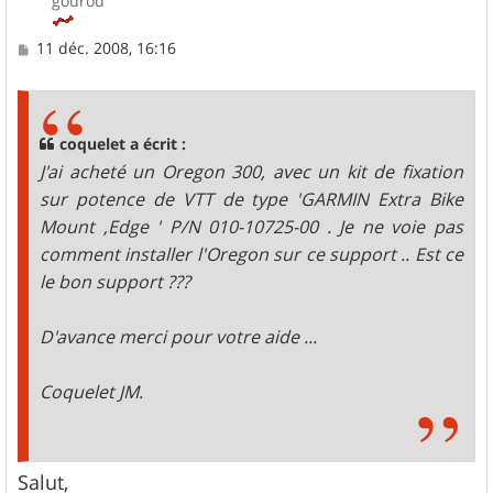
gourou
M
11 déc. 2008, 16:16
e
s
s
a
g
coquelet a écrit :
e
J'ai acheté un Oregon 300, avec un kit de fixation
sur potence de VTT de type 'GARMIN Extra Bike
Mount ,Edge ' P/N 010-10725-00 . Je ne voie pas
comment installer l'Oregon sur ce support .. Est ce
le bon support ???
D'avance merci pour votre aide ...
Coquelet JM.
Salut,