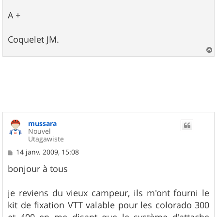
A +
Coquelet JM.
a
u
t
mussara
Nouvel
Utagawiste
M
14 janv. 2009, 15:08
e
s
bonjour à tous
s
a
g
je reviens du vieux campeur, ils m'ont fourni le
e
kit de fixation VTT valable pour les colorado 300
et 400 en me disant que le système d'attache