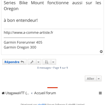
g
Series Bike Mount fonctionne aussi sur les
e
Oregon
à bon entendeur!
http://www.a-comme-artiste.fr
-----------------------------------
Garmin Forerunner 405
Garmin Oregon 300
a
u
Répondre
t
8 messages • Page
1
sur
1
Aller
UtagawaVTT (Randos VTT et VTTAE avec traces GPS)
Accueil forum
Développé par
phpBB
® Forum Software © phpBB Limited