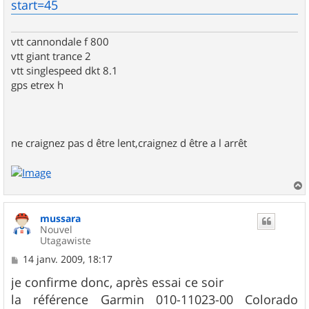
start=45
vtt cannondale f 800
vtt giant trance 2
vtt singlespeed dkt 8.1
gps etrex h
ne craignez pas d être lent,craignez d être a l arrêt
a
u
mussara
t
Nouvel
Utagawiste
M
14 janv. 2009, 18:17
e
s
je confirme donc, après essai ce soir
s
la référence Garmin 010-11023-00 Colorado
a