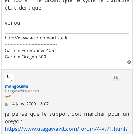
était identique
voilou
http://www.a-comme-artiste.fr
-----------------------------------
Garmin Forerunner 405
Garmin Oregon 300
a
u
t
mangouste
Utagawiste accro
M
14 janv. 2009, 18:07
e
s
je pense que le support doit marcher pour un
s
oregon
a
g
https://www.utagawavtt.com/forum/4-vt71.html?
e