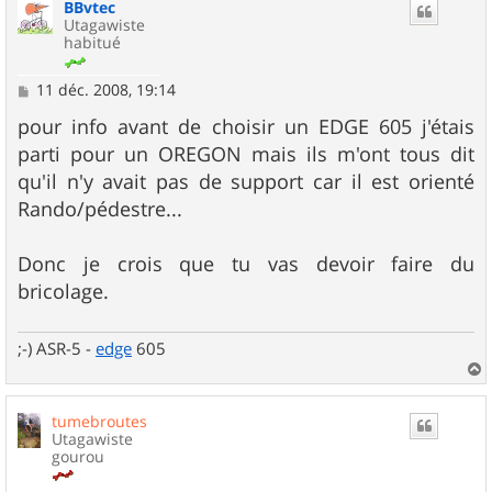
BBvtec
t
Utagawiste
habitué
M
11 déc. 2008, 19:14
e
s
pour info avant de choisir un EDGE 605 j'étais
s
parti pour un OREGON mais ils m'ont tous dit
a
g
qu'il n'y avait pas de support car il est orienté
e
Rando/pédestre...
Donc je crois que tu vas devoir faire du
bricolage.
;-) ASR-5 -
edge
605
a
u
tumebroutes
t
Utagawiste
gourou