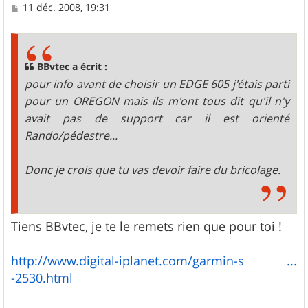
M
11 déc. 2008, 19:31
e
s
s
a
g
BBvtec a écrit :
e
pour info avant de choisir un EDGE 605 j'étais parti
pour un OREGON mais ils m'ont tous dit qu'il n'y
avait pas de support car il est orienté
Rando/pédestre...
Donc je crois que tu vas devoir faire du bricolage.
Tiens BBvtec, je te le remets rien que pour toi !
http://www.digital-iplanet.com/garmin-s ...
-2530.html