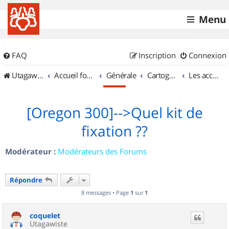
Menu
FAQ
Inscription
Connexion
UtagawaVTT (Randos VTT et VTTAE avec traces GPS)
Accueil forum
Générale
Cartographie et GPS
Les accessoires
[Oregon 300]-->Quel kit de
fixation ??
Modérateur :
Modérateurs des Forums
Répondre
8 messages • Page
1
sur
1
coquelet
Utagawiste