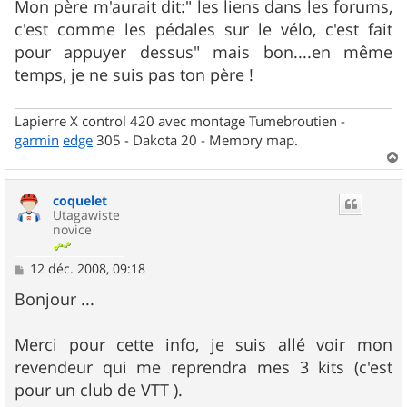
Mon père m'aurait dit:" les liens dans les forums,
c'est comme les pédales sur le vélo, c'est fait
pour appuyer dessus" mais bon....en même
temps, je ne suis pas ton père !
Lapierre X control 420 avec montage Tumebroutien -
garmin
edge
305 - Dakota 20 - Memory map.
a
u
coquelet
t
Utagawiste
novice
M
12 déc. 2008, 09:18
e
s
Bonjour ...
s
a
g
Merci pour cette info, je suis allé voir mon
e
revendeur qui me reprendra mes 3 kits (c'est
pour un club de VTT ).