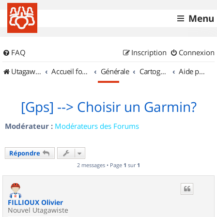
Menu
FAQ
Inscription
Connexion
UtagawaVTT (Randos VTT et VTTAE avec traces GPS)
Accueil forum
Générale
Cartographie et GPS
Aide pour l'achat d'un GPS
[Gps] --> Choisir un Garmin?
Modérateur :
Modérateurs des Forums
Répondre
2 messages • Page
1
sur
1
FILLIOUX Olivier
Nouvel Utagawiste