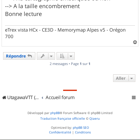
--> A la taille encombrement
Bonne lecture
eTrex vista HCx - CE3D - Memorymap Alpes v5 - Orégon
700
a
u
Répondre
t
2 messages • Page
1
sur
1
Aller
UtagawaVTT (Randos VTT et VTTAE avec traces GPS)
Accueil forum
Développé par
phpBB
® Forum Software © phpBB Limited
Traduction française officielle
©
Qiaeru
Optimized by:
phpBB SEO
Confidentialité
|
Conditions