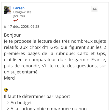
a
u
Larsen
t
Utagawiste
gourou
M
17 déc. 2008, 09:28
e
s
Bonjour,
s
Je te propose la lecture des très nombreux sujets
a
g
relatifs aux choix d'1 GPS qui figurent sur les 2
e
premières pages de la rubrique: Carto et Gps,
d'utiliser le comparateur du site garmin France,
puis de rebondir, s'il te reste des questions, sur
un sujet entamé
Merci
Il faut te déterminer par rapport
--> Au budget
--> A la cartographie embarquée ou non