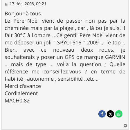
M
17 déc. 2008, 09:21
e
s
Bonjour à tous ,
s
Le Père Noèl vient de passer non pas par la
a
g
cheminèe mais par la plage , car , là ou je suis, il
e
fait 30°C à l'ombre ...Ce gentil Père Noèl vient de
me déposer un joli " SPYCI 516 " 2009 ... le top ..
Bien, avec ce nouveau deux roues, je
souhaiterais y poser un GPS de marque GARMIN
.. mais de type ... voilà la question ; Quelle
référence me conseillez-vous ? en terme de
fiabilité , autonomie , sensibilité ..etc ..
Merci d'avance
Cordialement
MACH0.82