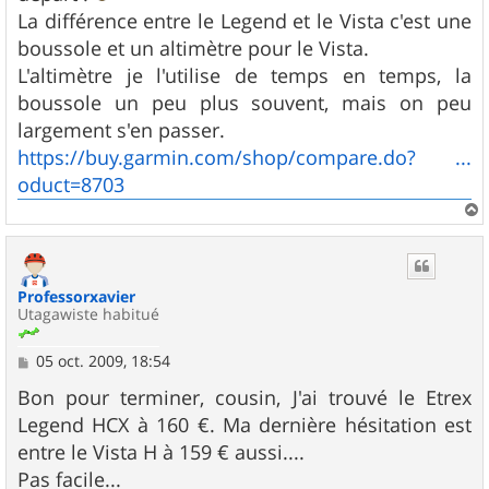
La différence entre le Legend et le Vista c'est une
boussole et un altimètre pour le Vista.
L'altimètre je l'utilise de temps en temps, la
boussole un peu plus souvent, mais on peu
largement s'en passer.
https://buy.garmin.com/shop/compare.do? ...
oduct=8703
a
u
t
Professorxavier
Utagawiste habitué
M
05 oct. 2009, 18:54
e
s
Bon pour terminer, cousin, J'ai trouvé le Etrex
s
Legend HCX à 160 €. Ma dernière hésitation est
a
g
entre le Vista H à 159 € aussi....
e
Pas facile...