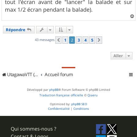
tout l'écran avant de "lancer" la balade et sur
max 1/2 écran pendant la balade).
a
u
Répondre
t
43 messages
1
2
3
4
5
Précédent
Suivant
Aller
UtagawaVTT (Randos VTT et VTTAE avec traces GPS)
Accueil forum
Développé par
phpBB
® Forum Software © phpBB Limited
Traduction française officielle
©
Qiaeru
Optimized by:
phpBB SEO
Confidentialité
|
Conditions
Qui sommes-nous ?
Contact & Logos