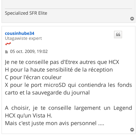
Specialized SFR Elite
a
u
cousinhube34
t
Utagawiste expert
M
05 oct. 2009, 19:02
e
s
Je ne te conseille pas d'Etrex autres que HCX
s
H pour la haute sensibilité de la réception
a
g
C pour l'écran couleur
e
X pour le port microSD qui contiendra les fonds
carto et la sauvegarde du journal
A choisir, je te conseille largement un Legend
HCX qu'un Vista H.
Mais c'est juste mon avis personnel ....
a