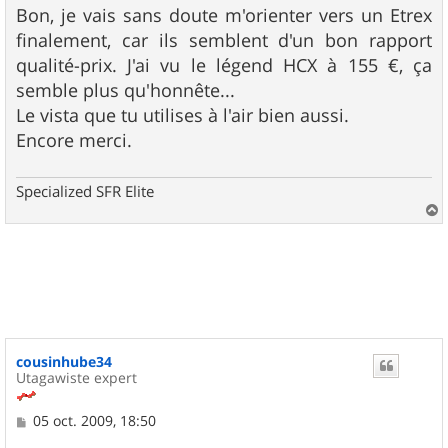
Bon, je vais sans doute m'orienter vers un Etrex
finalement, car ils semblent d'un bon rapport
qualité-prix. J'ai vu le légend HCX à 155 €, ça
semble plus qu'honnête...
Le vista que tu utilises à l'air bien aussi.
Encore merci.
Specialized SFR Elite
a
u
t
cousinhube34
Utagawiste expert
M
05 oct. 2009, 18:50
e