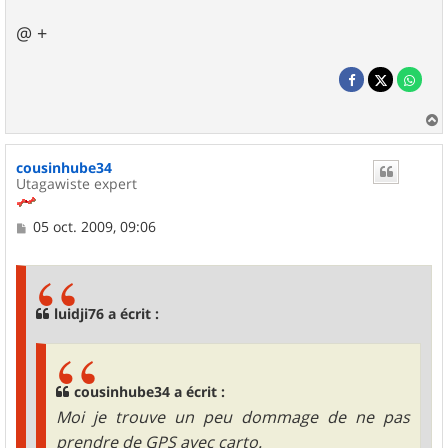
@ +
a
u
cousinhube34
t
Utagawiste expert
M
05 oct. 2009, 09:06
e
s
s
a
g
luidji76 a écrit :
e
cousinhube34 a écrit :
Moi je trouve un peu dommage de ne pas
prendre de GPS avec carto.