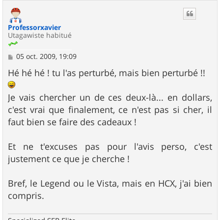
u
t
Professorxavier
Utagawiste habitué
M
05 oct. 2009, 19:09
e
s
Hé hé hé ! tu l'as perturbé, mais bien perturbé !!
s
a
g
Je vais chercher un de ces deux-là... en dollars,
e
c'est vrai que finalement, ce n'est pas si cher, il
faut bien se faire des cadeaux !
Et ne t'excuses pas pour l'avis perso, c'est
justement ce que je cherche !
Bref, le Legend ou le Vista, mais en HCX, j'ai bien
compris.