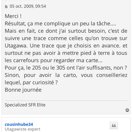
M
05 oct. 2009, 09:54
e
s
Merci !
s
Résultat, ça me complique un peu la tâche....
a
g
Mais en fait, ce dont j'ai surtout besoin, c'est de
e
suivre une trace comme celles qu'on trouve sur
Utagawa. Une trace que je choisis en avance. et
surtout ne pas avoir à mettre pied à terre à tous
les carrefours pour regarder ma carte...
Pour ça, le 205 ou le 305 ont l'air suffisants, non ?
Sinon, pour avoir la carto, vous conseilleriez
lequel, par curiosité ?
Bonne journée
Specialized SFR Elite
a
u
cousinhube34
t
Utagawiste expert