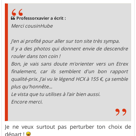
s
s
a
g
Professorxavier a écrit :
e
Merci cousinHube
J'en ai profité pour aller sur ton site très sympa.
Il y a des photos qui donnent envie de descendre
rouler dans ton coin !
Bon, je vais sans doute m'orienter vers un Etrex
finalement, car ils semblent d'un bon rapport
qualité-prix. J'ai vu le légend HCX à 155 €, ça semble
plus qu'honnête...
Le vista que tu utilises à l'air bien aussi.
Encore merci.
Je ne veux surtout pas perturber ton choix de
départ !