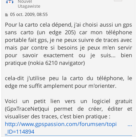
Nouvel
Utagawiste
M
05 oct. 2009, 08:55
e
s
Pour la carto cela dépend, j'ai choisi aussi un gps
s
sans carto (un edge 205) car mon téléphone
a
g
portable fait gps, je ne peux suivre de traces avec
e
mais par contre si besoins je peux m'en servir
pour savoir exactement ou je suis... bien
pratique (nokia 6210 navigator)
cela-dit j'utilise peu la carto du téléphone, le
edge me suffit amplement pour m'orienter.
Voici un petit lien vers un logiciel gratuit
(GpxTraceNet)qui permet de créer, éditer et
visualiser des traces, c'est bien pratique :
http://www.gpspassion.com/forumsen/topi ...
_ID=114894