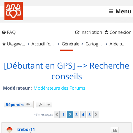
Menu
FAQ
Inscription
Connexion
UtagawaVTT (Randos VTT et VTTAE avec traces GPS)
Accueil forum
Générale
Cartographie et GPS
Aide pour l'achat d'un GPS
[Débutant en GPS] --> Recherche
conseils
Modérateur :
Modérateurs des Forums
Répondre
43 messages
1
2
3
4
5
Précédent
Suivant
trebor11