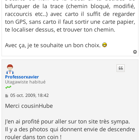
bifurquer de la trace (chemin bloqué, modifié,
raccourcis etc..) avec carto il suffit de regarder
ton GPS, sans carto il faut sortir une carte papier,
te localiser dessus, et trouver ton chemin.
Avec ça, je te souhaite un bon choix.
a
u
t
Professorxavier
Utagawiste habitué
M
05 oct. 2009, 18:42
e
s
Merci cousinHube
s
a
g
J'en ai profité pour aller sur ton site très sympa.
e
Il y a des photos qui donnent envie de descendre
rouler dans ton coin !