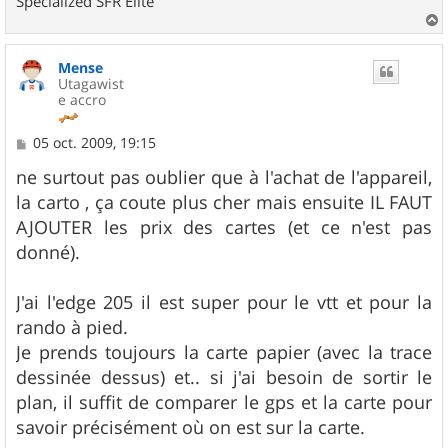
Specialized SFR Elite
a
u
Mense
t
Utagawist
e accro
M
05 oct. 2009, 19:15
e
s
ne surtout pas oublier que à l'achat de l'appareil,
s
la carto , ça coute plus cher mais ensuite IL FAUT
a
g
AJOUTER les prix des cartes (et ce n'est pas
e
donné).
J'ai l'edge 205 il est super pour le vtt et pour la
rando à pied.
Je prends toujours la carte papier (avec la trace
dessinée dessus) et.. si j'ai besoin de sortir le
plan, il suffit de comparer le gps et la carte pour
savoir précisément où on est sur la carte.