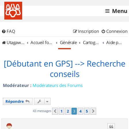
Menu
FAQ
Inscription
Connexion
UtagawaVTT (Randos VTT et VTTAE avec traces GPS)
Accueil forum
Générale
Cartographie et GPS
Aide pour l'achat d'un GPS
[Débutant en GPS] --> Recherche
conseils
Modérateur :
Modérateurs des Forums
Répondre
43 messages
1
2
3
4
5
Précédent
Suivant