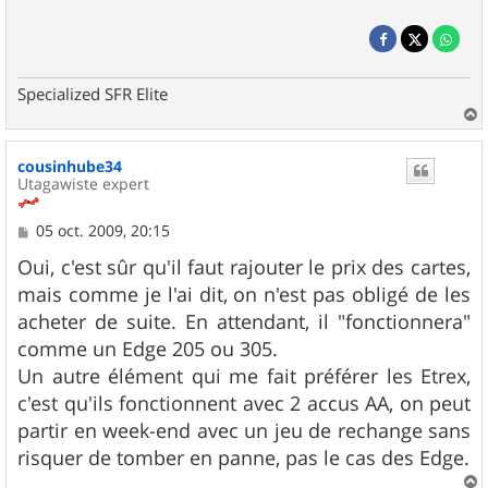
Specialized SFR Elite
a
u
cousinhube34
t
Utagawiste expert
M
05 oct. 2009, 20:15
e
s
Oui, c'est sûr qu'il faut rajouter le prix des cartes,
s
mais comme je l'ai dit, on n'est pas obligé de les
a
g
acheter de suite. En attendant, il "fonctionnera"
e
comme un Edge 205 ou 305.
Un autre élément qui me fait préférer les Etrex,
c'est qu'ils fonctionnent avec 2 accus AA, on peut
partir en week-end avec un jeu de rechange sans
risquer de tomber en panne, pas le cas des Edge.