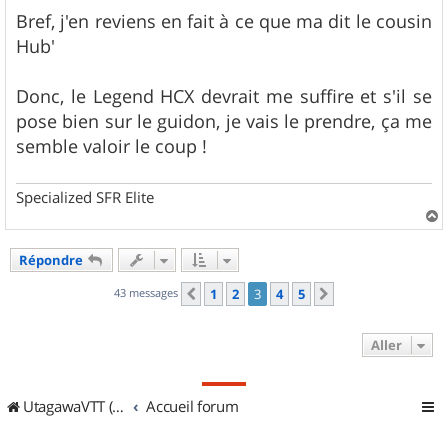
e
s
Bref, j'en reviens en fait à ce que ma dit le cousin
s
Hub'
a
g
e
Donc, le Legend HCX devrait me suffire et s'il se
pose bien sur le guidon, je vais le prendre, ça me
semble valoir le coup !
Specialized SFR Elite
a
u
Répondre
t
43 messages
1
2
3
4
5
Précédent
Suivant
Aller
UtagawaVTT (Randos VTT et VTTAE avec traces GPS)
Accueil forum