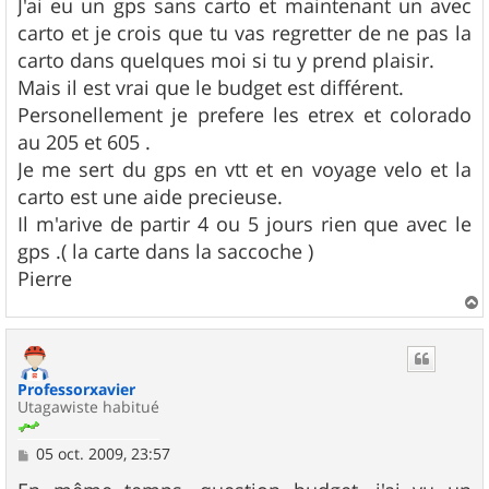
J'ai eu un gps sans carto et maintenant un avec
carto et je crois que tu vas regretter de ne pas la
carto dans quelques moi si tu y prend plaisir.
Mais il est vrai que le budget est différent.
Personellement je prefere les etrex et colorado
au 205 et 605 .
Je me sert du gps en vtt et en voyage velo et la
carto est une aide precieuse.
Il m'arive de partir 4 ou 5 jours rien que avec le
gps .( la carte dans la saccoche )
Pierre
a
u
t
Professorxavier
Utagawiste habitué
M
05 oct. 2009, 23:57
e
s