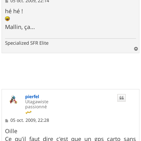
M
05 oct. 2009, 22:14
e
s
hé hé !
s
a
g
Mallin, ça...
e
Specialized SFR Elite
a
u
t
pierfel
Utagawiste
passionné
M
05 oct. 2009, 22:28
e
s
Oille
s
Ce qu'il faut dire c'est que un gps carto sans
a