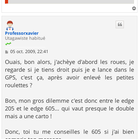
a
u
t
Professorxavier
Utagawiste habitué
M
05 oct. 2009, 22:41
e
s
Ouais, bon alors, j'achèye d'abord les roues, je
s
regarde si je tiens droit puis je e lance dans le
a
g
GPS, c'est ça, après avoir enlevé les petites
e
roulettes ?
Bon, mon gros dilemme c'est donc entre le edge
205 et le edge 605... qui vaut presque le double
mais a une carto !
Donc, toi tu me conseilles le 605 si j'ai bien