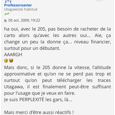
Professorxavier
Utagawiste habitué
M
05 oct. 2009, 19:22
e
s
ha oui, avec le 205, pas besoin de racheter de la
s
carto alors qu'avec les autres oui... Aïe, ça
a
g
change un peu la donne ça... niveau financier,
e
surtout pour un débutant.
AAARGH
Mais donc, si le 205 donne la vitesse, l'altitude
approximative et qu'on ne se perd pas trop et
surtout qu'on peut télécharger les traces
Utagawa, il est finalement peut-être suffisant
pour l'usage que je veux en faire.
Je suis PERPLEXITÉ les gars, là...
Mais merci d'être aussi réactifs !