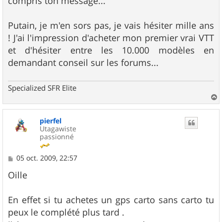
compris ton message...
Putain, je m'en sors pas, je vais hésiter mille ans
! J'ai l'impression d'acheter mon premier vrai VTT
et d'hésiter entre les 10.000 modèles en
demandant conseil sur les forums...
Specialized SFR Elite
a
u
pierfel
t
Utagawiste
passionné
M
05 oct. 2009, 22:57
e
s
Oille
s
a
g
En effet si tu achetes un gps carto sans carto tu
e
peux le complété plus tard .