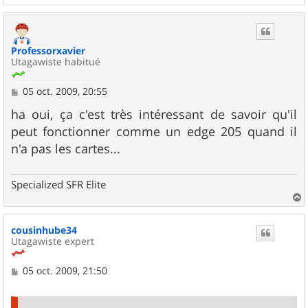
a
u
t
Professorxavier
Utagawiste habitué
M
05 oct. 2009, 20:55
e
s
ha oui, ça c'est très intéressant de savoir qu'il
s
peut fonctionner comme un edge 205 quand il
a
g
n'a pas les cartes...
e
Specialized SFR Elite
a
u
cousinhube34
t
Utagawiste expert
M
05 oct. 2009, 21:50
e
s
s