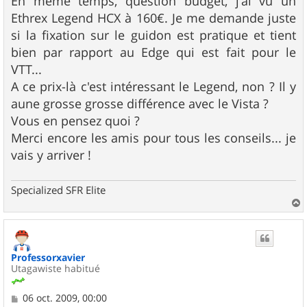
En même temps, question budget, j'ai vu un
s
Ethrex Legend HCX à 160€. Je me demande juste
a
g
si la fixation sur le guidon est pratique et tient
e
bien par rapport au Edge qui est fait pour le
VTT...
A ce prix-là c'est intéressant le Legend, non ? Il y
aune grosse grosse différence avec le Vista ?
Vous en pensez quoi ?
Merci encore les amis pour tous les conseils... je
vais y arriver !
Specialized SFR Elite
a
u
t
Professorxavier
Utagawiste habitué
M
06 oct. 2009, 00:00