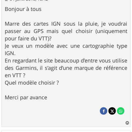
e
s
Bonjour à tous
s
a
g
Marre des cartes IGN sous la pluie, je voudrai
e
passer au GPS mais quel choisir (uniquement
pour faire du VTT)?
Je veux un modèle avec une cartographie type
IGN.
En regardant le site beaucoup d’entre vous utilise
des Garmins, il s’agit d’une marque de référence
en VTT ?
Quel modèle choisir ?
Merci par avance
a