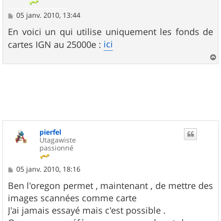
M
05 janv. 2010, 13:44
e
s
En voici un qui utilise uniquement les fonds de
s
ici
cartes IGN au 25000e :
a
g
e
a
u
t
pierfel
Utagawiste
passionné
M
05 janv. 2010, 18:16
e
s
Ben l'oregon permet , maintenant , de mettre des
s
images scannées comme carte
a
g
J'ai jamais essayé mais c'est possible .
e