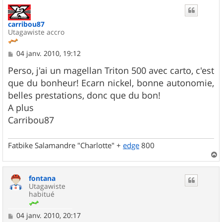
u
t
carribou87
Utagawiste accro
M
04 janv. 2010, 19:12
e
s
Perso, j'ai un magellan Triton 500 avec carto, c'est
s
que du bonheur! Ecarn nickel, bonne autonomie,
a
g
belles prestations, donc que du bon!
e
A plus
Carribou87
Fatbike Salamandre "Charlotte" +
edge
800
a
u
fontana
t
Utagawiste
habitué
M
04 janv. 2010, 20:17