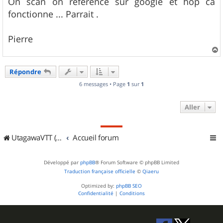
On scan on référence sur google et hop ca
fonctionne ... Parrait .
Pierre
a
u
Répondre
t
6 messages • Page
1
sur
1
Aller
UtagawaVTT (Randos VTT et VTTAE avec traces GPS)
Accueil forum
Développé par
phpBB
® Forum Software © phpBB Limited
Traduction française officielle
©
Qiaeru
Optimized by:
phpBB SEO
Confidentialité
|
Conditions