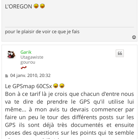
e
s
L'OREGON
s
a
g
e
pour le plaisir de voir ce que je fais
a
u
Garik
t
Utagawiste
gourou
M
04 janv. 2010, 20:32
e
s
Le GPSmap 60CSx
s
Bon à ce tarif là je crois que chacun d'entre nous
a
g
va te dire de prendre le GPS qu'il utilise lui
e
même... à mon avis tu devrais commencer par
faire un peu le tour des différents posts sur les
GPS ils sont déjà très documentés et ensuite
poses des questions sur les points qui te semble