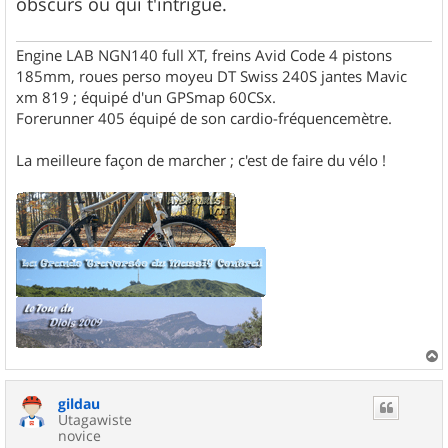
obscurs ou qui t'intrigue.
Engine LAB NGN140 full XT, freins Avid Code 4 pistons
185mm, roues perso moyeu DT Swiss 240S jantes Mavic
xm 819 ; équipé d'un GPSmap 60CSx.
Forerunner 405 équipé de son cardio-fréquencemètre.
La meilleure façon de marcher ; c'est de faire du vélo !
a
u
gildau
t
Utagawiste
novice