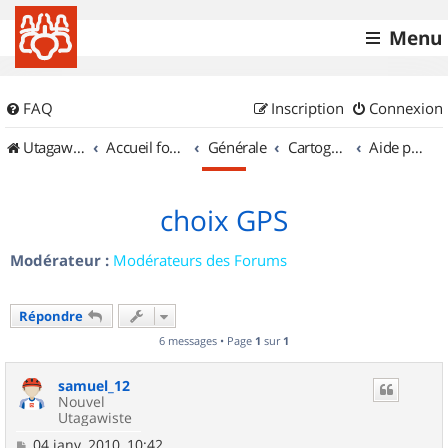
Menu
FAQ
Inscription
Connexion
UtagawaVTT (Randos VTT et VTTAE avec traces GPS)
Accueil forum
Générale
Cartographie et GPS
Aide pour l'achat d'un GPS
choix GPS
Modérateur :
Modérateurs des Forums
Répondre
6 messages • Page
1
sur
1
samuel_12
Nouvel
Utagawiste
M
04 janv. 2010, 10:42