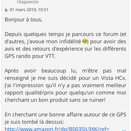
Utagawiste
M
01 mars 2010, 10:51
e
s
Bonjour à tous,
s
a
g
Depuis quelques temps je parcours ce forum (et
e
d'autres, j'avoue mon infidélité
) pour avoir des
avis et des retours d'expérience sur les différents
GPS rando pour VTT.
Après avoir beaucoup lu, m'être pas mal
renseigné je me suis décidé pour un Vista HCx.
J'ai l'impression qu'il n'y a pas vraiment meilleur
rapport qualité/prix pour quelqu'un comme moi
cherchant un bon produit sans se ruiner!
En cherchant une bonne affaire autour de ce GPS
je suis tombé là dessus:
http://www.amazon.fr/dp/B0035JL9XK/ref= ...