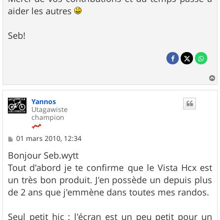
aider les autres
Seb!
a
u
Yannos
t
Utagawiste
champion
M
01 mars 2010, 12:34
e
s
Bonjour Seb.wytt
s
Tout d'abord je te confirme que le Vista Hcx est
a
g
un très bon produit. J'en possède un depuis plus
e
de 2 ans que j'emmène dans toutes mes randos.
Seul petit hic : l'écran est un peu petit pour un