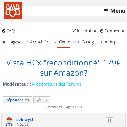
Menu
FAQ
Inscription
Connexion
UtagawaVTT (Randos VTT et VTTAE avec traces GPS)
Accueil forum
Générale
Cartographie et GPS
Aide pour l'achat d'un GPS
Vista HCx "reconditionné" 179€
sur Amazon?
Modérateur :
Modérateurs des Forums
Répondre
4 messages • Page
1
sur
1
seb.wytt
Nouvel