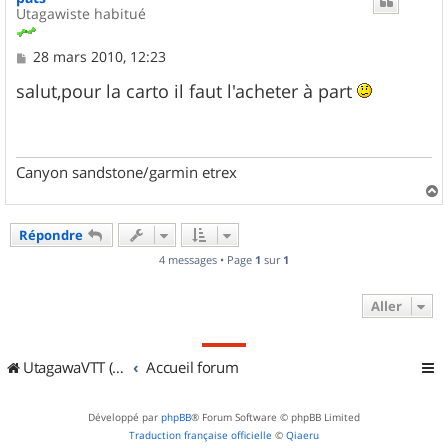
Utagawiste habitué
M
28 mars 2010, 12:23
e
s
salut,pour la carto il faut l'acheter à part
s
a
g
e
Canyon sandstone/garmin etrex
a
u
Répondre
t
4 messages • Page
1
sur
1
Aller
UtagawaVTT (Randos VTT et VTTAE avec traces GPS)
Accueil forum
Développé par
phpBB
® Forum Software © phpBB Limited
Traduction française officielle
©
Qiaeru