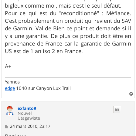
bigleux comme moi, mais c'est le seul défaut.
Pour ce qui est du "reconditionné" : Méfiance.
C'est probablement un produit qui revient du SAV
de Garmin. Valide Bien ce point et demande si il
y a une garantie. De plus ce produit doit être en
provenance de France car la garantie de Garmin
US est de 1 an iso 2 en France.
A+
Yannos
edge
1040 sur Canyon Lux Trail
a
u
exfanto9
t
Nouvel
Utagawiste
M
24 mars 2010, 23:17
e
s