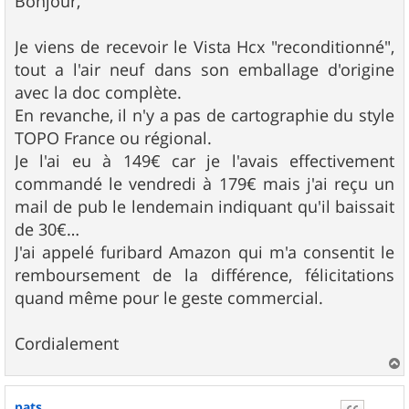
Bonjour,
s
a
g
Je viens de recevoir le Vista Hcx "reconditionné",
e
tout a l'air neuf dans son emballage d'origine
avec la doc complète.
En revanche, il n'y a pas de cartographie du style
TOPO France ou régional.
Je l'ai eu à 149€ car je l'avais effectivement
commandé le vendredi à 179€ mais j'ai reçu un
mail de pub le lendemain indiquant qu'il baissait
de 30€…
J'ai appelé furibard Amazon qui m'a consentit le
remboursement de la différence, félicitations
quand même pour le geste commercial.
Cordialement
a
u
pats
t