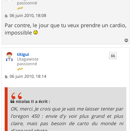
passionné
M
06 juin 2010, 18:08
e
s
Par contre, le jour que tu veux prendre un cardio,
s
impossible
a
g
e
a
u
titigui
t
Utagawiste
passionné
M
06 juin 2010, 18:14
e
s
s
a
g
nicolas II a écrit :
e
OK, merci. Je crois que je vais me laisser tenter par
l'oregon 450 : envie d'y voir plus grand et plus
claire, mais pas besoin de carto du monde ni
d'appareil photo.