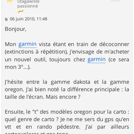
Utagawiste
passionné
M
06 juin 2010, 11:48
e
s
Bonjour,
s
a
g
garmin
Mon
vista étant en train de décoconner
e
(extinctions à répétition), j'envisage de m'acheter
garmin
un nouvel outil, toujours chez
(ce sera
mon 3°...).
J'hésite entre la gamme dakota et la gamme
oregon. J'ai bien noté la différence principale : la
taille de l'écran. Mais encore ?
Ensuite, le "t" des modèles oregon pour la carto :
quel genre de carto ? Je ne me sers du gps qu'en
vtt et en rando pédestre. J'ai par ailleurs