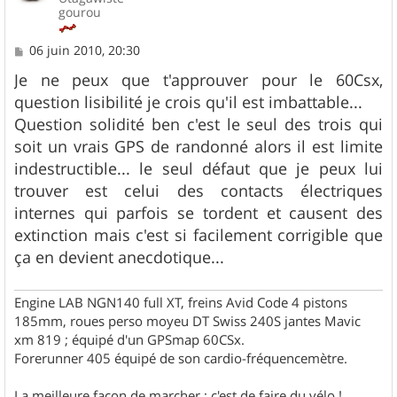
gourou
M
06 juin 2010, 20:30
e
s
Je ne peux que t'approuver pour le 60Csx,
s
question lisibilité je crois qu'il est imbattable...
a
g
Question solidité ben c'est le seul des trois qui
e
soit un vrais GPS de randonné alors il est limite
indestructible... le seul défaut que je peux lui
trouver est celui des contacts électriques
internes qui parfois se tordent et causent des
extinction mais c'est si facilement corrigible que
ça en devient anecdotique...
Engine LAB NGN140 full XT, freins Avid Code 4 pistons
185mm, roues perso moyeu DT Swiss 240S jantes Mavic
xm 819 ; équipé d'un GPSmap 60CSx.
Forerunner 405 équipé de son cardio-fréquencemètre.
La meilleure façon de marcher ; c'est de faire du vélo !