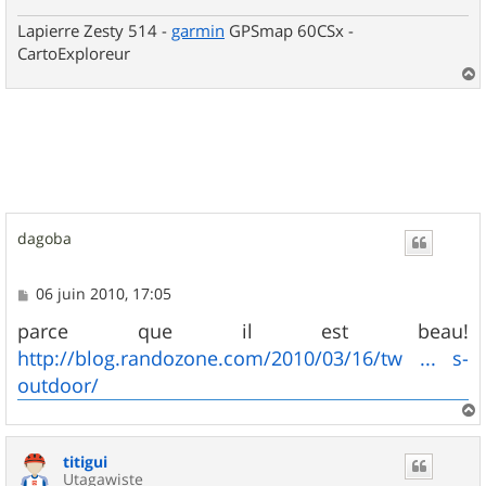
e
Lapierre Zesty 514 -
garmin
GPSmap 60CSx -
CartoExploreur
a
u
t
dagoba
M
06 juin 2010, 17:05
e
s
parce que il est beau!
s
http://blog.randozone.com/2010/03/16/tw ... s-
a
g
outdoor/
e
a
u
titigui
t
Utagawiste