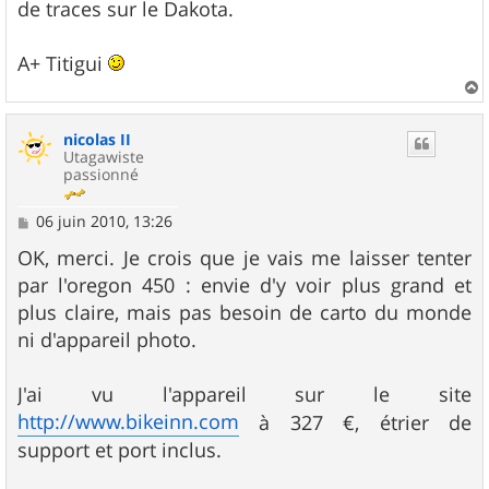
de traces sur le Dakota.
A+ Titigui
a
u
nicolas II
t
Utagawiste
passionné
M
06 juin 2010, 13:26
e
s
OK, merci. Je crois que je vais me laisser tenter
s
par l'oregon 450 : envie d'y voir plus grand et
a
g
plus claire, mais pas besoin de carto du monde
e
ni d'appareil photo.
J'ai vu l'appareil sur le site
http://www.bikeinn.com
à 327 €, étrier de
support et port inclus.