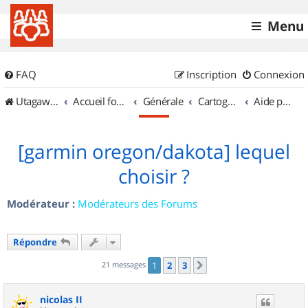
Menu
FAQ
Inscription
Connexion
UtagawaVTT (Randos VTT et VTTAE avec traces GPS)
Accueil forum
Générale
Cartographie et GPS
Aide pour l'achat d'un GPS
[garmin oregon/dakota] lequel
choisir ?
Modérateur :
Modérateurs des Forums
Répondre
21 messages
1
2
3
Suivant
nicolas II