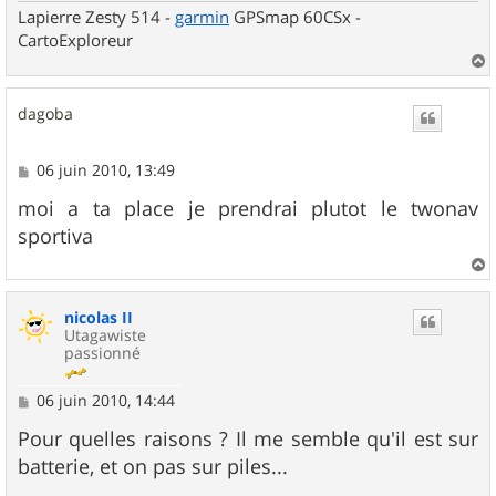
Lapierre Zesty 514 -
garmin
GPSmap 60CSx -
CartoExploreur
a
u
dagoba
t
M
06 juin 2010, 13:49
e
s
moi a ta place je prendrai plutot le twonav
s
sportiva
a
g
e
a
u
nicolas II
t
Utagawiste
passionné
M
06 juin 2010, 14:44
e
s
Pour quelles raisons ? Il me semble qu'il est sur
s
batterie, et on pas sur piles...
a
g