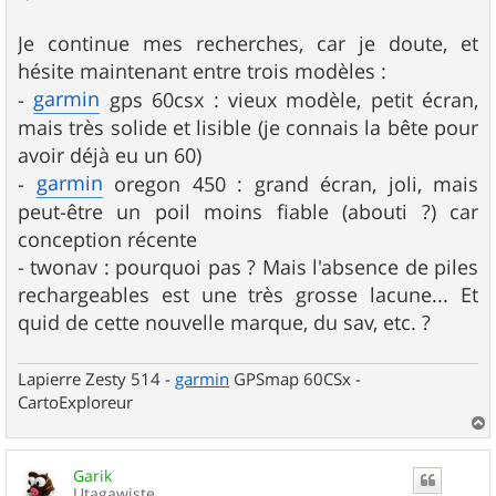
Je continue mes recherches, car je doute, et
hésite maintenant entre trois modèles :
garmin
-
gps 60csx : vieux modèle, petit écran,
mais très solide et lisible (je connais la bête pour
avoir déjà eu un 60)
garmin
-
oregon 450 : grand écran, joli, mais
peut-être un poil moins fiable (abouti ?) car
conception récente
- twonav : pourquoi pas ? Mais l'absence de piles
rechargeables est une très grosse lacune... Et
quid de cette nouvelle marque, du sav, etc. ?
Lapierre Zesty 514 -
garmin
GPSmap 60CSx -
CartoExploreur
a
u
Garik
t
Utagawiste