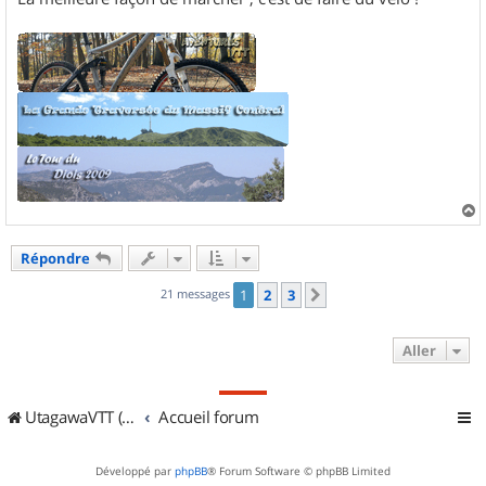
a
u
Répondre
t
21 messages
1
2
3
Suivant
Aller
UtagawaVTT (Randos VTT et VTTAE avec traces GPS)
Accueil forum
Développé par
phpBB
® Forum Software © phpBB Limited