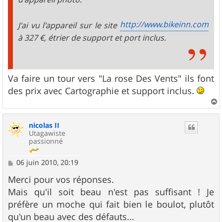
http://www.bikeinn.com
J'ai vu l'appareil sur le site
à 327 €, étrier de support et port inclus.
Va faire un tour vers "La rose Des Vents" ils font
des prix avec Cartographie et support inclus.
a
u
nicolas II
t
Utagawiste
passionné
M
06 juin 2010, 20:19
e
s
Merci pour vos réponses.
s
Mais qu'il soit beau n'est pas suffisant ! Je
a
g
préfère un moche qui fait bien le boulot, plutôt
e
qu'un beau avec des défauts...