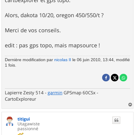
cartoexplorer et gps topo.
Alors, dakota 10/20, oregon 450/550/t ?
Merci de vos conseils.
edit : pas gps topo, mais mapsource !
Dernière modification par
nicolas II
le 06 juin 2010, 13:44, modifié
1 fois.
Lapierre Zesty 514 -
garmin
GPSmap 60CSx -
CartoExploreur
a
u
titigui
t
Utagawiste
passionné