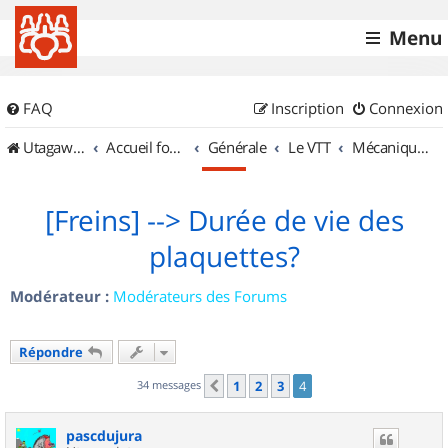
Menu
FAQ
Inscription
Connexion
UtagawaVTT (Randos VTT et VTTAE avec traces GPS)
Accueil forum
Générale
Le VTT
Mécanique et Entretiens
[Freins] --> Durée de vie des
plaquettes?
Modérateur :
Modérateurs des Forums
Répondre
34 messages
1
2
3
4
Précédent
pascdujura