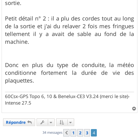
sortie.
Petit détail n° 2 : il a plu des cordes tout au long
de la sortie et j'ai du relaver 2 fois mes fringues
tellement il y a avait de sable au fond de la
machine.
Donc en plus du type de conduite, la météo
conditionne fortement la durée de vie des
plaquettes.
60Csx-GPS Topo 6, 10 & Benelux-CE3 V3.24 (merci le site)-
Intense 27.5
a
u
Répondre
t
34 messages
1
2
3
4
Précédent