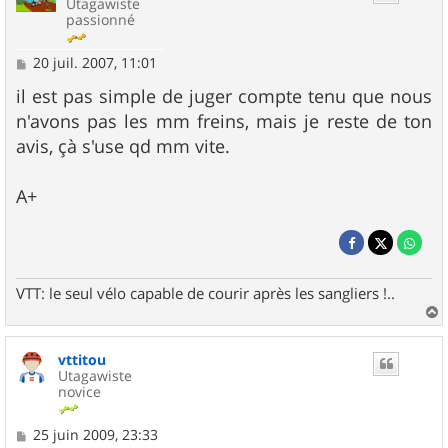
Utagawiste
passionné
M
20 juil. 2007, 11:01
e
s
il est pas simple de juger compte tenu que nous
s
n'avons pas les mm freins, mais je reste de ton
a
g
avis, çà s'use qd mm vite.
e
A+
VTT: le seul vélo capable de courir après les sangliers !..
a
u
vttitou
t
Utagawiste
novice
M
25 juin 2009, 23:33