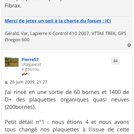
Fibrax.
Merci de jeter un oeil à la charte du forum : ICI
Gérald, Var, Lapierre X-Control 410 2007, VTTAE TREK, GPS
Oregon 600
a
u
Pierre57
t
Utagawist
e gourou
M
26 juin 2009, 21:27
e
s
J'ai rincé en une sortie de 60 bornes et 1400 de
s
D+ des plaquettes organiques quasi neuves
a
g
(200bornes).
e
Petit détail n°1 : nous étions 4 et nous avons
tous changé nos plaquettes à l'issue de cette