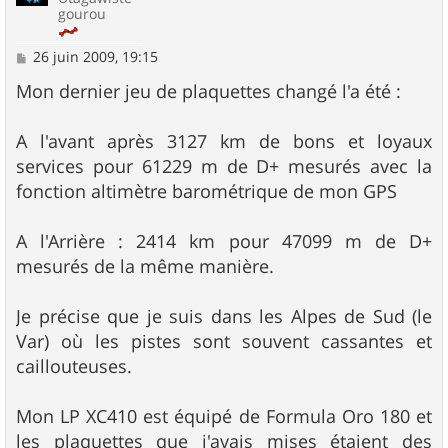
gourou
M
26 juin 2009, 19:15
e
s
Mon dernier jeu de plaquettes changé l'a été :
s
a
g
A l'avant après 3127 km de bons et loyaux
e
services pour 61229 m de D+ mesurés avec la
fonction altimètre barométrique de mon GPS
A l'Arrière : 2414 km pour 47099 m de D+
mesurés de la même manière.
Je précise que je suis dans les Alpes de Sud (le
Var) où les pistes sont souvent cassantes et
caillouteuses.
Mon LP XC410 est équipé de Formula Oro 180 et
les plaquettes que j'avais mises étaient des