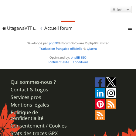
Aller
UtagawaVTT (Randos VTT et VTTAE avec traces GPS)
Accueil forum
Développé par
phpBB
® Forum Software © phpBB Limited
Traduction française officielle
©
Qiaeru
Optimized by:
phpBB SEO
Confidentialité
|
Conditions
Qui sommes-nous ?
Contact & Logos
Services pros
Mentions légales
Politique de
confidentialité
Consentement / Cookies
Stats des traces GPX