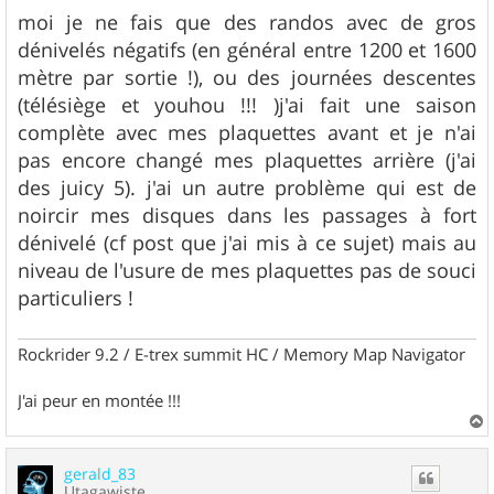
e
s
moi je ne fais que des randos avec de gros
s
dénivelés négatifs (en général entre 1200 et 1600
a
g
mètre par sortie !), ou des journées descentes
e
(télésiège et youhou !!! )j'ai fait une saison
complète avec mes plaquettes avant et je n'ai
pas encore changé mes plaquettes arrière (j'ai
des juicy 5). j'ai un autre problème qui est de
noircir mes disques dans les passages à fort
dénivelé (cf post que j'ai mis à ce sujet) mais au
niveau de l'usure de mes plaquettes pas de souci
particuliers !
Rockrider 9.2 / E-trex summit HC / Memory Map Navigator
J'ai peur en montée !!!
a
u
gerald_83
t
Utagawiste