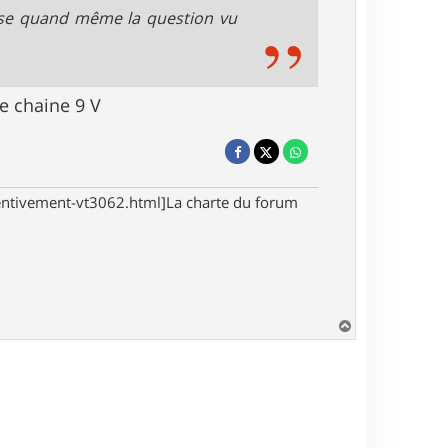
pose quand même la question vu
ne chaine 9 V
tentivement-vt3062.html]La charte du forum
H
a
u
t