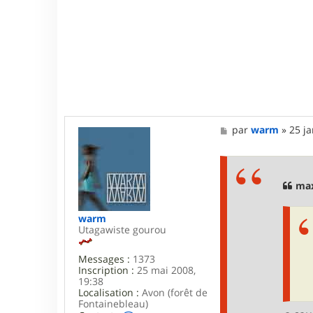
M
par
warm
»
25 ja
e
s
s
a
g
max
e
warm
Utagawiste gourou
Messages :
1373
Inscription :
25 mai 2008,
19:38
Localisation :
Avon (forêt de
Fontainebleau)