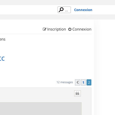
Connexion
Inscription
Connexion
ens
tc
12 messages
1
2
Précédent