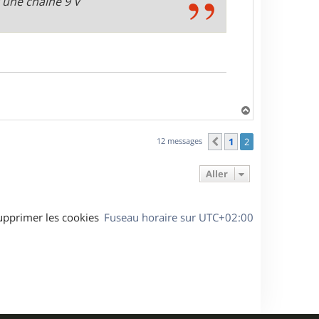
r une chaine 9 V
H
a
u
12 messages
1
2
Précédent
t
Aller
upprimer les cookies
Fuseau horaire sur
UTC+02:00