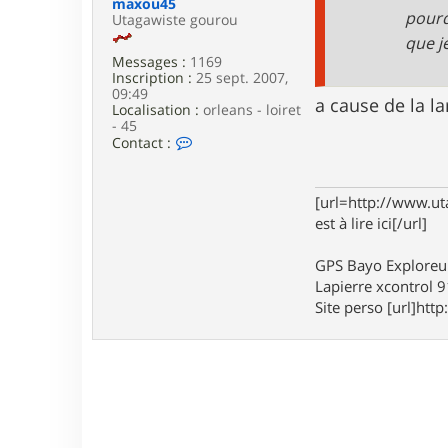
maxou45
e
pourq
Utagawiste gourou
que j
Messages :
1169
Inscription :
25 sept. 2007,
09:49
a cause de la l
Localisation :
orleans - loiret
- 45
C
Contact :
o
n
t
[url=http://www.ut
a
c
est à lire ici[/url]
t
e
GPS Bayo Exploreu
r
m
Lapierre xcontrol 
a
Site perso [url]http:
x
o
u
4
5