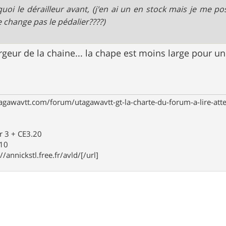
uoi le dérailleur avant, (j'en ai un en stock mais je me 
e change pas le pédalier????)
argeur de la chaine... la chape est moins large pour u
agawavtt.com/forum/utagawavtt-gt-la-charte-du-forum-a-lire-at
r 3 + CE3.20
910
//annickstl.free.fr/avld/[/url]