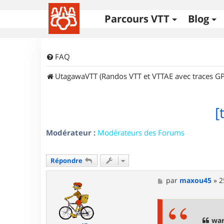
Parcours VTT
Blog
FAQ
UtagawaVTT (Randos VTT et VTTAE avec traces GP
[
Modérateur :
Modérateurs des Forums
Répondre
M
par
maxou45
»
2
e
s
s
a
g
war