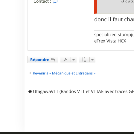
a cau
C
Contact :
o
n
t
donc il faut cha
a
c
t
e
specialized stumpj
r
eTrex Vista HCX
w
a
r
m
Répondre
Revenir à « Mécanique et Entretiens »
UtagawaVTT (Randos VTT et VTTAE avec traces GP