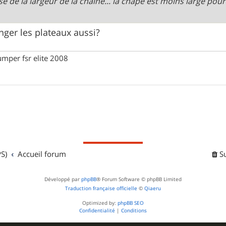
se de la largeur de la chaine... la chape est moins large pou
nger les plateaux aussi?
umper fsr elite 2008
S)
Accueil forum
S
Développé par
phpBB
® Forum Software © phpBB Limited
Traduction française officielle
©
Qiaeru
Optimized by:
phpBB SEO
Confidentialité
|
Conditions