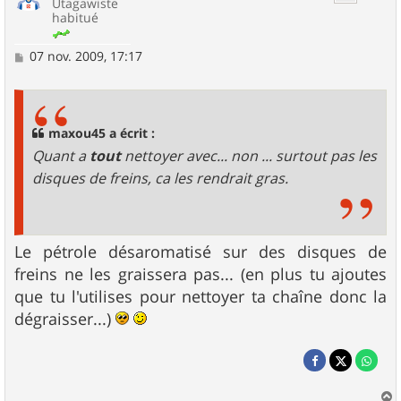
Utagawiste
habitué
M
07 nov. 2009, 17:17
e
s
s
a
g
maxou45 a écrit :
e
Quant a
tout
nettoyer avec... non ... surtout pas les
disques de freins, ca les rendrait gras.
Le pétrole désaromatisé sur des disques de
freins ne les graissera pas... (en plus tu ajoutes
que tu l'utilises pour nettoyer ta chaîne donc la
dégraisser...)