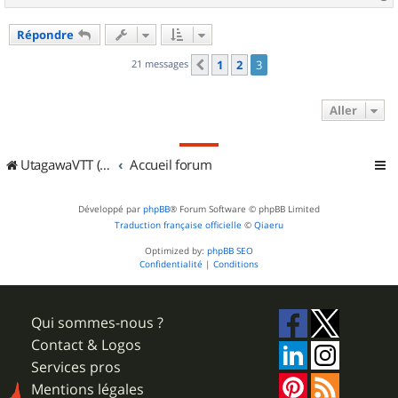
a
u
Répondre
t
21 messages
1
2
3
Précédent
Aller
UtagawaVTT (Randos VTT et VTTAE avec traces GPS)
Accueil forum
Développé par
phpBB
® Forum Software © phpBB Limited
Traduction française officielle
©
Qiaeru
Optimized by:
phpBB SEO
Confidentialité
|
Conditions
Qui sommes-nous ?
Contact & Logos
Services pros
Mentions légales