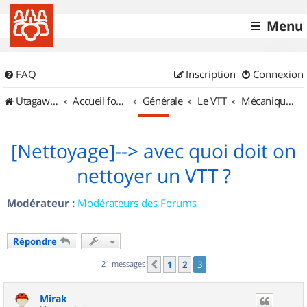
Menu
FAQ
Inscription
Connexion
UtagawaVTT (Randos VTT et VTTAE avec traces GPS)
Accueil forum
Générale
Le VTT
Mécanique et Entretiens
[Nettoyage]--> avec quoi doit on
nettoyer un VTT ?
Modérateur :
Modérateurs des Forums
Répondre
21 messages
1
2
3
Précédent
Mirak