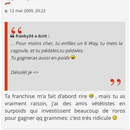
M
12 mai 2009, 20:22
e
s
s
a
g
franky34 a écrit :
e
... Pour moins cher, tu enfiles un K Way, tu mets la
cagoule, et tu pédales,tu pédales.
Tu gagneras aussi en poids
Désolé! je =>
Ta franchise m'a fait d'abord rire
, mais tu as
vraiment raison, j'ai des amis vététistes en
surpoids qui investissent beaucoup de roros
pour gagner qq grammes: c'est très ridicule