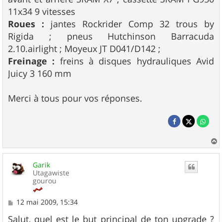
11x34 9 vitesses
Roues :
jantes Rockrider Comp 32 trous by
Rigida ; pneus Hutchinson Barracuda
2.10.airlight ; Moyeux JT D041/D142 ;
Freinage :
freins à disques hydrauliques Avid
Juicy 3 160 mm
Merci à tous pour vos réponses.
a
u
Garik
t
Utagawiste
gourou
M
12 mai 2009, 15:34
e
s
Salut, quel est le but principal de ton upgrade ?