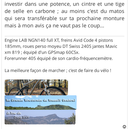
s
investir dans une potence, un cintre et une tige
a
g
de selle en carbone ; au moins c'est du matos
e
qui sera transférable sur ta prochaine monture
mais à mon avis ça ne vaut pas le coup...
Engine LAB NGN140 full XT, freins Avid Code 4 pistons
185mm, roues perso moyeu DT Swiss 240S jantes Mavic
xm 819 ; équipé d'un GPSmap 60CSx.
Forerunner 405 équipé de son cardio-fréquencemètre.
La meilleure façon de marcher ; c'est de faire du vélo !