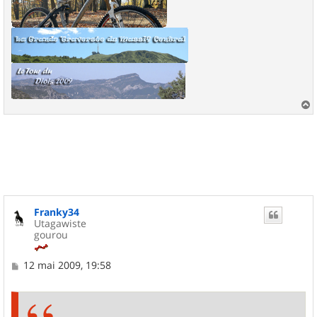
a
u
t
Franky34
Utagawiste
gourou
M
12 mai 2009, 19:58
e
s
s
a