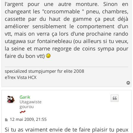
l'argent pour une autre monture. Sinon en
changeant les "consommable " pneu, chambres,
cassette par du haut de gamme ça peut déjà
améliorer sensiblement le comportement d'un
vtt, mais on verra ça lors d'une prochaine rando
utagawa sur fontainebleau (ou ailleurs si tu veux,
la seine et marne regorge de coins sympa pour
faire du bon vtt)
specialized stumpjumper fsr elite 2008
eTrex Vista HCX
a
u
Garik
t
Utagawiste
gourou
M
12 mai 2009, 21:55
e
s
Si tu as vraiment envie de te faire plaisir tu peux