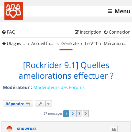
Menu
FAQ
Inscription
Connexion
UtagawaVTT (Randos VTT et VTTAE avec traces GPS)
Accueil forum
Générale
Le VTT
Mécanique et Entretiens
[Rockrider 9.1] Quelles
ameliorations effectuer ?
Modérateur :
Modérateurs des Forums
Répondre
27 messages
1
2
3
Suivant
snowross