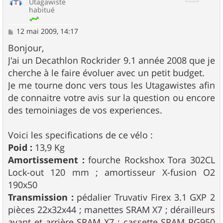
Utagawiste
habitué
M
12 mai 2009, 14:17
e
s
Bonjour,
s
J'ai un Decathlon Rockrider 9.1 année 2008 que je
a
g
cherche à le faire évoluer avec un petit budget.
e
Je me tourne donc vers tous les Utagawistes afin
de connaitre votre avis sur la question ou encore
des temoiniages de vos experiences.
Voici les specifications de ce vélo :
Poid :
13,9 Kg
Amortissement :
fourche Rockshox Tora 302CL
Lock-out 120 mm ; amortisseur X-fusion O2
190x50
Transmission :
pédalier Truvativ Firex 3.1 GXP 2
pièces 22x32x44 ; manettes SRAM X7 ; dérailleurs
avant et arrière SRAM X7 ; cassette SRAM PG950