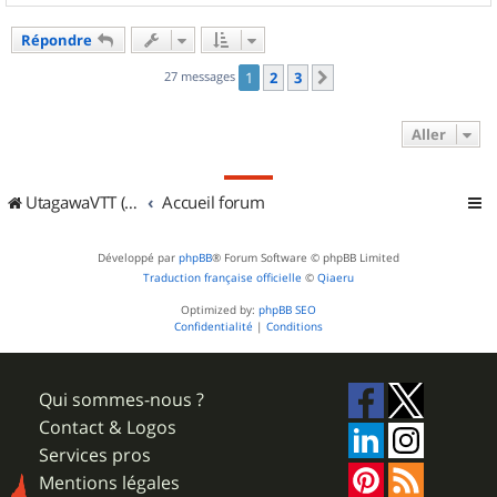
a
u
Répondre
t
27 messages
1
2
3
Suivant
Aller
UtagawaVTT (Randos VTT et VTTAE avec traces GPS)
Accueil forum
Développé par
phpBB
® Forum Software © phpBB Limited
Traduction française officielle
©
Qiaeru
Optimized by:
phpBB SEO
Confidentialité
|
Conditions
Qui sommes-nous ?
Contact & Logos
Services pros
Mentions légales