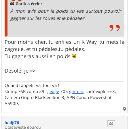
g
Garik a écrit :
e
A mon avis pour le poids tu vas surtout pouvoir
gagner sur les roues et le pédalier.
Pour moins cher, tu enfiles un K Way, tu mets la
cagoule, et tu pédales,tu pédales.
Tu gagneras aussi en poids
Désolé! je =>
Quand l'appétit va, tout va !
stump FSR comp 29 ",
edge
705
garmin
, cartoexplorer3,
Camèra Gopro Black edition 3, APN Canon Powershot
A590IS
a
u
luidji76
t
Utagawiste gourou