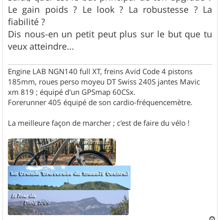
s
Le gain poids ? Le look ? La robustesse ? La
a
g
fiabilité ?
e
Dis nous-en un petit peut plus sur le but que tu
veux atteindre...
Engine LAB NGN140 full XT, freins Avid Code 4 pistons
185mm, roues perso moyeu DT Swiss 240S jantes Mavic
xm 819 ; équipé d'un GPSmap 60CSx.
Forerunner 405 équipé de son cardio-fréquencemètre.
La meilleure façon de marcher ; c'est de faire du vélo !