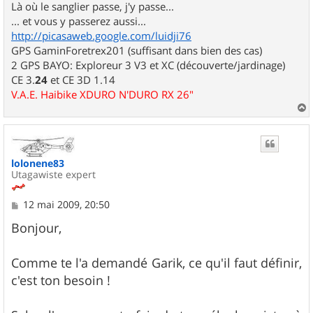
Là où le sanglier passe, j'y passe...
... et vous y passerez aussi...
http://picasaweb.google.com/luidji76
GPS GaminForetrex201 (suffisant dans bien des cas)
2 GPS BAYO: Exploreur 3 V3 et XC (découverte/jardinage)
CE 3.
24
et CE 3D 1.14
V.A.E. Haibike XDURO N'DURO RX 26"
a
u
t
lolonene83
Utagawiste expert
M
12 mai 2009, 20:50
e
s
Bonjour,
s
a
g
Comme te l'a demandé Garik, ce qu'il faut définir,
e
c'est ton besoin !