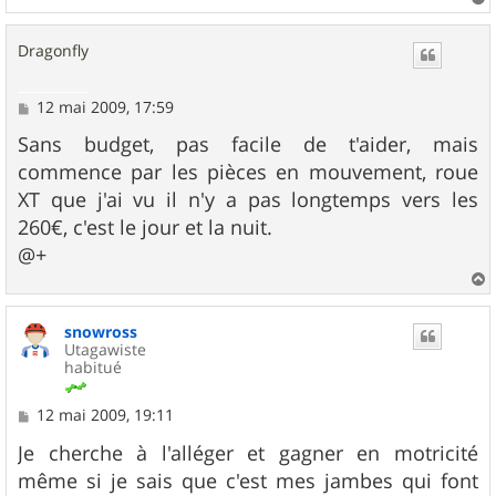
a
u
Dragonfly
t
M
12 mai 2009, 17:59
e
s
Sans budget, pas facile de t'aider, mais
s
commence par les pièces en mouvement, roue
a
g
XT que j'ai vu il n'y a pas longtemps vers les
e
260€, c'est le jour et la nuit.
@+
a
u
snowross
t
Utagawiste
habitué
M
12 mai 2009, 19:11
e
s
Je cherche à l'alléger et gagner en motricité
s
même si je sais que c'est mes jambes qui font
a