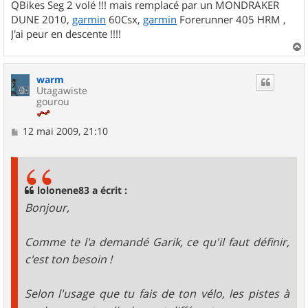
QBikes Seg 2 volé !!! mais remplacé par un MONDRAKER
DUNE 2010,
garmin
60Csx,
garmin
Forerunner 405 HRM ,
J'ai peur en descente !!!!
a
u
warm
t
Utagawiste
gourou
M
12 mai 2009, 21:10
e
s
s
a
g
lolonene83 a écrit :
e
Bonjour,
Comme te l'a demandé Garik, ce qu'il faut définir,
c'est ton besoin !
Selon l'usage que tu fais de ton vélo, les pistes à