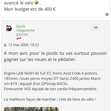
g
avancé le velo
.
e
Mon budget est de 400 €
a
u
Garik
t
Utagawiste
gourou
M
12 mai 2009, 19:23
e
s
A mon avis pour le poids tu vas surtout pouvoir
s
gagner sur les roues et le pédalier.
a
g
e
Engine LAB NGN140 full XT, freins Avid Code 4 pistons
185mm, roues perso moyeu DT Swiss 240S jantes Mavic
xm 819 ; équipé d'un GPSmap 60CSx.
Forerunner 405 équipé de son cardio-fréquencemètre.
La meilleure façon de marcher ; c'est de faire du vélo !