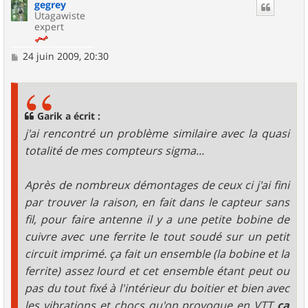
gegrey
t
Utagawiste
expert
M
24 juin 2009, 20:30
e
s
s
a
g
Garik a écrit :
e
j'ai rencontré un problème similaire avec la quasi
totalité de mes compteurs sigma...
Après de nombreux démontages de ceux ci j'ai fini
par trouver la raison, en fait dans le capteur sans
fil, pour faire antenne il y a une petite bobine de
cuivre avec une ferrite le tout soudé sur un petit
circuit imprimé. ça fait un ensemble (la bobine et la
ferrite) assez lourd et cet ensemble étant peut ou
pas du tout fixé à l'intérieur du boitier et bien avec
les vibrations et chocs qu'on provoque en VTT
ça