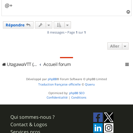
@+
a
u
Répondre
t
8 messages • Page
1
sur
1
Aller
UtagawaVTT (Randos VTT et VTTAE avec traces GPS)
Accueil forum
Développé par
phpBB
® Forum Software © phpBB Limited
Traduction française officielle
©
Qiaeru
Optimized by:
phpBB SEO
Confidentialité
|
Conditions
Qui sommes-nous ?
Contact & Logos
Services pros