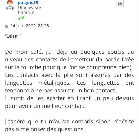
guiguic39
t
Utagawiste
habitué
M
24 juin 2009, 22:25
e
s
Salut !
s
a
g
De mon coté, j'ai déja eu quelques soucis au
e
niveau des contacts de l'emetteur (la partie fixée
sur la fourche pour que l'on se comprenne bien).
Les contacts avec la pile sont assurés par des
languettes métalliques. Ces languettes ont
tendance à ne pas assurer un bon contact.
Il suffit de les écarter en tirant un peu dessus
pour avoir un meilleur contact.
J'espère que tu m'auras compris sinon n'hésite
pas à me poser des questions.