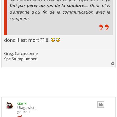
fini par péter au ras de la soudure
.... Donc plus
d'antenne d'où fin de la communication avec le
compteur.
donc il est mort ??!!!!
Greg, Carcassonne
Spé Stumpjumper
a
u
t
Garik
Utagawiste
gourou