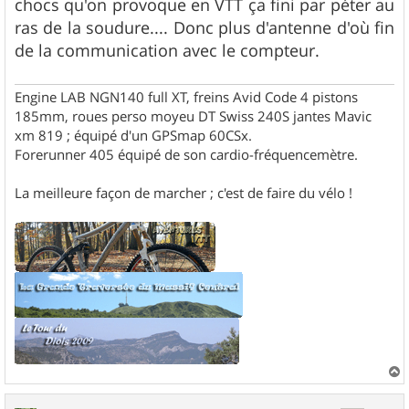
chocs qu'on provoque en VTT ça fini par péter au
ras de la soudure.... Donc plus d'antenne d'où fin
de la communication avec le compteur.
Engine LAB NGN140 full XT, freins Avid Code 4 pistons
185mm, roues perso moyeu DT Swiss 240S jantes Mavic
xm 819 ; équipé d'un GPSmap 60CSx.
Forerunner 405 équipé de son cardio-fréquencemètre.
La meilleure façon de marcher ; c'est de faire du vélo !
a
u