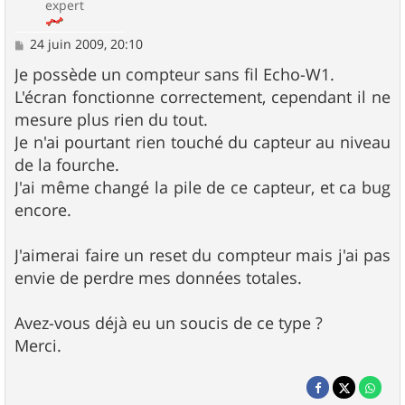
expert
M
24 juin 2009, 20:10
e
s
Je possède un compteur sans fil Echo-W1.
s
L'écran fonctionne correctement, cependant il ne
a
g
mesure plus rien du tout.
e
Je n'ai pourtant rien touché du capteur au niveau
de la fourche.
J'ai même changé la pile de ce capteur, et ca bug
encore.
J'aimerai faire un reset du compteur mais j'ai pas
envie de perdre mes données totales.
Avez-vous déjà eu un soucis de ce type ?
Merci.