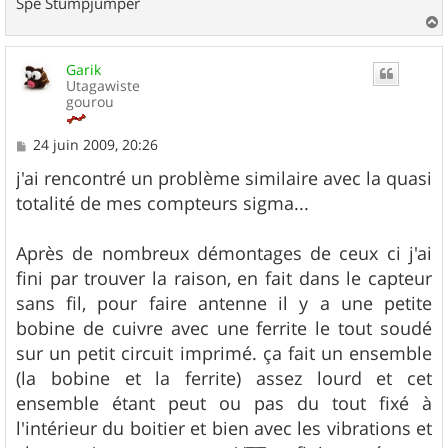
Spé Stumpjumper
a
u
Garik
t
Utagawiste
gourou
M
24 juin 2009, 20:26
e
s
j'ai rencontré un problème similaire avec la quasi
s
totalité de mes compteurs sigma...
a
g
e
Après de nombreux démontages de ceux ci j'ai
fini par trouver la raison, en fait dans le capteur
sans fil, pour faire antenne il y a une petite
bobine de cuivre avec une ferrite le tout soudé
sur un petit circuit imprimé. ça fait un ensemble
(la bobine et la ferrite) assez lourd et cet
ensemble étant peut ou pas du tout fixé à
l'intérieur du boitier et bien avec les vibrations et