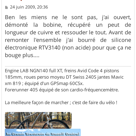
M
24 juin 2009, 20:36
e
s
Ben les miens ne le sont pas, j'ai ouvert,
s
démonté la bobine, récupéré un peut de
a
g
longueur de cuivre et ressouder le tout. Avant de
e
remonter l'ensemble j'ai bourré de silicone
électronique RTV3140 (non acide) pour que ça ne
bouge plus....
Engine LAB NGN140 full XT, freins Avid Code 4 pistons
185mm, roues perso moyeu DT Swiss 240S jantes Mavic
xm 819 ; équipé d'un GPSmap 60CSx.
Forerunner 405 équipé de son cardio-fréquencemètre.
La meilleure façon de marcher ; c'est de faire du vélo !