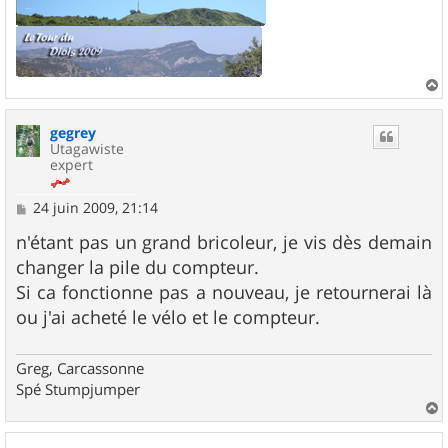
a
u
gegrey
t
Utagawiste
expert
M
24 juin 2009, 21:14
e
s
n'étant pas un grand bricoleur, je vis dès demain
s
changer la pile du compteur.
a
g
Si ca fonctionne pas a nouveau, je retournerai là
e
ou j'ai acheté le vélo et le compteur.
Greg, Carcassonne
Spé Stumpjumper
a
u