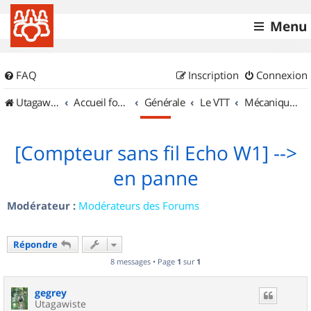
Menu
FAQ
Inscription
Connexion
UtagawaVTT (Randos VTT et VTTAE avec traces GPS)
Accueil forum
Générale
Le VTT
Mécanique et Entretiens
[Compteur sans fil Echo W1] -->
en panne
Modérateur :
Modérateurs des Forums
Répondre
8 messages • Page
1
sur
1
gegrey
Utagawiste