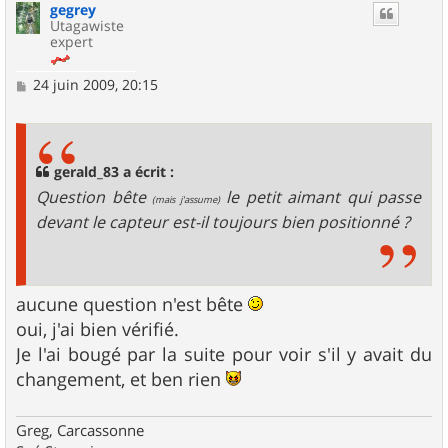
gegrey
t
Utagawiste
expert
M
24 juin 2009, 20:15
e
s
s
a
g
gerald_83 a écrit :
e
Question bête
le petit aimant qui passe
(mais j'assume)
devant le capteur est-il toujours bien positionné ?
aucune question n'est bête
oui, j'ai bien vérifié.
Je l'ai bougé par la suite pour voir s'il y avait du
changement, et ben rien
Greg, Carcassonne