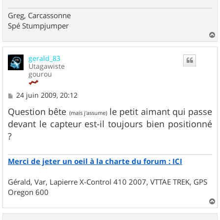
Greg, Carcassonne
Spé Stumpjumper
a
u
gerald_83
t
Utagawiste
gourou
M
24 juin 2009, 20:12
e
s
Question bête
le petit aimant qui passe
(mais j'assume)
s
devant le capteur est-il toujours bien positionné
a
g
?
e
Merci de jeter un oeil à la charte du forum : ICI
Gérald, Var, Lapierre X-Control 410 2007, VTTAE TREK, GPS
Oregon 600
a
u