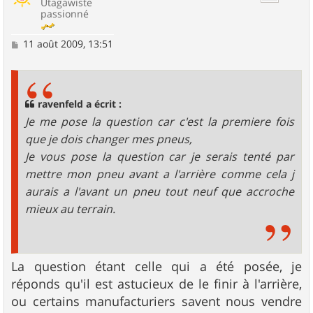
Utagawiste
passionné
M
11 août 2009, 13:51
e
s
s
a
g
ravenfeld a écrit :
e
Je me pose la question car c'est la premiere fois
que je dois changer mes pneus,
Je vous pose la question car je serais tenté par
mettre mon pneu avant a l'arrière comme cela j
aurais a l'avant un pneu tout neuf que accroche
mieux au terrain.
La question étant celle qui a été posée, je
réponds qu'il est astucieux de le finir à l'arrière,
ou certains manufacturiers savent nous vendre