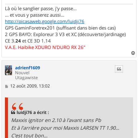
Là où le sanglier passe, j'y passe...
... et vous y passerez aussi...
http://picasaweb.google.com/luidji76
GPS GaminForetrex201 (suffisant dans bien des cas)
2 GPS BAYO: Exploreur 3 V3 et XC (découverte/jardinage)
CE 3.
24
et CE 3D 1.14
V.A.E. Haibike XDURO N'DURO RX 26"
a
u
adrienf1609
t
Nouvel
Utagawiste
M
12 août 2009, 13:02
e
s
s
a
g
luidji76 a écrit :
e
Maxxis ignitor en 2.10 à l'avant sans Pb
Et à l'arrière pour moi Maxxis LARSEN TT 1.90...
C'est tout bon...