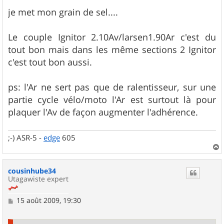
a
g
je met mon grain de sel....
e
Le couple Ignitor 2.10Av/larsen1.90Ar c'est du
tout bon mais dans les même sections 2 Ignitor
c'est tout bon aussi.
ps: l'Ar ne sert pas que de ralentisseur, sur une
partie cycle vélo/moto l'Ar est surtout là pour
plaquer l'Av de façon augmenter l'adhérence.
;-) ASR-5 -
edge
605
a
u
cousinhube34
t
Utagawiste expert
M
15 août 2009, 19:30
e
s
s