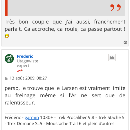
Très bon couple que j'ai aussi, franchement
parfait. Ca accroche, ca roule, ca passe partout !
a
u
Frederic
t
Utagawiste
expert
M
13 août 2009, 08:27
e
s
perso, je trouve que le Larsen est vraiment limite
s
au freinage même si l'Ar ne sert que de
a
g
ralentisseur.
e
Frédéric -
garmin
1030+ - Trek Procaliber 9.8 - Trek Stache 5
- Trek Domane SL5 - Moustache Trail 6 et plein d'autres