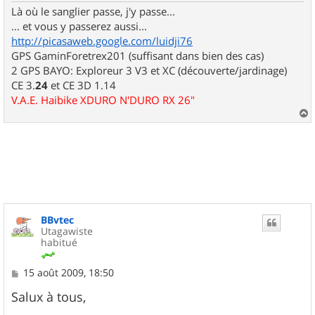
Là où le sanglier passe, j'y passe...
... et vous y passerez aussi...
http://picasaweb.google.com/luidji76
GPS GaminForetrex201 (suffisant dans bien des cas)
2 GPS BAYO: Exploreur 3 V3 et XC (découverte/jardinage)
CE 3.
24
et CE 3D 1.14
V.A.E. Haibike XDURO N'DURO RX 26"
a
u
t
BBvtec
Utagawiste
habitué
M
15 août 2009, 18:50
e
s
Salux à tous,
s