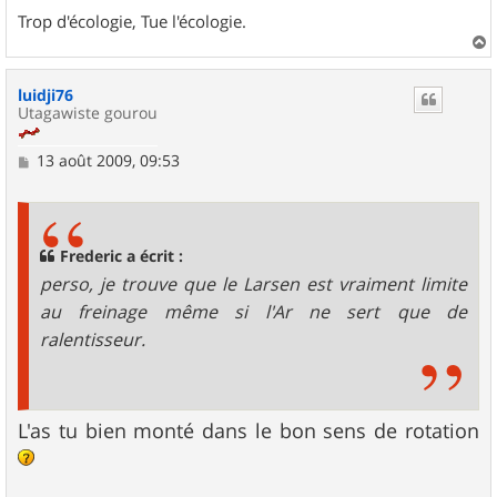
Trop d'écologie, Tue l'écologie.
a
u
luidji76
t
Utagawiste gourou
M
13 août 2009, 09:53
e
s
s
a
g
Frederic a écrit :
e
perso, je trouve que le Larsen est vraiment limite
au freinage même si l'Ar ne sert que de
ralentisseur.
L'as tu bien monté dans le bon sens de rotation