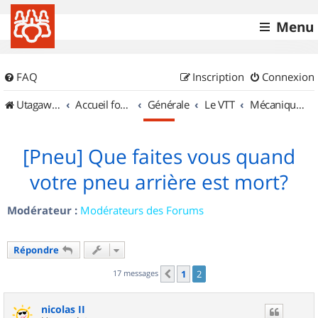
Menu
FAQ
Inscription
Connexion
UtagawaVTT (Randos VTT et VTTAE avec traces GPS)
Accueil forum
Générale
Le VTT
Mécanique et Entretiens
[Pneu] Que faites vous quand
votre pneu arrière est mort?
Modérateur :
Modérateurs des Forums
Répondre
17 messages
1
2
Précédent
nicolas II