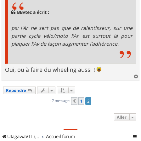
a
g
BBvtec a écrit :
e
ps: l'Ar ne sert pas que de ralentisseur, sur une
partie cycle vélo/moto l'Ar est surtout là pour
plaquer l'Av de façon augmenter l'adhérence.
Oui, ou à faire du wheeling aussi !
a
u
Répondre
t
17 messages
1
2
Précédent
Aller
UtagawaVTT (Randos VTT et VTTAE avec traces GPS)
Accueil forum