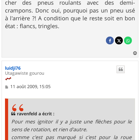
cher des pneus roulants avec des demi-
crampons. Donc oui, pourquoi pas un pneu usé
à l'arrière ?! A condition que le reste soit en bon
état : flancs, tringles.
a
u
luidji76
t
Utagawiste gourou
M
11 août 2009, 15:05
e
s
s
a
g
ravenfeld a écrit :
e
Pour mes ignitor il y a juste une flèches pour le
sens de rotation, et rien d'autre.
comme c'est pas marqué si c'est pour la roue