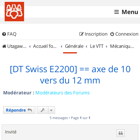
Menu
FAQ
Inscription
Connexion
UtagawaVTT (Randos VTT et VTTAE avec traces GPS)
Accueil forum
Générale
Le VTT
Mécanique et Entretiens
[DT Swiss E2200] == axe de 10
vers du 12 mm
Modérateur :
Modérateurs des Forums
Répondre
5 messages • Page
1
sur
1
Invité