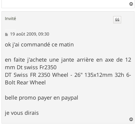
a
u
Invité
t
M
19 août 2009, 09:30
e
s
ok j'ai commandé ce matin
s
a
g
en faite j'achete une jante arrière en axe de 12
e
mm Dt swiss Fr2350
DT Swiss FR 2350 Wheel - 26" 135x12mm 32h 6-
Bolt Rear Wheel
belle promo payer en paypal
je vous dirais
a
u
t