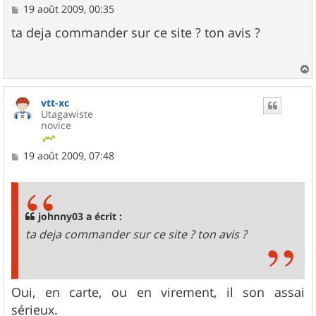
M
19 août 2009, 00:35
e
s
ta deja commander sur ce site ? ton avis ?
s
a
g
e
a
u
vtt-xc
t
Utagawiste
novice
M
19 août 2009, 07:48
e
s
s
a
g
johnny03 a écrit :
e
ta deja commander sur ce site ? ton avis ?
Oui, en carte, ou en virement, il son assai
sérieux.