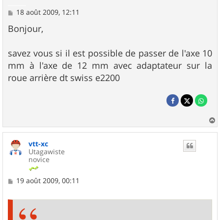
M
18 août 2009, 12:11
e
s
Bonjour,
s
a
g
savez vous si il est possible de passer de l'axe 10
e
mm à l'axe de 12 mm avec adaptateur sur la
roue arrière dt swiss e2200
a
u
vtt-xc
t
Utagawiste
novice
M
19 août 2009, 00:11
e
s
s
a
g