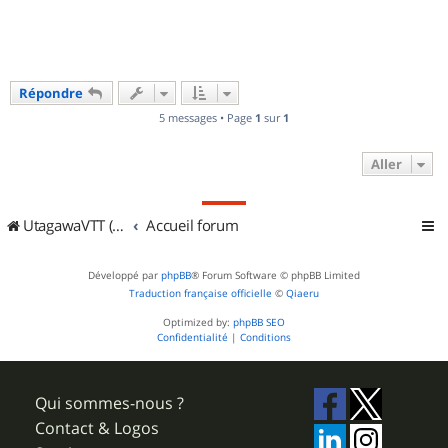
Répondre
5 messages • Page
1
sur
1
Aller
UtagawaVTT (Randos VTT et VTTAE avec traces GPS)
Accueil forum
Développé par
phpBB
® Forum Software © phpBB Limited
Traduction française officielle
©
Qiaeru
Optimized by:
phpBB SEO
Confidentialité
|
Conditions
Qui sommes-nous ?
Contact & Logos