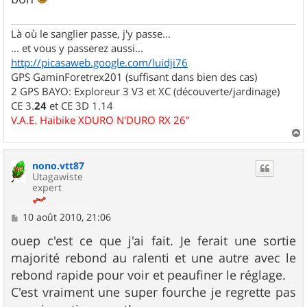
Là où le sanglier passe, j'y passe...
... et vous y passerez aussi...
http://picasaweb.google.com/luidji76
GPS GaminForetrex201 (suffisant dans bien des cas)
2 GPS BAYO: Exploreur 3 V3 et XC (découverte/jardinage)
CE 3.
24
et CE 3D 1.14
V.A.E. Haibike XDURO N'DURO RX 26"
a
u
nono.vtt87
t
Utagawiste
expert
M
10 août 2010, 21:06
e
s
ouep c'est ce que j'ai fait. Je ferait une sortie
s
majorité rebond au ralenti et une autre avec le
a
g
rebond rapide pour voir et peaufiner le réglage.
e
C'est vraiment une super fourche je regrette pas