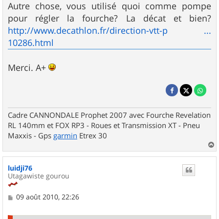
Autre chose, vous utilisé quoi comme pompe
pour régler la fourche? La décat et bien?
http://www.decathlon.fr/direction-vtt-p ...
10286.html
Merci. A+
Cadre CANNONDALE Prophet 2007 avec Fourche Revelation
RL 140mm et FOX RP3 - Roues et Transmission XT - Pneu
Maxxis - Gps
garmin
Etrex 30
a
u
luidji76
t
Utagawiste gourou
M
09 août 2010, 22:26
e
s