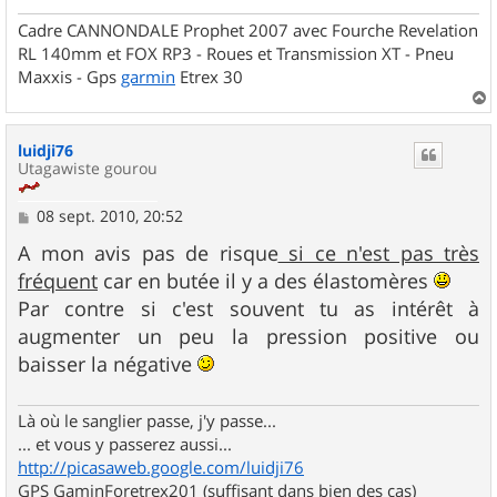
Cadre CANNONDALE Prophet 2007 avec Fourche Revelation
RL 140mm et FOX RP3 - Roues et Transmission XT - Pneu
Maxxis - Gps
garmin
Etrex 30
a
u
luidji76
t
Utagawiste gourou
M
08 sept. 2010, 20:52
e
s
A mon avis pas de risque
si ce n'est pas très
s
fréquent
car en butée il y a des élastomères
a
g
Par contre si c'est souvent tu as intérêt à
e
augmenter un peu la pression positive ou
baisser la négative
Là où le sanglier passe, j'y passe...
... et vous y passerez aussi...
http://picasaweb.google.com/luidji76
GPS GaminForetrex201 (suffisant dans bien des cas)