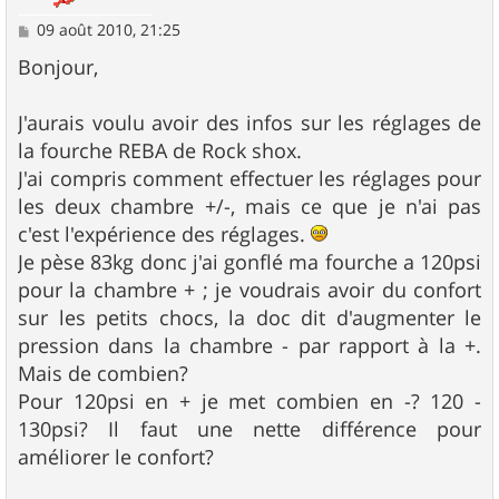
M
09 août 2010, 21:25
e
s
Bonjour,
s
a
g
J'aurais voulu avoir des infos sur les réglages de
e
la fourche REBA de Rock shox.
J'ai compris comment effectuer les réglages pour
les deux chambre +/-, mais ce que je n'ai pas
c'est l'expérience des réglages.
Je pèse 83kg donc j'ai gonflé ma fourche a 120psi
pour la chambre + ; je voudrais avoir du confort
sur les petits chocs, la doc dit d'augmenter le
pression dans la chambre - par rapport à la +.
Mais de combien?
Pour 120psi en + je met combien en -? 120 -
130psi? Il faut une nette différence pour
améliorer le confort?