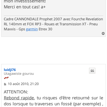
mon investissement!
Merci en tout cas! a+
Cadre CANNONDALE Prophet 2007 avec Fourche Revelation
RL 140mm et FOX RP3 - Roues et Transmission XT - Pneu
Maxxis - Gps
garmin
Etrex 30
a
u
t
luidji76
Utagawiste gourou
M
10 août 2010, 21:20
e
s
ATTENTION:
s
Rebond rapide
, tu risques d'être retourné sur le
a
g
dos lorsque tu traverses un fossé (par exemple) ,
e