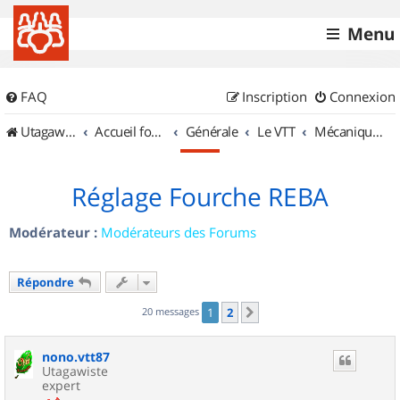
Menu
FAQ
Inscription
Connexion
UtagawaVTT (Randos VTT et VTTAE avec traces GPS)
Accueil forum
Générale
Le VTT
Mécanique et Entretiens
Réglage Fourche REBA
Modérateur :
Modérateurs des Forums
Répondre
20 messages
1
2
Suivant
nono.vtt87
Utagawiste
expert