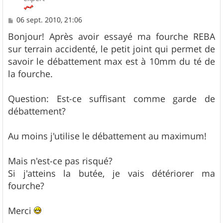
M
06 sept. 2010, 21:06
e
s
Bonjour! Après avoir essayé ma fourche REBA
s
sur terrain accidenté, le petit joint qui permet de
a
g
savoir le débattement max est à 10mm du té de
e
la fourche.
Question: Est-ce suffisant comme garde de
débattement?
Au moins j'utilise le débattement au maximum!
Mais n'est-ce pas risqué?
Si j'atteins la butée, je vais détériorer ma
fourche?
Merci