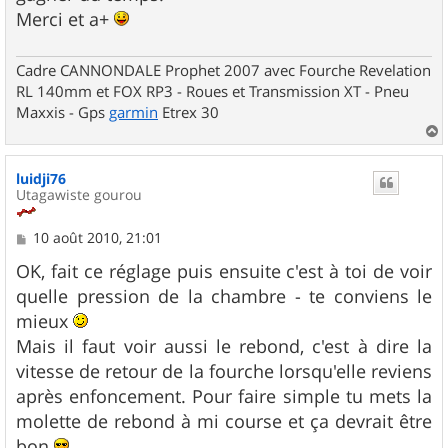
Merci et a+
Cadre CANNONDALE Prophet 2007 avec Fourche Revelation
RL 140mm et FOX RP3 - Roues et Transmission XT - Pneu
Maxxis - Gps
garmin
Etrex 30
a
u
luidji76
t
Utagawiste gourou
M
10 août 2010, 21:01
e
s
OK, fait ce réglage puis ensuite c'est à toi de voir
s
quelle pression de la chambre - te conviens le
a
g
mieux
e
Mais il faut voir aussi le rebond, c'est à dire la
vitesse de retour de la fourche lorsqu'elle reviens
après enfoncement. Pour faire simple tu mets la
molette de rebond à mi course et ça devrait être
bon