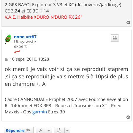
2 GPS BAYO: Exploreur 3 V3 et XC (découverte/jardinage)
CE 3.
24
et CE 3D 1.14
V.A.E. Haibike XDURO N'DURO RX 26"
a
u
nono.vtt87
t
Utagawiste
expert
M
10 sept. 2010, 13:28
e
s
ok merci! Je vais voir si ça se reproduit staprem
s
,si ça se reproduit je vais mettre 5 à 10psi de plus
a
g
en chambre +. A+
e
Cadre CANNONDALE Prophet 2007 avec Fourche Revelation
RL 140mm et FOX RP3 - Roues et Transmission XT - Pneu
Maxxis - Gps
garmin
Etrex 30
a
u
Répondre
t