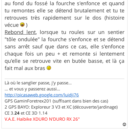
au fond du fossé la fourche s'enfonce et quand
tu remontes elle se détend brutalement et tu te
retrouves très rapidement sur le dos (histoire
vécue
)
Rebond lent
, lorsque tu roules sur un sentier
"tôle ondulée" la fourche s'enfonce et se détend
sans arrêt sauf que dans ce cas, elle s'enfonce
chaque fois un peu + et remonte si lentement
qu'elle se retrouve vite en butée basse, et là ça
fait mal aux bras
Là où le sanglier passe, j'y passe...
... et vous y passerez aussi...
http://picasaweb.google.com/luidji76
GPS GaminForetrex201 (suffisant dans bien des cas)
2 GPS BAYO: Exploreur 3 V3 et XC (découverte/jardinage)
CE 3.
24
et CE 3D 1.14
V.A.E. Haibike XDURO N'DURO RX 26"
a