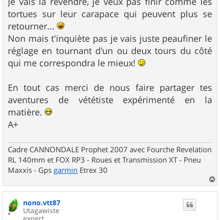
Je vais la revendre, je veux pas finir comme les
tortues sur leur carapace qui peuvent plus se
retourner...
Non mais t'inquiète pas je vais juste peaufiner le
réglage en tournant d'un ou deux tours du côté
qui me correspondra le mieux!
En tout cas merci de nous faire partager tes
aventures de vététiste expérimenté en la
matière.
A+
Cadre CANNONDALE Prophet 2007 avec Fourche Revelation
RL 140mm et FOX RP3 - Roues et Transmission XT - Pneu
Maxxis - Gps
garmin
Etrex 30
a
u
nono.vtt87
t
Utagawiste
expert