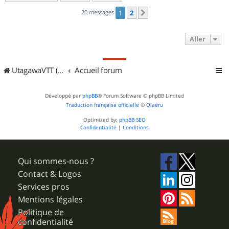
20 messages
1
2
Suivant
Aller
UtagawaVTT (Randos VTT et VTTAE avec traces GPS)
Accueil forum
Développé par
phpBB
® Forum Software © phpBB Limited
Traduction française officielle
©
Qiaeru
Optimized by:
phpBB SEO
Confidentialité
|
Conditions
Qui sommes-nous ?
Contact & Logos
Services pros
Mentions légales
Politique de
confidentialité