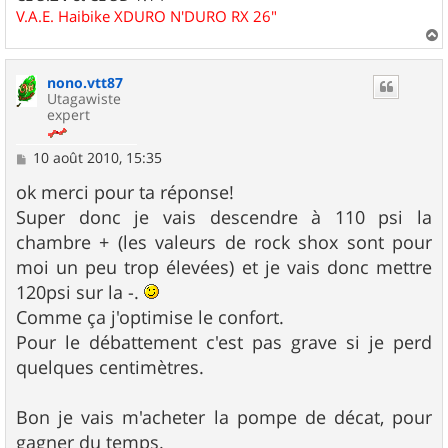
V.A.E. Haibike XDURO N'DURO RX 26"
a
u
nono.vtt87
t
Utagawiste
expert
M
10 août 2010, 15:35
e
s
ok merci pour ta réponse!
s
Super donc je vais descendre à 110 psi la
a
g
chambre + (les valeurs de rock shox sont pour
e
moi un peu trop élevées) et je vais donc mettre
120psi sur la -.
Comme ça j'optimise le confort.
Pour le débattement c'est pas grave si je perd
quelques centimètres.
Bon je vais m'acheter la pompe de décat, pour
gagner du temps.