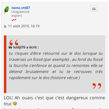
u
nono.vtt87
t
Utagawiste
expert
M
11 août 2010, 16:19
e
s
s
a
g
luidji76 a écrit :
e
tu risques d'être retourné sur le dos lorsque tu
traverses un fossé (par exemple) , au fond du fossé
la fourche s'enfonce et quand tu remontes elle se
détend brutalement et tu te retrouves très
rapidement sur le dos (histoire vécue )
LOL! Ah ouais c'est que c'est dangereux comme
truc