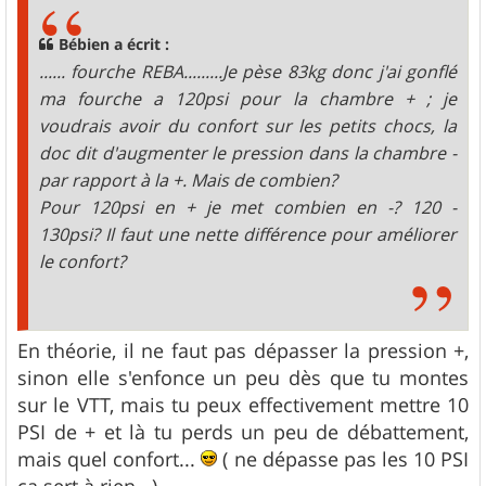
s
a
g
Bébien a écrit :
e
...... fourche REBA.........Je pèse 83kg donc j'ai gonflé
ma fourche a 120psi pour la chambre + ; je
voudrais avoir du confort sur les petits chocs, la
doc dit d'augmenter le pression dans la chambre -
par rapport à la +. Mais de combien?
Pour 120psi en + je met combien en -? 120 -
130psi? Il faut une nette différence pour améliorer
le confort?
En théorie, il ne faut pas dépasser la pression +,
sinon elle s'enfonce un peu dès que tu montes
sur le VTT, mais tu peux effectivement mettre 10
PSI de + et là tu perds un peu de débattement,
mais quel confort...
( ne dépasse pas les 10 PSI
ça sert à rien...)