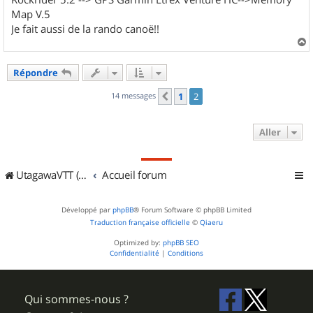
Map V.5
Je fait aussi de la rando canoë!!
a
u
Répondre
t
14 messages
1
2
Précédent
Aller
UtagawaVTT (Randos VTT et VTTAE avec traces GPS)
Accueil forum
Développé par
phpBB
® Forum Software © phpBB Limited
Traduction française officielle
©
Qiaeru
Optimized by:
phpBB SEO
Confidentialité
|
Conditions
Qui sommes-nous ?