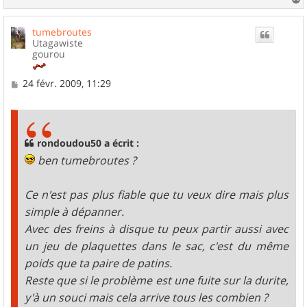
a
u
tumebroutes
t
Utagawiste
gourou
M
24 févr. 2009, 11:29
e
s
s
a
g
rondoudou50 a écrit :
e
ben tumebroutes ?
Ce n'est pas plus fiable que tu veux dire mais plus
simple à dépanner.
Avec des freins à disque tu peux partir aussi avec
un jeu de plaquettes dans le sac, c'est du même
poids que ta paire de patins.
Reste que si le problème est une fuite sur la durite,
y'à un souci mais cela arrive tous les combien ?