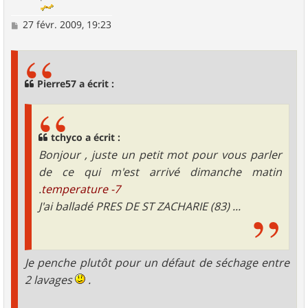
M
27 févr. 2009, 19:23
e
s
s
a
g
Pierre57 a écrit :
e
tchyco a écrit :
Bonjour , juste un petit mot pour vous parler
de ce qui m'est arrivé dimanche matin
.
temperature -7
J'ai balladé PRES DE ST ZACHARIE (83) ...
Je penche plutôt pour un défaut de séchage entre
2 lavages
.