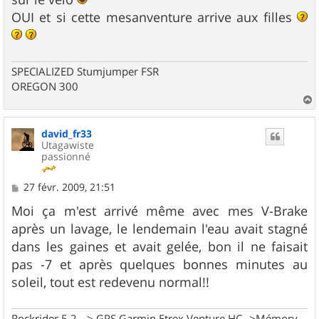
OUI et si cette mesanventure arrive aux filles
SPECIALIZED Stumjumper FSR
OREGON 300
a
u
david_fr33
t
Utagawiste
passionné
M
27 févr. 2009, 21:51
e
s
Moi ça m'est arrivé même avec mes V-Brake
s
après un lavage, le lendemain l'eau avait stagné
a
g
dans les gaines et avait gelée, bon il ne faisait
e
pas -7 et après quelques bonnes minutes au
soleil, tout est redevenu normal!!
Rockrider 5.2 --> GPS Garmin Etrex Venture HC-->Mémory