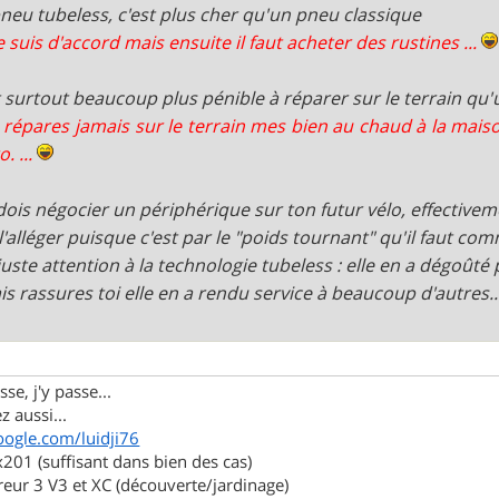
pneu tubeless, c'est plus cher qu'un pneu classique
e suis d'accord mais ensuite il faut acheter des rustines ...
st surtout beaucoup plus pénible à réparer sur le terrain qu
 répares jamais sur le terrain mes bien au chaud à la maiso
o. ...
 dois négocier un périphérique sur ton futur vélo, effective
l'alléger puisque c'est par le "poids tournant" qu'il faut co
juste attention à la technologie tubeless : elle en a dégoûté p
mais rassures toi elle en a rendu service à beaucoup d'autres.
se, j'y passe...
z aussi...
oogle.com/luidji76
01 (suffisant dans bien des cas)
eur 3 V3 et XC (découverte/jardinage)