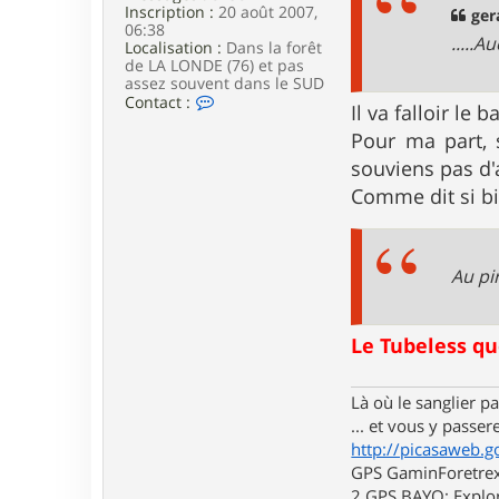
w
Inscription :
20 août 2007,
g
ger
a
06:38
e
.....A
r
Localisation :
Dans la forêt
m
de LA LONDE (76) et pas
assez souvent dans le SUD
C
Contact :
Il va falloir le 
o
n
Pour ma part, 
t
souviens pas d'
a
c
Comme dit si bi
t
e
r
l
Au pi
u
i
d
j
Le Tubeless qu
i
7
6
Là où le sanglier pas
... et vous y passere
http://picasaweb.g
GPS GaminForetrex2
2 GPS BAYO: Explor