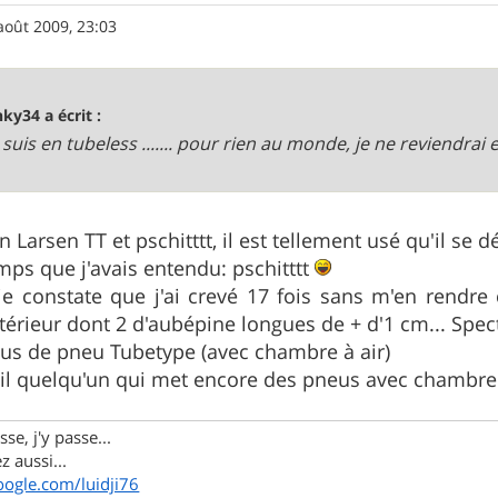
août 2009, 23:03
nky34 a écrit :
 je suis en tubeless ....... pour rien au monde, je ne reviendrai en a
Larsen TT et pschitttt, il est tellement usé qu'il se dé
emps que j'avais entendu: pschitttt
e constate que j'ai crevé 17 fois sans m'en rendre 
térieur dont 2 d'aubépine longues de + d'1 cm... Spect
us de pneu Tubetype (avec chambre à air)
 t'il quelqu'un qui met encore des pneus avec chambr
se, j'y passe...
z aussi...
oogle.com/luidji76