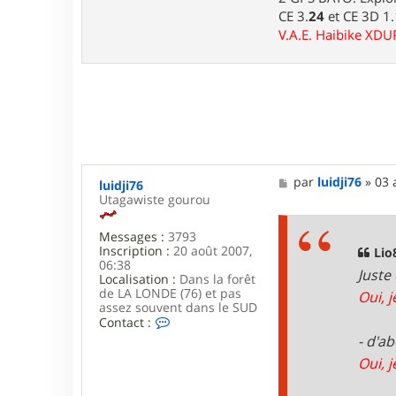
CE 3.
24
et CE 3D 1
V.A.E. Haibike XD
M
par
luidji76
»
03 
luidji76
e
Utagawiste gourou
s
s
Messages :
3793
a
Inscription :
20 août 2007,
g
Lio8
06:38
e
Juste
Localisation :
Dans la forêt
de LA LONDE (76) et pas
Oui, 
assez souvent dans le SUD
C
Contact :
o
- d'a
n
Oui, j
t
a
c