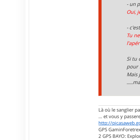
t
- un 
e
Oui, j
r
l
u
- c'e
i
d
Tu ne
j
l'apér
i
7
6
Si tu
pour 
Mais 
.....
Là où le sanglier pas
... et vous y passere
http://picasaweb.g
GPS GaminForetrex2
2 GPS BAYO: Explor