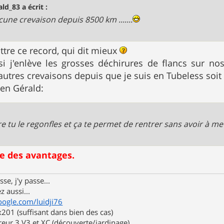
ald_83 a écrit :
ucune crevaison depuis 8500 km .......
battre ce record, qui dit mieux
si j'enlève les grosses déchirures de flancs sur no
autres crevaisons depuis que je suis en Tubeless soi
en Gérald:
re tu le regonfles et ça te permet de rentrer sans avoir à m
e des avantages.
se, j'y passe...
z aussi...
oogle.com/luidji76
01 (suffisant dans bien des cas)
eur 3 V3 et XC (découverte/jardinage)