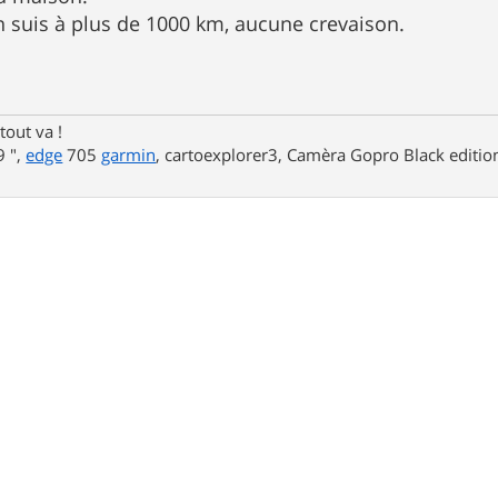
en suis à plus de 1000 km, aucune crevaison.
tout va !
 ",
edge
705
garmin
, cartoexplorer3, Camèra Gopro Black editi