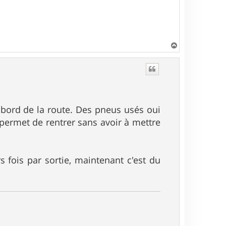
H
a
u
t
bord de la route. Des pneus usés oui
e permet de rentrer sans avoir à mettre
 fois par sortie, maintenant c'est du