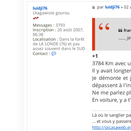
M
par
luidji76
»
02 
luidji76
e
Utagawiste gourou
s
s
Messages :
3793
a
Inscription :
20 août 2007,
g
fra
06:38
e
......
Localisation :
Dans la forêt
de LA LONDE (76) et pas
assez souvent dans le SUD
C
Contact :
+1
o
n
3784 Km avec un 
t
Il y avait longt
a
c
Je démonte et j
t
dépassent à l'in
e
r
Ne me parlez pl
l
En voiture, y a
u
i
d
j
Là où le sanglier pas
i
... et vous y passere
7
http://picasaweb.g
6