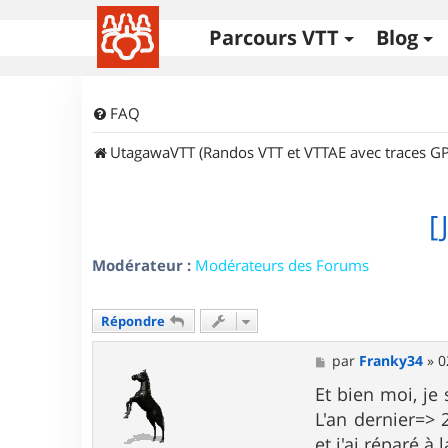
Parcours VTT
Blog
FAQ
UtagawaVTT (Randos VTT et VTTAE avec traces GP
[
Modérateur :
Modérateurs des Forums
Répondre
M
par
Franky34
»
0
e
s
Et bien moi, je
s
L'an dernier=>
a
g
et j'ai réparé à