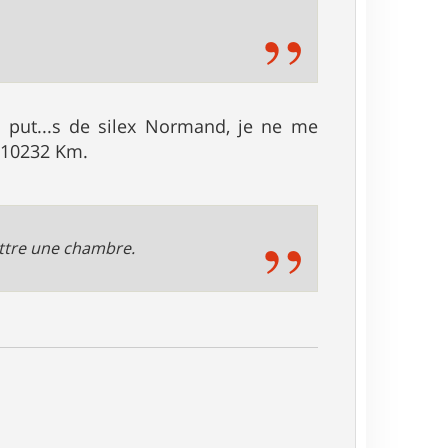
s put...s de silex Normand, je ne me
t 10232 Km.
ettre une chambre.