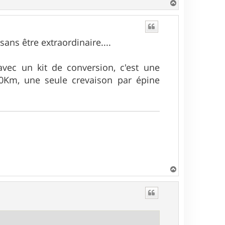
H
a
u
t
sans être extraordinaire....
avec un kit de conversion, c'est une
000Km, une seule crevaison par épine
H
a
u
t