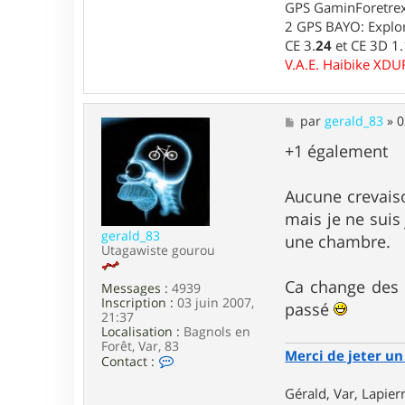
GPS GaminForetrex2
2 GPS BAYO: Explor
CE 3.
24
et CE 3D 1
V.A.E. Haibike XD
M
par
gerald_83
»
0
e
s
+1 également
s
a
g
Aucune crevais
e
mais je ne suis
gerald_83
une chambre.
Utagawiste gourou
Ca change des p
Messages :
4939
Inscription :
03 juin 2007,
passé
21:37
Localisation :
Bagnols en
Forêt, Var, 83
Merci de jeter un 
C
Contact :
o
n
Gérald, Var, Lapie
t