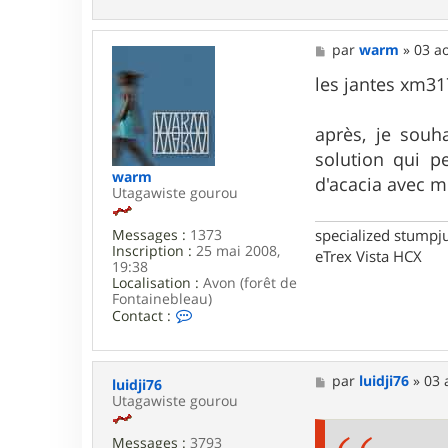
a
c
t
M
par
warm
»
03 a
e
e
r
s
les jantes xm317
g
s
e
a
r
g
après, je souh
a
e
solution qui p
l
d
warm
d'acacia avec 
_
Utagawiste gourou
8
3
specialized stumpj
Messages :
1373
Inscription :
25 mai 2008,
eTrex Vista HCX
19:38
Localisation :
Avon (forêt de
Fontainebleau)
C
Contact :
o
n
t
a
M
par
luidji76
»
03 
luidji76
c
e
Utagawiste gourou
t
s
e
s
r
Messages :
3793
a