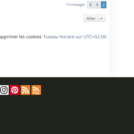
u
14 messages
1
2
Précédent
t
Aller
upprimer les cookies
Fuseau horaire sur
UTC+02:00