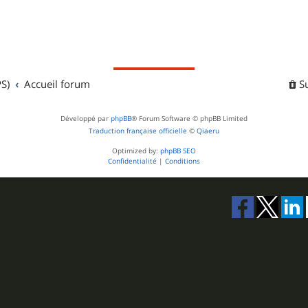
S)
Accueil forum
S
Développé par
phpBB
® Forum Software © phpBB Limited
Traduction française officielle
©
Qiaeru
Optimized by:
phpBB SEO
Confidentialité
|
Conditions