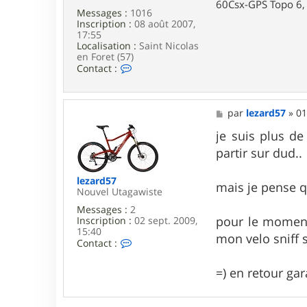
60Csx-GPS Topo 6, 
p
Messages :
1016
e
Inscription :
08 août 2007,
r
17:55
i
Localisation :
Saint Nicolas
c
en Foret (57)
C
Contact :
o
n
t
a
M
par
lezard57
»
01
c
e
t
s
je suis plus de
e
s
partir sur dud..
r
a
P
g
i
e
lezard57
mais je pense qu
e
Nouvel Utagawiste
r
Messages :
2
r
pour le moment 
Inscription :
02 sept. 2009,
e
15:40
5
mon velo sniff s
C
7
Contact :
o
n
=) en retour garan
t
a
c