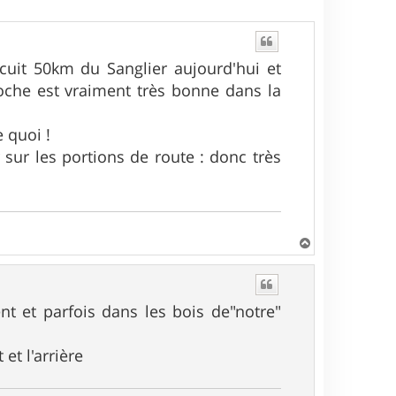
cuit 50km du Sanglier aujourd'hui et
roche est vraiment très bonne dans la
e quoi !
 sur les portions de route : donc très
H
a
u
t
nt et parfois dans les bois de"notre"
et l'arrière