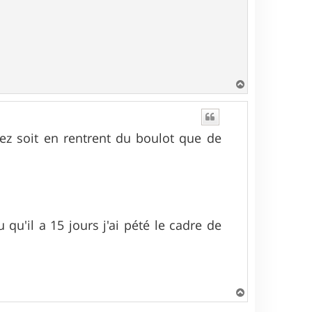
H
a
u
t
chez soit en rentrent du boulot que de
u'il a 15 jours j'ai pété le cadre de
H
a