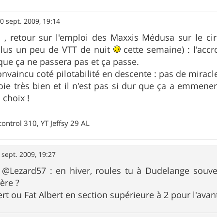
0 sept. 2009, 19:14
 retour sur l'emploi des Maxxis Médusa sur le cir
(plus un peu de VTT de nuit
cette semaine) : l'acc
 que ça ne passera pas et ça passe.
onvaincu coté pilotabilité en descente : pas de miracl
toie très bien et il n'est pas si dur que ça a emmener
choix !
control 310, YT Jeffsy 29 AL
 sept. 2009, 19:27
 @Lezard57 : en hiver, roules tu à Dudelange souve
ière ?
rt ou Fat Albert en section supérieure à 2 pour l'avant 