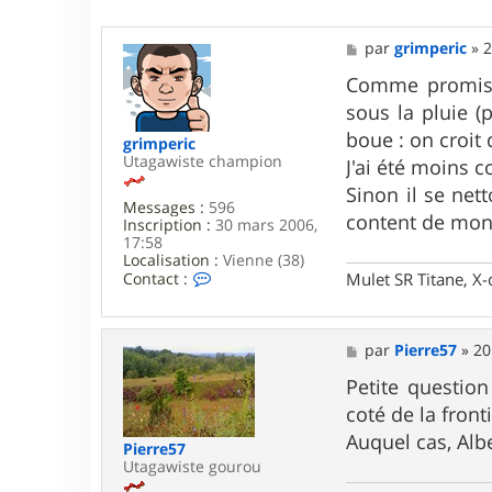
M
par
grimperic
»
2
e
s
Comme promis ,
s
sous la pluie 
a
g
boue : on croit
grimperic
e
Utagawiste champion
J'ai été moins c
Sinon il se net
Messages :
596
content de mon 
Inscription :
30 mars 2006,
17:58
Localisation :
Vienne (38)
C
Mulet SR Titane, X-
Contact :
o
n
t
a
M
par
Pierre57
»
20
c
e
t
s
Petite question
e
s
coté de la front
r
a
g
g
Auquel cas, Albe
Pierre57
r
e
Utagawiste gourou
i
m