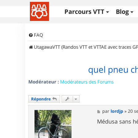
Parcours VTT
Blog
FAQ
UtagawaVTT (Randos VTT et VTTAE avec traces GP
quel pneu ch
Modérateur :
Modérateurs des Forums
Répondre
M
par
lordjp
»
20 s
e
s
Médusa sans hés
s
a
g