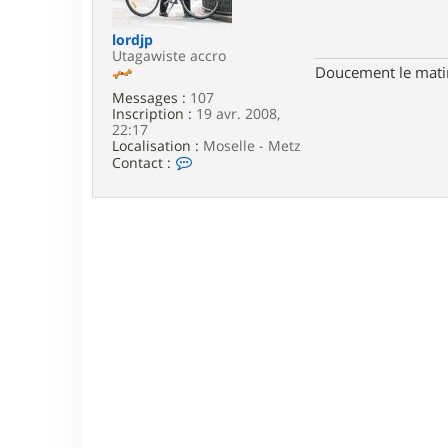
e
lordjp
Utagawiste accro
Doucement le matin,
Messages :
107
Inscription :
19 avr. 2008,
22:17
Localisation :
Moselle - Metz
C
Contact :
o
n
t
a
c
t
e
r
l
o
r
d
j
p