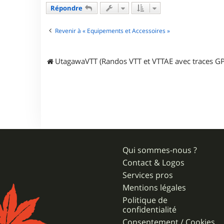
t
e
Répondre
r
l
Revenir à « Equipements et Accessoires »
e
z
a
r
UtagawaVTT (Randos VTT et VTTAE avec traces GP
d
5
7
Qui sommes-nous ?
Contact & Logos
Services pros
Mentions légales
Politique de
confidentialité
Consentement / Cookies