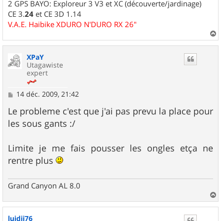
2 GPS BAYO: Exploreur 3 V3 et XC (découverte/jardinage)
CE 3.
24
et CE 3D 1.14
V.A.E. Haibike XDURO N'DURO RX 26"
a
u
XPaY
t
Utagawiste
expert
M
14 déc. 2009, 21:42
e
s
Le probleme c'est que j'ai pas prevu la place pour
s
les sous gants :/
a
g
e
Limite je me fais pousser les ongles etça ne
rentre plus
Grand Canyon AL 8.0
a
u
luidji76
t