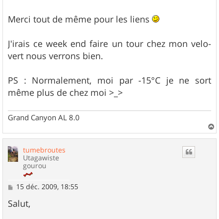
g
e
Merci tout de même pour les liens
J'irais ce week end faire un tour chez mon velo-
vert nous verrons bien.
PS : Normalement, moi par -15°C je ne sort
même plus de chez moi >_>
Grand Canyon AL 8.0
a
u
tumebroutes
t
Utagawiste
gourou
M
15 déc. 2009, 18:55
e
s
Salut,
s
a