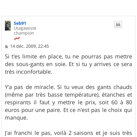
Seb91
Utagawiste
champion
M
14 déc. 2009, 22:45
e
s
Si t'es limite en place, tu ne pourras pas mettre
s
des sous-gants en soie. Et si tu y arrives ce sera
a
g
très inconfortable.
e
Y'a pas de miracle. Si tu veux des gants chauds
(même par très basse température), étanches et
respirants il faut y mettre le prix, soit 60 à 80
euros pour une paire. Et ce n'est pas le choix qui
manque.
J'ai franchi le pas, voilà 2 saisons et je suis très