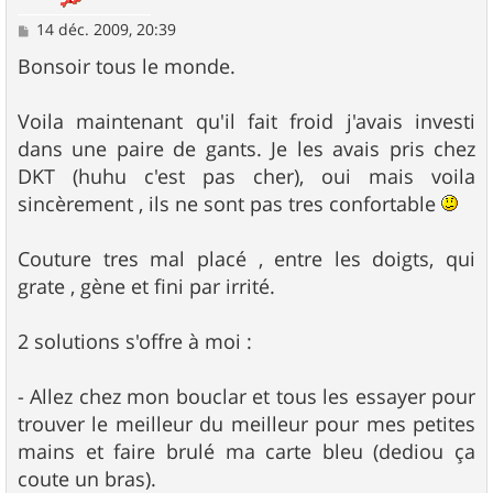
M
14 déc. 2009, 20:39
e
s
Bonsoir tous le monde.
s
a
g
Voila maintenant qu'il fait froid j'avais investi
e
dans une paire de gants. Je les avais pris chez
DKT (huhu c'est pas cher), oui mais voila
sincèrement , ils ne sont pas tres confortable
Couture tres mal placé , entre les doigts, qui
grate , gène et fini par irrité.
2 solutions s'offre à moi :
- Allez chez mon bouclar et tous les essayer pour
trouver le meilleur du meilleur pour mes petites
mains et faire brulé ma carte bleu (dediou ça
coute un bras).