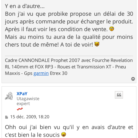
Y en a d'autre...
Bon j'ai vu que probike propose un délai de 30
jours après commande pour échanger le produit.
Après il faut voir les condition de vente.
Mais au moins tu aura de la qualité pour moins
chers tout de même! A toi de voir!
Cadre CANNONDALE Prophet 2007 avec Fourche Revelation
RL 140mm et FOX RP3 - Roues et Transmission XT - Pneu
Maxxis - Gps
garmin
Etrex 30
a
u
XPaY
t
Utagawiste
expert
M
15 déc. 2009, 18:20
e
s
Ohh oui j'ai bien vu qu'il y en avais d'autre et
s
c'est bien la le soucis
a