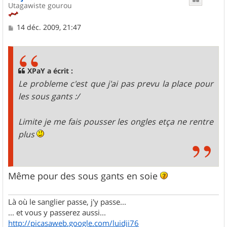
Utagawiste gourou
M
14 déc. 2009, 21:47
e
s
s
a
g
XPaY a écrit :
e
Le probleme c'est que j'ai pas prevu la place pour
les sous gants :/
Limite je me fais pousser les ongles etça ne rentre
plus
Même pour des sous gants en soie
Là où le sanglier passe, j'y passe...
... et vous y passerez aussi...
http://picasaweb.google.com/luidji76