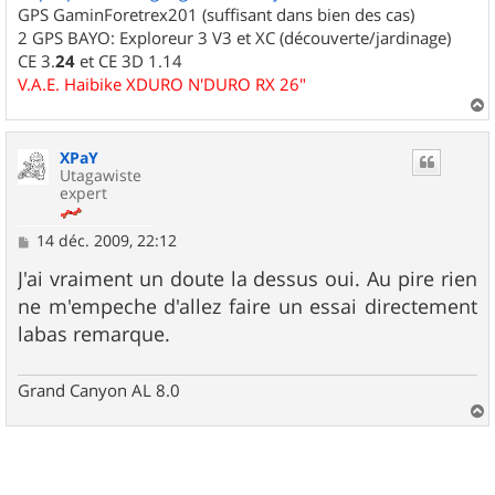
GPS GaminForetrex201 (suffisant dans bien des cas)
2 GPS BAYO: Exploreur 3 V3 et XC (découverte/jardinage)
CE 3.
24
et CE 3D 1.14
V.A.E. Haibike XDURO N'DURO RX 26"
a
u
XPaY
t
Utagawiste
expert
M
14 déc. 2009, 22:12
e
s
J'ai vraiment un doute la dessus oui. Au pire rien
s
ne m'empeche d'allez faire un essai directement
a
g
labas remarque.
e
Grand Canyon AL 8.0
a
u
t