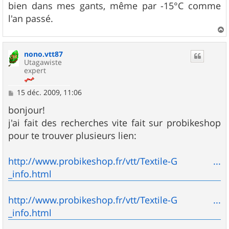
bien dans mes gants, même par -15°C comme
l'an passé.
a
u
nono.vtt87
t
Utagawiste
expert
M
15 déc. 2009, 11:06
e
s
bonjour!
s
j'ai fait des recherches vite fait sur probikeshop
a
g
pour te trouver plusieurs lien:
e
http://www.probikeshop.fr/vtt/Textile-G ...
_info.html
http://www.probikeshop.fr/vtt/Textile-G ...
_info.html