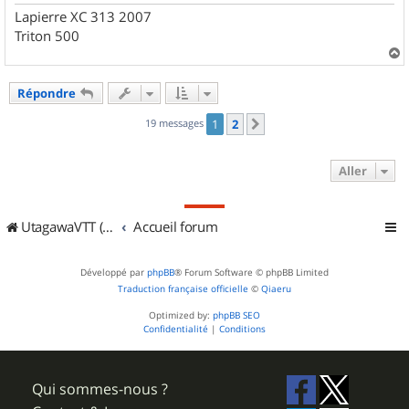
Lapierre XC 313 2007
Triton 500
a
u
Répondre
t
19 messages
1
2
Suivant
Aller
UtagawaVTT (Randos VTT et VTTAE avec traces GPS)
Accueil forum
Développé par
phpBB
® Forum Software © phpBB Limited
Traduction française officielle
©
Qiaeru
Optimized by:
phpBB SEO
Confidentialité
|
Conditions
Qui sommes-nous ?