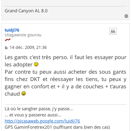
Grand Canyon AL 8.0
a
u
luidji76
t
Utagawiste gourou
M
14 déc. 2009, 21:36
e
s
Les gants c'est très perso. il faut les essayer pour
s
les adopter
a
g
Par contre tu peux aussi acheter des sous gants
e
fins chez DKT et réessayer les tiens, tu peux y
gagner en confort et + il y a de couches + t'auras
chaud
Là où le sanglier passe, j'y passe...
... et vous y passerez aussi...
http://picasaweb.google.com/luidji76
GPS GaminForetrex201 (suffisant dans bien des cas)