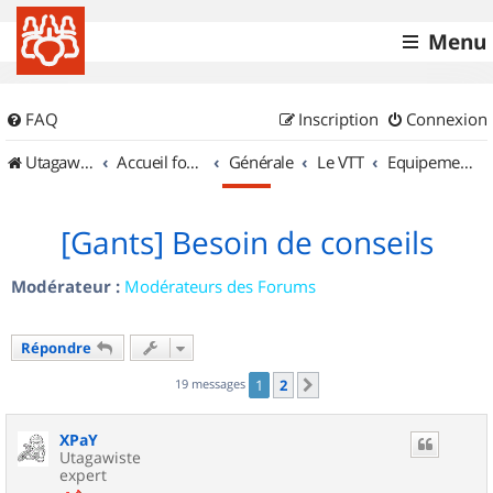
Menu
FAQ
Inscription
Connexion
UtagawaVTT (Randos VTT et VTTAE avec traces GPS)
Accueil forum
Générale
Le VTT
Equipements et Accessoires
[Gants] Besoin de conseils
Modérateur :
Modérateurs des Forums
Répondre
19 messages
1
2
Suivant
XPaY
Utagawiste
expert