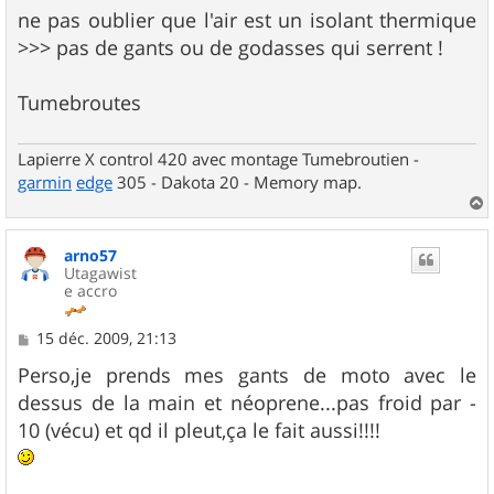
g
ne pas oublier que l'air est un isolant thermique
e
>>> pas de gants ou de godasses qui serrent !
Tumebroutes
Lapierre X control 420 avec montage Tumebroutien -
garmin
edge
305 - Dakota 20 - Memory map.
a
u
arno57
t
Utagawist
e accro
M
15 déc. 2009, 21:13
e
s
Perso,je prends mes gants de moto avec le
s
dessus de la main et néoprene...pas froid par -
a
g
10 (vécu) et qd il pleut,ça le fait aussi!!!!
e