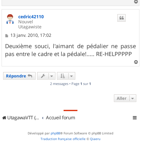
a
u
cedric42110
t
Nouvel
Utagawiste
M
13 janv. 2010, 17:02
e
s
Deuxième souci, l'aimant de pédalier ne passe
s
pas entre le cadre et la pédale!..... RE-HELPPPPP
a
g
e
a
u
Répondre
t
2 messages • Page
1
sur
1
Aller
UtagawaVTT (Randos VTT et VTTAE avec traces GPS)
Accueil forum
Développé par
phpBB
® Forum Software © phpBB Limited
Traduction française officielle
©
Qiaeru