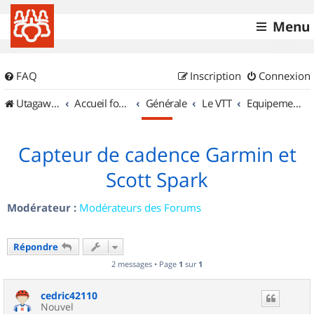
Menu
FAQ
Inscription
Connexion
UtagawaVTT (Randos VTT et VTTAE avec traces GPS)
Accueil forum
Générale
Le VTT
Equipements et Accessoires
Capteur de cadence Garmin et
Scott Spark
Modérateur :
Modérateurs des Forums
Répondre
2 messages • Page
1
sur
1
cedric42110
Nouvel