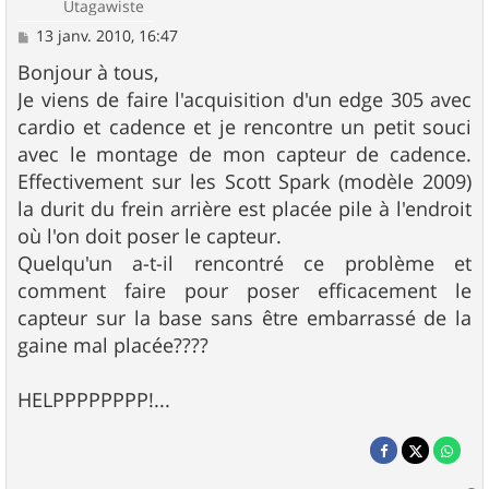
Utagawiste
M
13 janv. 2010, 16:47
e
s
Bonjour à tous,
s
Je viens de faire l'acquisition d'un edge 305 avec
a
g
cardio et cadence et je rencontre un petit souci
e
avec le montage de mon capteur de cadence.
Effectivement sur les Scott Spark (modèle 2009)
la durit du frein arrière est placée pile à l'endroit
où l'on doit poser le capteur.
Quelqu'un a-t-il rencontré ce problème et
comment faire pour poser efficacement le
capteur sur la base sans être embarrassé de la
gaine mal placée????
HELPPPPPPPP!...