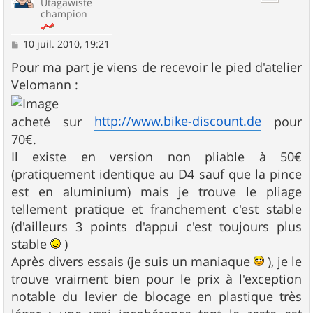
Utagawiste
champion
M
10 juil. 2010, 19:21
e
s
Pour ma part je viens de recevoir le pied d'atelier
s
Velomann :
a
g
e
http://www.bike-discount.de
acheté sur
pour
70€.
Il existe en version non pliable à 50€
(pratiquement identique au D4 sauf que la pince
est en aluminium) mais je trouve le pliage
tellement pratique et franchement c'est stable
(d'ailleurs 3 points d'appui c'est toujours plus
stable
)
Après divers essais (je suis un maniaque
), je le
trouve vraiment bien pour le prix à l'exception
notable du levier de blocage en plastique très