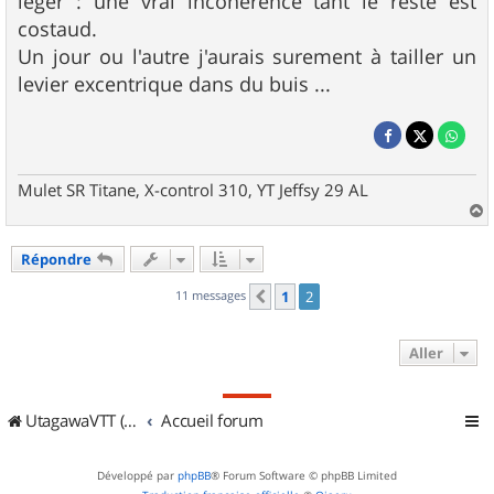
léger : une vrai incohérence tant le reste est
costaud.
Un jour ou l'autre j'aurais surement à tailler un
levier excentrique dans du buis ...
Mulet SR Titane, X-control 310, YT Jeffsy 29 AL
a
u
Répondre
t
11 messages
1
2
Précédent
Aller
UtagawaVTT (Randos VTT et VTTAE avec traces GPS)
Accueil forum
Développé par
phpBB
® Forum Software © phpBB Limited