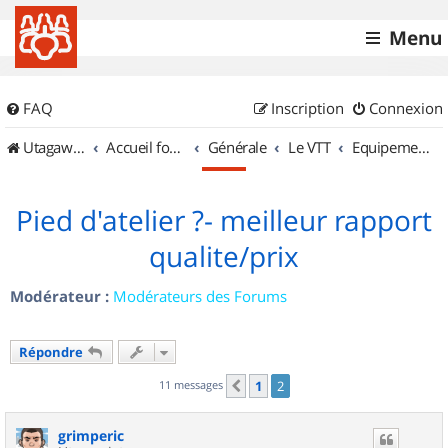
Menu
FAQ
Inscription
Connexion
UtagawaVTT (Randos VTT et VTTAE avec traces GPS)
Accueil forum
Générale
Le VTT
Equipements et Accessoires
Pied d'atelier ?- meilleur rapport
qualite/prix
Modérateur :
Modérateurs des Forums
Répondre
11 messages
1
2
Précédent
grimperic