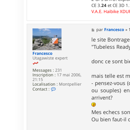
6
CE 3.
24
et CE 3D 1
V.A.E. Haibike XD
M
par
Francesco
»
e
s
le site Bontrager
s
"Tubeless Ready
a
g
Francesco
e
Utagawiste expert
donc ce sont b
Messages :
231
Inscription :
17 mai 2006,
mais telle est 
21:15
- pensez-vous (
Localisation :
Montpellier
C
Contact :
ou souples) en
o
arrivent?
n
t
a
Mes echecs son
c
t
Ou bien faut-il 
e
r