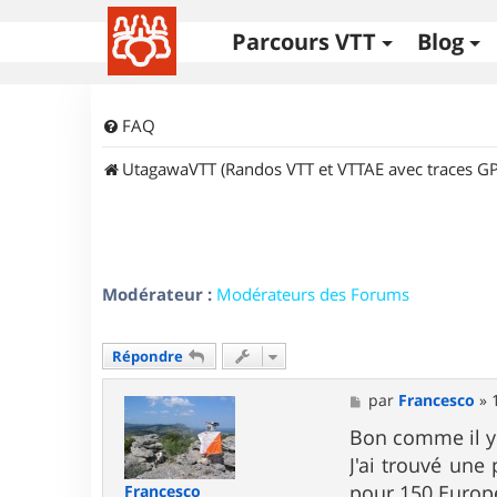
Parcours VTT
Blog
FAQ
UtagawaVTT (Randos VTT et VTTAE avec traces GP
Modérateur :
Modérateurs des Forums
Répondre
M
par
Francesco
»
e
s
Bon comme il y 
s
J'ai trouvé une
a
g
pour 150 Europé
Francesco