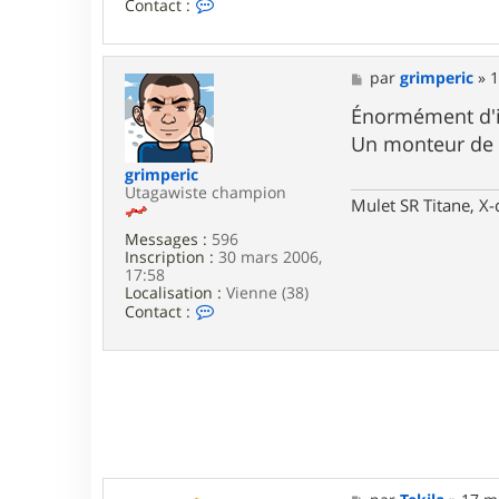
C
Contact :
o
n
t
a
M
par
grimperic
»
1
c
e
t
s
Énormément d'
e
s
Un monteur de r
r
a
l
g
grimperic
o
e
Utagawiste champion
u
Mulet SR Titane, X-
-
b
Messages :
596
l
Inscription :
30 mars 2006,
a
17:58
n
Localisation :
Vienne (38)
c
C
Contact :
o
n
t
a
c
t
e
r
g
r
M