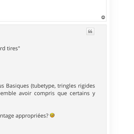
H
a
u
t
d tires"
 Basiques (tubetype, tringles rigides
semble avoir compris que certains y
ontage appropriées?