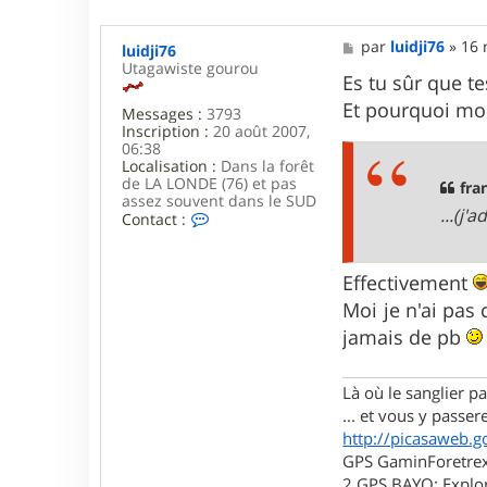
M
par
luidji76
»
16 
luidji76
e
Utagawiste gourou
s
Es tu sûr que t
s
Et pourquoi mo
Messages :
3793
a
Inscription :
20 août 2007,
g
06:38
e
Localisation :
Dans la forêt
de LA LONDE (76) et pas
fra
assez souvent dans le SUD
...(j'
C
Contact :
o
n
t
Effectivement
a
c
Moi je n'ai pas
t
jamais de pb
e
r
l
u
Là où le sanglier pas
i
... et vous y passere
d
http://picasaweb.g
j
i
GPS GaminForetrex2
7
2 GPS BAYO: Explor