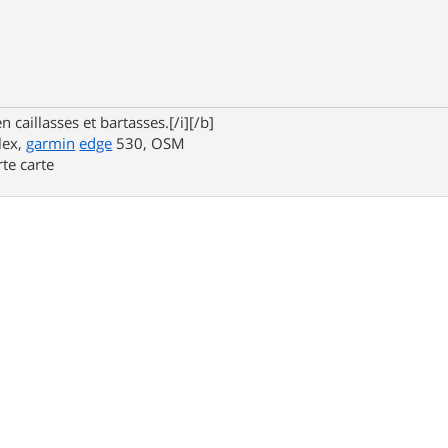
n caillasses et bartasses.[/i][/b]
lex,
garmin
edge
530, OSM
rte carte