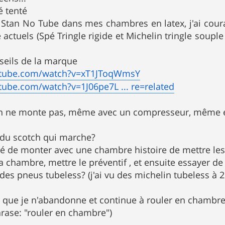
é tenté
 Stan No Tube dans mes chambres en latex, j'ai co
actuels (Spé Tringle rigide et Michelin tringle souple
onseils de la marque
utube.com/watch?v=xT1JToqWmsY
tube.com/watch?v=1J06pe7L ... re=related
on ne monte pas, même avec un compresseur, même en
 du scotch qui marche?
yé de monter avec une chambre histoire de mettre les
la chambre, mettre le préventif , et ensuite essayer d
 des pneus tubeless? (j'ai vu des michelin tubeless à 
 que je n'abandonne et continue à rouler en chambre
hrase: "rouler en chambre")