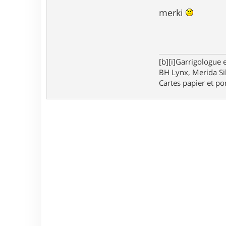
merki
[b][i]Garrigologue e
BH Lynx, Merida Si
Cartes papier et po