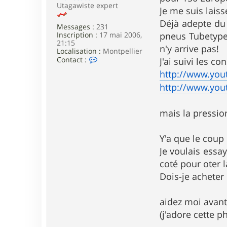
e
Utagawiste expert
Je me suis laiss
Déjà adepte du
Messages :
231
Inscription :
17 mai 2006,
pneus Tubetype 
21:15
n'y arrive pas!
Localisation :
Montpellier
C
Contact :
J'ai suivi les c
o
http://www.yo
n
t
http://www.you
a
c
t
mais la pressi
e
r
F
Y'a que le coup
r
a
Je voulais essa
n
coté pour oter 
c
e
Dois-je acheter
s
c
o
aidez moi avant
(j'adore cette p