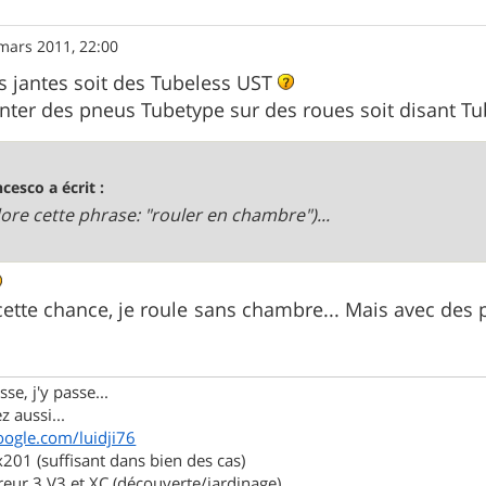
mars 2011, 22:00
es jantes soit des Tubeless UST
nter des pneus Tubetype sur des roues soit disant T
ncesco a écrit :
adore cette phrase: "rouler en chambre")...
 cette chance, je roule sans chambre... Mais avec des 
se, j'y passe...
z aussi...
oogle.com/luidji76
01 (suffisant dans bien des cas)
eur 3 V3 et XC (découverte/jardinage)