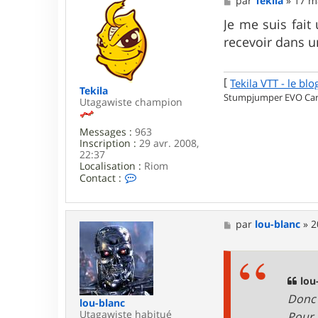
par
Tekila
»
17 m
i
e
m
s
Je me suis fait 
p
s
e
recevoir dans 
a
r
g
i
e
c
[
Tekila VTT - le blo
Tekila
Stumpjumper EVO Carb
Utagawiste champion
Messages :
963
Inscription :
29 avr. 2008,
22:37
Localisation :
Riom
C
Contact :
o
n
t
a
M
par
lou-blanc
»
2
c
e
t
s
e
s
r
a
T
g
lou
e
e
Donc 
k
lou-blanc
i
Utagawiste habitué
Pour 