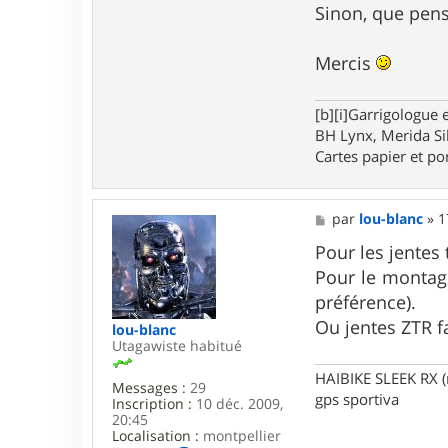
F
Sinon, que pen
r
a
n
Mercis
c
e
s
c
[b][i]Garrigologue e
o
BH Lynx, Merida Si
Cartes papier et po
M
par
lou-blanc
»
1
e
s
Pour les jentes
s
Pour le montage
a
g
préférence).
e
Ou jentes ZTR f
lou-blanc
Utagawiste habitué
HAIBIKE SLEEK RX 
Messages :
29
gps sportiva
Inscription :
10 déc. 2009,
20:45
Localisation :
montpellier