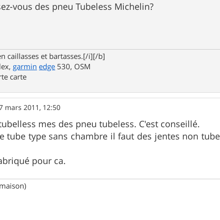
sez-vous des pneu Tubeless Michelin?
n caillasses et bartasses.[/i][/b]
lex,
garmin
edge
530, OSM
rte carte
7 mars 2011, 12:50
 tubelless mes des pneu tubeless. C'est conseillé.
 tube type sans chambre il faut des jentes non tubel
abriqué pour ca.
(maison)