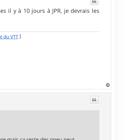
s il y à 10 jours à JPR, je devrais les
]
at du VTT
H
a
u
t
age mais ca reste des pneu peut