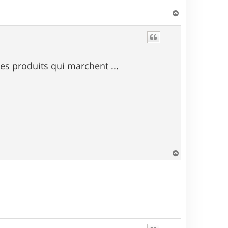
H
a
u
t
es produits qui marchent ...
H
a
u
t