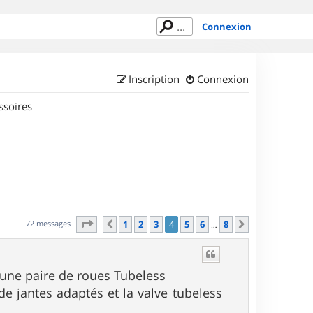
Connexion
Inscription
Connexion
ssoires
Page
4
sur
8
72 messages
1
2
3
4
5
6
8
Précédent
Suivant
…
 une paire de roues Tubeless
de jantes adaptés et la valve tubeless