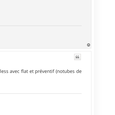
H
a
u
t
ess avec flat et préventif (notubes de