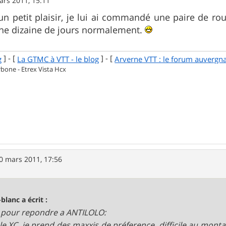
ars 2011, 15:11
un petit plaisir, je lui ai commandé une paire de roue
une dizaine de jours normalement.
] - [
] - [
g
La GTMC à VTT - le blog
Arverne VTT : le forum auvergn
one - Etrex Vista Hcx
0 mars 2011, 17:56
-blanc a écrit :
pour repondre a ANTILOLO:
le XC, je prend des maxxis de préference, difficile au mont