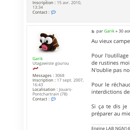
Inscription :
15 avr. 2010,
13:34
C
Contact :
o
n
t
a
M
par
Garik
»
30 ao
c
e
t
s
Au vieux campeu
e
s
r
a
a
g
Pour l'outillag
n
Garik
e
de rustines moi 
g
Utagawiste gourou
e
N'oublie pas no
l
Messages :
3068
s
Inscription :
17 sept. 2007,
t
Pour le réchaud
16:43
o
Localisation :
Jouars-
n
interdictions de
Pontchartrain (78)
e
C
Contact :
d
o
Si ça te dis j
n
t
préparer au mie
a
c
t
Engine LAB NGN140 