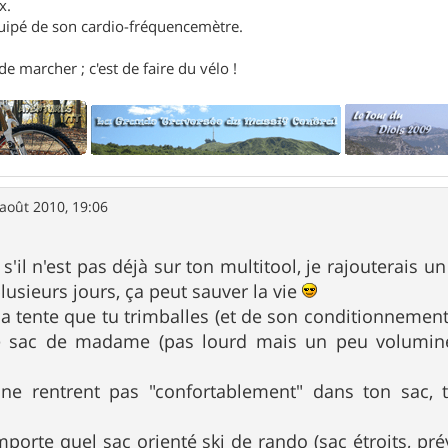
x.
uipé de son cardio-fréquencemètre.
e marcher ; c'est de faire du vélo !
août 2010, 19:06
, s'il n'est pas déjà sur ton multitool, je rajouterais u
lusieurs jours, ça peut sauver la vie
la tente que tu trimballes (et de son conditionnemen
le sac de madame (pas lourd mais un peu volumineu
 ne rentrent pas "confortablement" dans ton sac, t
importe quel sac orienté ski de rando (sac étroits, pr