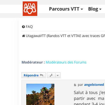
Parcours VTT
Blog
FAQ
UtagawaVTT (Randos VTT et VTTAE avec traces GP
Modérateur :
Modérateurs des Forums
Répondre
M
par
angelstoned
e
s
Salut à tous j'
s
partir avec ma
a
g
pendant 3-4 jou