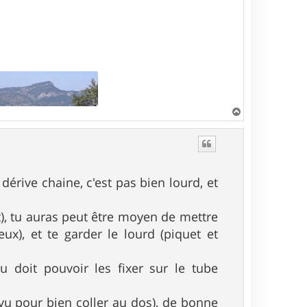
H
a
u
t
n dérive chaine, c'est pas bien lourd, et
t), tu auras peut être moyen de mettre
x), et te garder le lourd (piquet et
u doit pouvoir les fixer sur le tube
évu pour bien coller au dos), de bonne