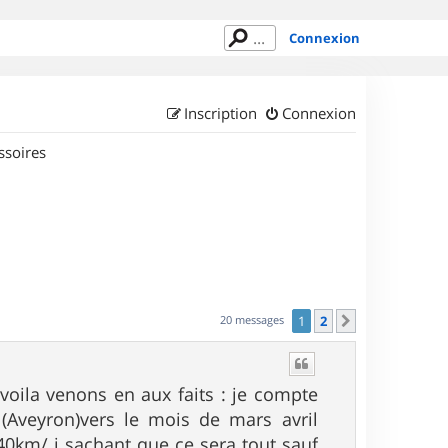
Connexion
Inscription
Connexion
ssoires
20 messages
1
2
Suivant
voila venons en aux faits : je compte
(Aveyron)vers le mois de mars avril
40km/ j sachant que ce sera tout sauf