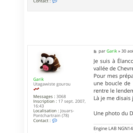
C
Contact :
o
n
t
a
c
t
e
r
a
n
M
par
Garik
»
30 ao
g
e
e
s
Je suis à Élanc
l
s
s
vallée de Chevr
a
t
g
Pour mes prépar
o
Garik
e
n
une boucle de 
Utagawiste gourou
e
rentre le lende
d
Messages :
3068
Là je me disais 
Inscription :
17 sept. 2007,
16:43
Localisation :
Jouars-
Une photo du De
Pontchartrain (78)
C
Contact :
o
Engine LAB NGN140 
n