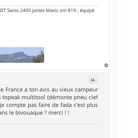
DT Swiss 240S jantes Mavic xm 819 ; équipé
H
a
u
t
e de France a ton avis au vieux campeur
ois topeak multitool (démonte pneu clef
(je compte pas faire de fada c'est plus
ans le bivouaque ? merci ! !