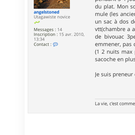
e
du plat. Mon so
angelstoned
mule (les ancien
Utagawiste novice
un sac à dos d
vtt(chambre a ai
Messages :
14
Inscription :
15 avr. 2010,
de bivouac 3pe
13:34
emmener, pas de
C
Contact :
o
(1 2 nuits max 
n
t
sacoche en plu
a
c
t
Je suis preneur 
e
r
a
n
g
e
La vie, c'est comme 
l
s
t
o
n
e