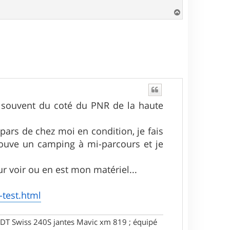
H
a
u
t
us souvent du coté du PNR de la haute
pars de chez moi en condition, je fais
rouve un camping à mi-parcours et je
our voir ou en est mon matériel...
-test.html
DT Swiss 240S jantes Mavic xm 819 ; équipé