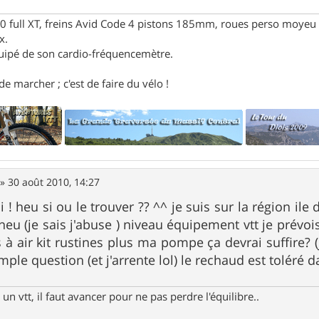
full XT, freins Avid Code 4 pistons 185mm, roues perso moyeu 
x.
uipé de son cardio-fréquencemètre.
e marcher ; c'est de faire du vélo !
»
30 août 2010, 14:27
i ! heu si ou le trouver ?? ^^ je suis sur la région il
t heu (je sais j'abuse ) niveau équipement vtt je prév
s à air kit rustines plus ma pompe ça devrai suffire? 
mple question (et j'arrente lol) le rechaud est toléré d
un vtt, il faut avancer pour ne pas perdre l'équilibre..