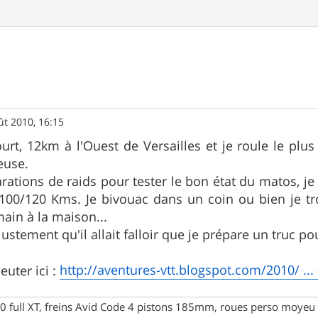
ût 2010, 16:15
ourt, 12km à l'Ouest de Versailles et je roule le pl
euse.
ations de raids pour tester le bon état du matos, je 
100/120 Kms. Je bivouac dans un coin ou bien je t
main à la maison...
justement qu'il allait falloir que je prépare un truc p
http://aventures-vtt.blogspot.com/2010/ ... 
uter ici :
full XT, freins Avid Code 4 pistons 185mm, roues perso moyeu 