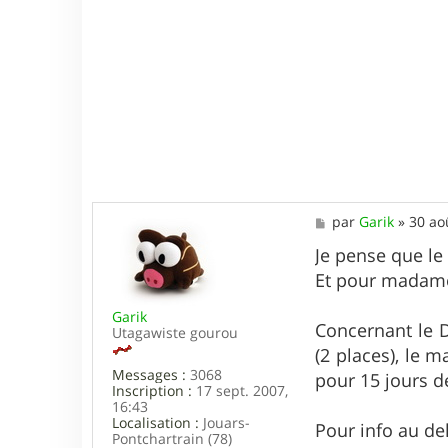
d
M
par
Garik
»
30 ao
e
s
Je pense que le 
s
Et pour madam
a
g
Garik
e
Concernant le D
Utagawiste gourou
(2 places), le m
Messages :
3068
pour 15 jours d
Inscription :
17 sept. 2007,
16:43
Localisation :
Jouars-
Pour info au del
Pontchartrain (78)