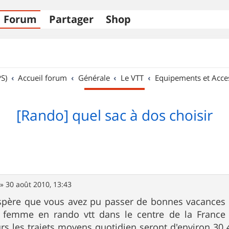
Forum
Partager
Shop
S)
Accueil forum
Générale
Le VTT
Equipements et Acce
[Rando] quel sac à dos choisir
»
30 août 2010, 13:43
espère que vous avez pu passer de bonnes vacances 
 femme en rando vtt dans le centre de la France 
rs les trajets moyens quotidien seront d'environ 30 