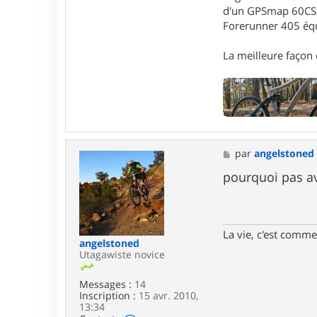
e
d'un GPSmap 60CS
r
G
Forerunner 405 éq
a
r
La meilleure façon d
i
k
M
par
angelstoned
e
s
pourquoi pas ave
s
a
g
e
La vie, c'est comme 
angelstoned
Utagawiste novice
Messages :
14
Inscription :
15 avr. 2010,
13:34