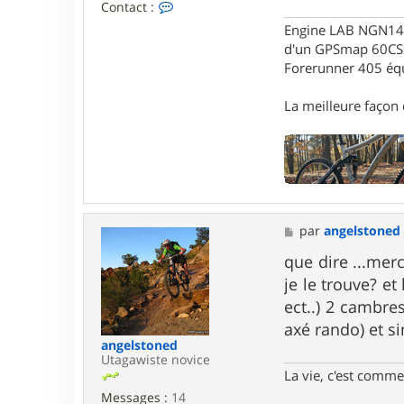
C
Contact :
o
Engine LAB NGN140 
n
t
d'un GPSmap 60CS
a
Forerunner 405 éq
c
t
La meilleure façon d
e
r
G
a
r
i
k
M
par
angelstoned
e
s
que dire ...merc
s
je le trouve? e
a
g
ect..) 2 cambre
e
axé rando) et si
angelstoned
Utagawiste novice
La vie, c'est comme 
Messages :
14