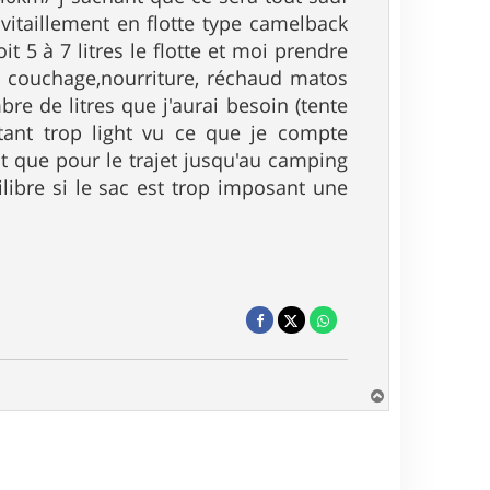
vitaillement en flotte type camelback
t 5 à 7 litres le flotte et moi prendre
c couchage,nourriture, réchaud matos
bre de litres que j'aurai besoin (tente
tant trop light vu ce que je compte
t que pour le trajet jusqu'au camping
ilibre si le sac est trop imposant une
H
a
u
t