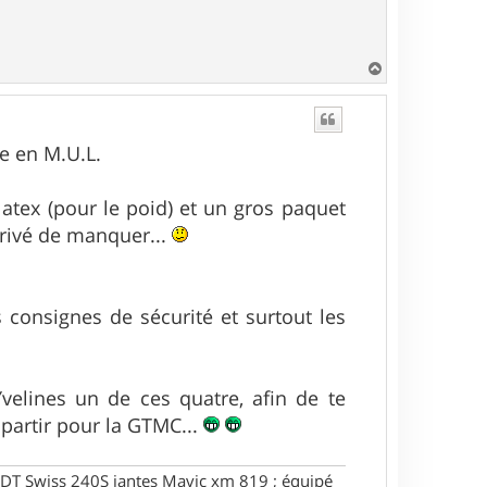
H
a
u
t
e en M.U.L.
latex (pour le poid) et un gros paquet
arrivé de manquer...
s consignes de sécurité et surtout les
velines un de ces quatre, afin de te
 partir pour la GTMC...
DT Swiss 240S jantes Mavic xm 819 ; équipé