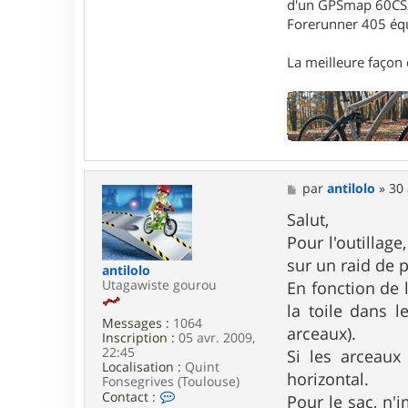
t
d'un GPSmap 60CS
a
Forerunner 405 éq
c
t
e
La meilleure façon d
r
G
a
r
i
k
M
par
antilolo
»
30 
e
s
Salut,
s
Pour l'outillage
a
g
sur un raid de p
antilolo
e
Utagawiste gourou
En fonction de 
la toile dans 
Messages :
1064
arceaux).
Inscription :
05 avr. 2009,
22:45
Si les arceaux
Localisation :
Quint
horizontal.
Fonsegrives (Toulouse)
C
Contact :
Pour le sac, n'