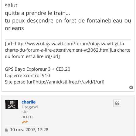
s
salut
s
quitte a prendre le train...
a
g
tu peux descendre en foret de fontainebleau ou
e
orleans
[url=http://www.utagawavtt.com/forum/utagawavtt-gt-la-
charte-du-forum-a-lire-attentivement-vt3062.html]La charte
du forum est à lire ici[/url]
GPS Bayo Exploreur 3 + CE3.20
Lapierre xcontrol 910
Site perso [url]http://annickstl.free.fr/avld/[/url]
a
u
charlie
t
Utagawi
ste
accro
M
10 nov. 2007, 17:28
e