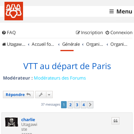
Menu
FAQ
Inscription
Connexion
UtagawaVTT (Randos VTT et VTTAE avec traces GPS)
Accueil forum
Générale
Organisation de sorties & Recherche de partenaires
Organisation de sorties en région Île de France
VTT au départ de Paris
Modérateur :
Modérateurs des Forums
Répondre
37 messages
1
2
3
4
Suivant
charlie
Utagawi
ste
accro