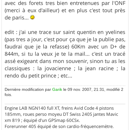
avec des forets tres bien entretenues par l'ONF
(merci à eux d'ailleur) et en plus c'est tout près
de paris...
edit : j'ai une trace sur saint quentin en yvelines
(pas tres a jour, c'est pour ça que je la publie pas,
faudrai que je la refasse) 60Km avec un D+ de
844m, si tu la veux je te la mail... c'est un tracé
assé exigeant dans mon souvenir, sinon tu as les
classiques : la jovacienne ; la jean racine ; la
rendo du petit prince ; etc...
Dernière modification par
Garik
le 09 nov. 2007, 21:31, modifié 2
fois.
Engine LAB NGN140 full XT, freins Avid Code 4 pistons
185mm, roues perso moyeu DT Swiss 240S jantes Mavic
xm 819 ; équipé d'un GPSmap 60CSx.
Forerunner 405 équipé de son cardio-fréquencemètre.