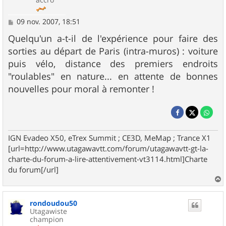
M
09 nov. 2007, 18:51
e
s
Quelqu'un a-t-il de l'expérience pour faire des
s
sorties au départ de Paris (intra-muros) : voiture
a
g
puis vélo, distance des premiers endroits
e
"roulables" en nature... en attente de bonnes
nouvelles pour moral à remonter !
IGN Evadeo X50, eTrex Summit ; CE3D, MeMap ; Trance X1
[url=http://www.utagawavtt.com/forum/utagawavtt-gt-la-
charte-du-forum-a-lire-attentivement-vt3114.html]Charte
du forum[/url]
a
u
rondoudou50
t
Utagawiste
champion