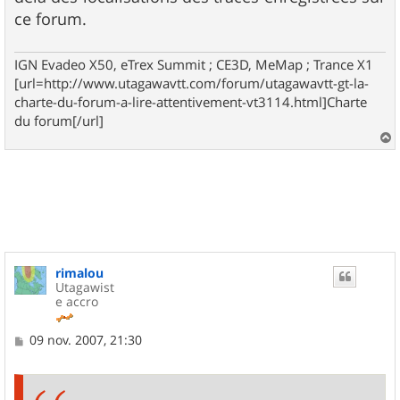
ce forum.
IGN Evadeo X50, eTrex Summit ; CE3D, MeMap ; Trance X1
[url=http://www.utagawavtt.com/forum/utagawavtt-gt-la-
charte-du-forum-a-lire-attentivement-vt3114.html]Charte
du forum[/url]
a
u
t
rimalou
Utagawist
e accro
M
09 nov. 2007, 21:30
e
s
s
a