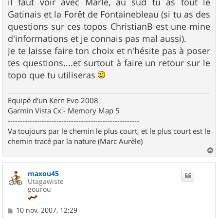
il faut voir avec Marle, au sud tu as tout le
Gatinais et la Forêt de Fontainebleau (si tu as des
questions sur ces topos ChristianB est une mine
d'informations et je connais pas mal aussi).
Je te laisse faire ton choix et n'hésite pas à poser
tes questions....et surtout à faire un retour sur le
topo que tu utiliseras
Equipé d'un Kern Evo 2008
Garmin Vista Cx - Memory Map 5
------------------------------------------------------
Va toujours par le chemin le plus court, et le plus court est le
chemin tracé par la nature (Marc Aurèle)
a
u
maxou45
t
Utagawiste
gourou
M
10 nov. 2007, 12:29
e