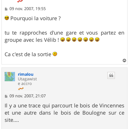
M
09 nov. 2007, 19:55
e
s
Pourquoi la voiture ?
s
a
g
tu te rapproches d'une gare et vous partez en
e
groupe avec les Vélib !
Ca c'est de la sortie
a
u
rimalou
t
Utagawist
e accro
M
09 nov. 2007, 21:07
e
s
Il y a une trace qui parcourt le bois de Vincennes
s
et une autre dans le bois de Boulogne sur ce
a
g
site....
e