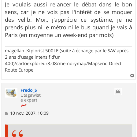
Je voulais aussi relancer le débat dans le bon
sens, car je ne vois pas l'intérêt de se moquer
des velib. Moi,, j'apprécie ce système, je ne
prends plus ni le métro ni le bus quand je vais à
Paris (en moyenne un week-end par mois)
magellan eXplorist 500LE (suite à échange par le SAV après
2 ans d'usage intensif d'un
400)/cartoexploreur3.08/memorymap/Mapsend Direct
Route Europe
a
u
Fredo_S
t
Utagawist
e expert
M
10 nov. 2007, 10:09
e
s
s
a