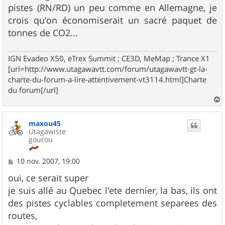
pistes (RN/RD) un peu comme en Allemagne, je
crois qu'on économiserait un sacré paquet de
tonnes de CO2...
IGN Evadeo X50, eTrex Summit ; CE3D, MeMap ; Trance X1
[url=http://www.utagawavtt.com/forum/utagawavtt-gt-la-
charte-du-forum-a-lire-attentivement-vt3114.html]Charte
du forum[/url]
a
u
maxou45
t
Utagawiste
gourou
M
10 nov. 2007, 19:00
e
s
oui, ce serait super
s
je suis allé au Quebec l'ete dernier, la bas, ils ont
a
g
des pistes cyclables completement separees des
e
routes,