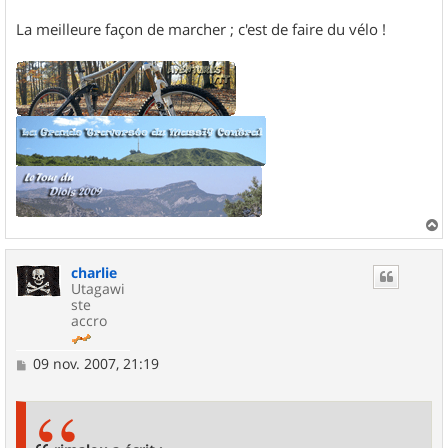
La meilleure façon de marcher ; c'est de faire du vélo !
a
u
charlie
t
Utagawi
ste
accro
M
09 nov. 2007, 21:19
e
s
s
a
g