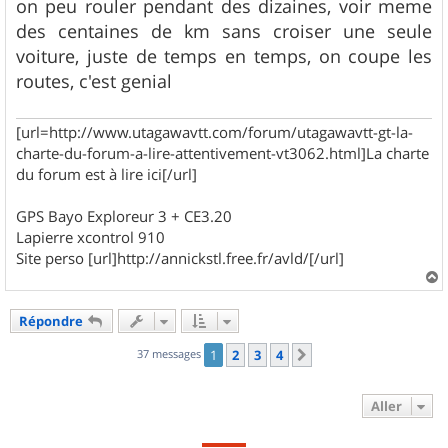
on peu rouler pendant des dizaines, voir meme
des centaines de km sans croiser une seule
voiture, juste de temps en temps, on coupe les
routes, c'est genial
[url=http://www.utagawavtt.com/forum/utagawavtt-gt-la-
charte-du-forum-a-lire-attentivement-vt3062.html]La charte
du forum est à lire ici[/url]
GPS Bayo Exploreur 3 + CE3.20
Lapierre xcontrol 910
Site perso [url]http://annickstl.free.fr/avld/[/url]
a
u
Répondre
t
37 messages
1
2
3
4
Suivant
Aller