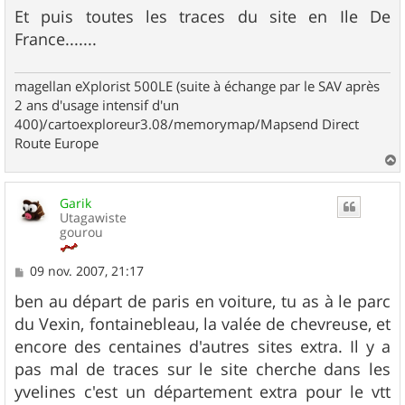
Et puis toutes les traces du site en Ile De
France.......
magellan eXplorist 500LE (suite à échange par le SAV après
2 ans d'usage intensif d'un
400)/cartoexploreur3.08/memorymap/Mapsend Direct
Route Europe
a
u
Garik
t
Utagawiste
gourou
M
09 nov. 2007, 21:17
e
s
ben au départ de paris en voiture, tu as à le parc
s
du Vexin, fontainebleau, la valée de chevreuse, et
a
g
encore des centaines d'autres sites extra. Il y a
e
pas mal de traces sur le site cherche dans les
yvelines c'est un département extra pour le vtt