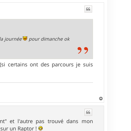
 la journée
pour dimanche ok
(si certains ont des parcours je suis
H
a
u
t
nt" et l'autre pas trouvé dans mon
r sur un Raptor !