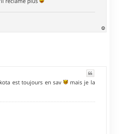
'il réclame plus
H
a
u
t
akota est toujours en sav
mais je la