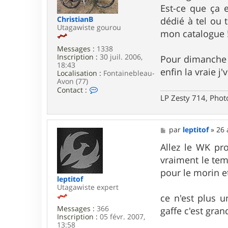
a
g
Est-ce que ça e
r
e
m
ChristianB
dédié à tel ou 
Utagawiste gourou
mon catalogue 
Messages :
1338
Inscription :
30 juil. 2006,
Pour dimanche n
18:43
enfin la vraie j
Localisation :
Fontainebleau-
Avon (77)
C
Contact :
o
LP Zesty 714, Phot
n
t
a
M
c
par
leptitof
»
26 
e
t
s
Allez le WK pro
e
s
r
vraiment le tem
a
C
g
h
pour le morin 
e
r
leptitof
i
Utagawiste expert
s
ce n'est plus 
t
Messages :
366
gaffe c'est gran
i
Inscription :
05 févr. 2007,
a
13:58
n