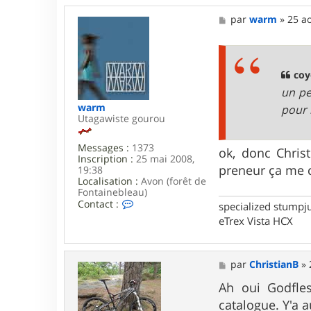
M
par
warm
»
25 a
e
s
s
a
g
coy
e
un pe
warm
pour 
Utagawiste gourou
Messages :
1373
ok, donc Christ
Inscription :
25 mai 2008,
preneur ça me 
19:38
Localisation :
Avon (forêt de
Fontainebleau)
C
Contact :
specialized stumpj
o
eTrex Vista HCX
n
t
a
c
M
par
ChristianB
»
t
e
e
s
Ah oui Godfles
r
s
w
catalogue. Y'a a
a