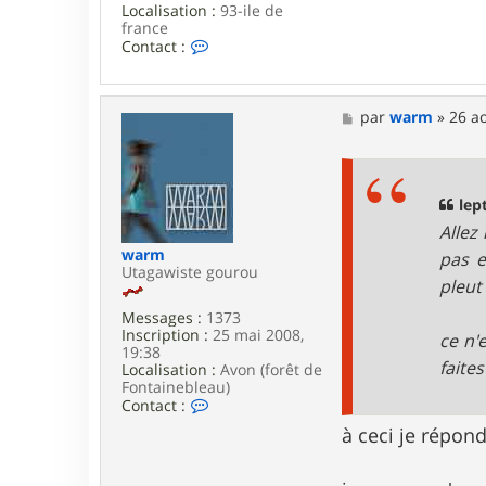
Localisation :
93-ile de
B
france
C
Contact :
o
n
t
a
M
par
warm
»
26 a
c
e
t
s
e
s
r
a
l
g
lept
e
e
Allez
p
t
warm
pas e
i
Utagawiste gourou
pleut
t
o
Messages :
1373
f
Inscription :
25 mai 2008,
ce n'
19:38
faites
Localisation :
Avon (forêt de
Fontainebleau)
C
Contact :
o
à ceci je répond
n
t
a