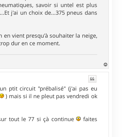
neumatiques, savoir si untel est plus
...Et j'ai un choix de...375 pneus dans
en vient presqu'à souhaiter la neige,
, trop dur en ce moment.
H
a
u
t
ptit circuit "prébalisé" (j'ai pas eu
) mais si il ne pleut pas vendredi ok
ur tout le 77 si çà continue
faites