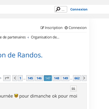
Connexion
Inscription
Connexion
e de partenaires
Organisation de sorties en région Île de France
on de Randos.
Page
147
sur
662
es
1
145
146
147
148
149
662
Précédent
Suivant
…
…
journée
pour dimanche ok pour moi