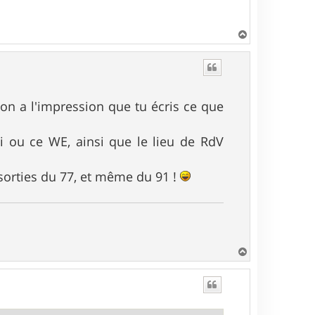
H
a
u
t
n a l'impression que tu écris ce que
di ou ce WE, ainsi que le lieu de RdV
 sorties du 77, et même du 91 !
H
a
u
t