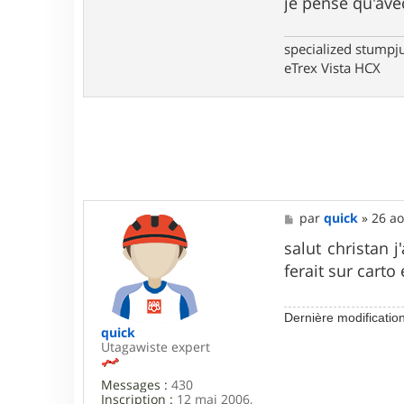
je pense qu'ave
c
t
e
r
specialized stumpj
w
eTrex Vista HCX
a
r
m
M
par
quick
»
26 ao
e
s
salut christan 
s
ferait sur carto
a
g
e
Dernière modificatio
quick
Utagawiste expert
Messages :
430
Inscription :
12 mai 2006,