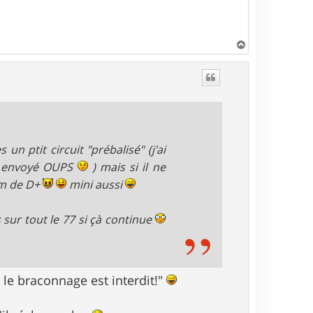
H
a
u
t
 ptit circuit "prébalisé" (j'ai
as envoyé OUPS
) mais si il ne
0m de D+
mini aussi
sur tout le 77 si çà continue
 le braconnage est interdit!"