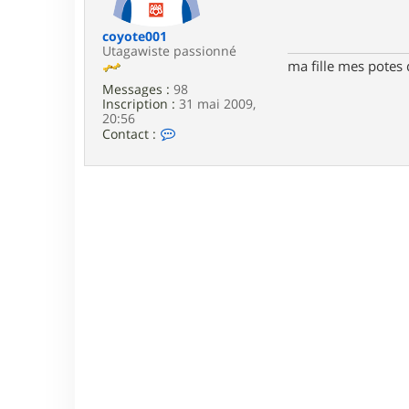
e
coyote001
Utagawiste passionné
ma fille mes potes 
Messages :
98
Inscription :
31 mai 2009,
20:56
C
Contact :
o
n
t
a
c
t
e
r
c
o
y
o
t
e
0
0
1