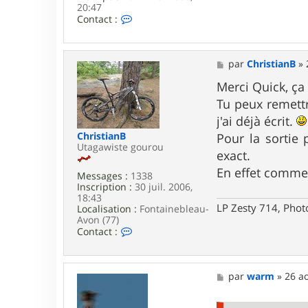
20:47
C
Contact :
o
n
t
a
M
par
ChristianB
»
c
e
t
s
Merci Quick, ça
e
s
Tu peux remett
r
a
q
g
j'ai déjà écrit.
u
e
ChristianB
Pour la sortie 
i
Utagawiste gourou
c
exact.
k
En effet comme 
Messages :
1338
Inscription :
30 juil. 2006,
18:43
LP Zesty 714, Phot
Localisation :
Fontainebleau-
Avon (77)
C
Contact :
o
n
t
a
M
par
warm
»
26 a
c
e
t
s
e