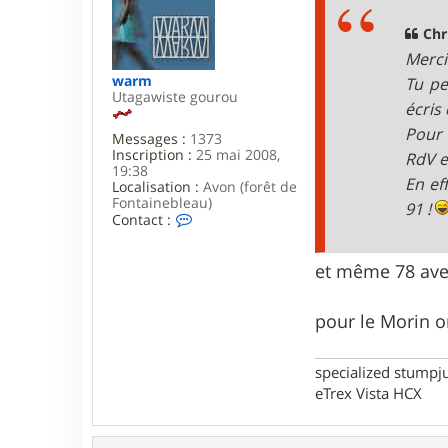
s
r
a
C
g
Chr
h
e
Merci
r
i
warm
Tu pe
s
Utagawiste gourou
écris 
t
i
Pour 
Messages :
1373
a
Inscription :
25 mai 2008,
RdV e
n
19:38
B
En ef
Localisation :
Avon (forêt de
Fontainebleau)
91 !
C
Contact :
o
n
t
et même 78 av
a
c
t
pour le Morin o
e
r
w
specialized stumpj
a
eTrex Vista HCX
r
m