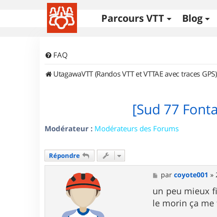
Parcours VTT
Blog
FAQ
UtagawaVTT (Randos VTT et VTTAE avec traces GPS)
[Sud 77 Font
Modérateur :
Modérateurs des Forums
Répondre
M
par
coyote001
»
e
s
un peu mieux fi
s
le morin ça me 
a
g