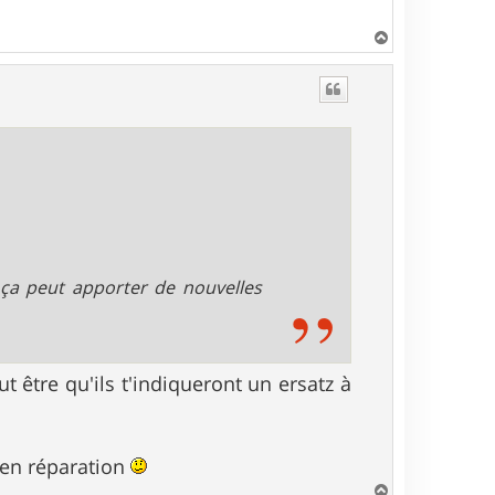
H
a
u
t
ça peut apporter de nouvelles
ut être qu'ils t'indiqueront un ersatz à
 en réparation
H