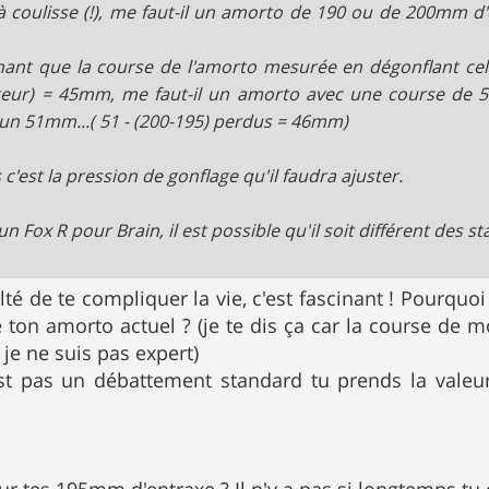
à coulisse (!), me faut-il un amorto de 190 ou de 200mm d'
hant que la course de l'amorto mesurée en dégonflant celu
eur) = 45mm, me faut-il un amorto avec une course de 
un 51mm...( 51 - (200-195) perdus = 46mm)
 c'est la pression de gonflage qu'il faudra ajuster.
un Fox R pour Brain, il est possible qu'il soit différent des st
ulté de te compliquer la vie, c'est fascinant ! Pourqu
ton amorto actuel ? (je te dis ça car la course de m
 je ne suis pas expert)
est pas un débattement standard tu prends la vale
ur tes 195mm d'entraxe ? Il n'y a pas si longtemps tu 