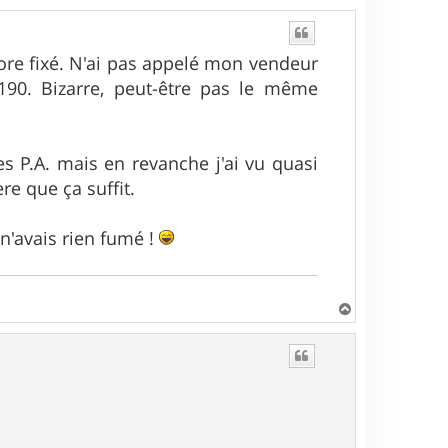
ore fixé. N'ai pas appelé mon vendeur
90. Bizarre, peut-être pas le même
es P.A. mais en revanche j'ai vu quasi
re que ça suffit.
n'avais rien fumé !
H
a
u
t