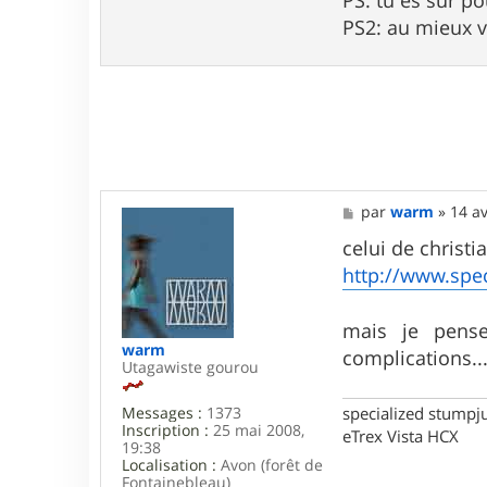
PS2: au mieux v
M
par
warm
»
14 av
e
s
celui de christi
s
http://www.spec
a
g
e
mais je pens
warm
complications..
Utagawiste gourou
Messages :
1373
specialized stumpj
Inscription :
25 mai 2008,
eTrex Vista HCX
19:38
Localisation :
Avon (forêt de
Fontainebleau)