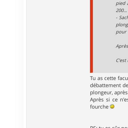
o
pied 
n
200...
t
a
- Sac
c
t
plong
e
pour 
r
R
e
Après
g
o
m
C'est 
a
Tu as cette fac
débattement de 
plongeur, après
Après si ce n'
fourche
PS: tu es sûr po