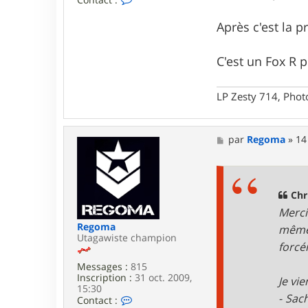
o
n
Après c'est la p
t
a
c
C'est un Fox R p
t
e
r
LP Zesty 714, Phot
C
h
r
i
M
par
Regoma
»
14
s
e
t
s
i
s
a
a
n
g
Chr
B
e
Merci
Regoma
même
Utagawiste champion
forcé
Messages :
815
Inscription :
31 oct. 2009,
Je vi
15:30
- Sac
C
Contact :