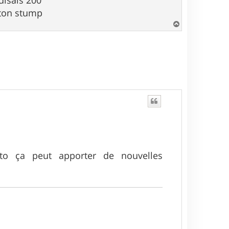
e ton stump
H
a
u
t
o ça peut apporter de nouvelles