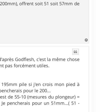
(200mm), offrent soit 51 soit 57mm de
H
a
u
t
 d'après Godflesh, c'est la même chose
nt pas forcément utiles.
 195mm pile si j'en crois mon pied à
pencherais pour le 200...
 est de 55-10 (mesures du plongeur) =
Je pencherais pour un 51mm...( 51 -