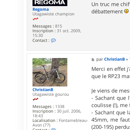
Un truc me chif
i
Regoma
s
débattement
Utagawiste champion
t
i
a
Messages :
815
n
Inscription :
31 oct. 2009,
B
15:30
C
Contact :
o
n
t
a
M
par
ChristianB
»
c
e
t
s
Merci en effet 
e
s
que le RP23 mai
r
a
R
g
e
e
ChristianB
Je viens de me
g
Utagawiste gourou
o
- Sachant que 
m
coulisse (!), m
a
Messages :
1338
Inscription :
30 juil. 2006,
- Sachant que l
18:43
45mm, me faut-
Localisation :
Fontainebleau-
Avon (77)
(200-195) perd
C
Contact :