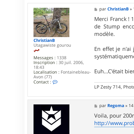
M
par
ChristianB
»
e
s
Merci Franck ! 1
s
de Stump encor
a
g
modèle.
e
ChristianB
Utagawiste gourou
En effet je n'a
systématiquemen
Messages :
1338
Inscription :
30 juil. 2006,
18:43
Euh...C'était bi
Localisation :
Fontainebleau-
Avon (77)
C
Contact :
o
LP Zesty 714, Phot
n
t
a
M
c
par
Regoma
»
14
e
t
s
Voila, pour 200
e
s
r
http://www.prob
a
C
g
h
e
r