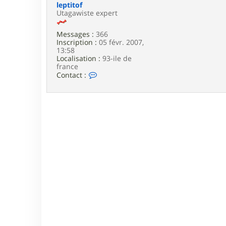
e
leptitof
Utagawiste expert
Messages :
366
Inscription :
05 févr. 2007,
13:58
Localisation :
93-ile de
france
C
Contact :
o
n
t
a
c
t
e
r
l
e
p
t
i
t
o
f