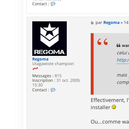
C
Contact :
o
n
t
a
M
par
Regoma
»
14
c
e
t
s
e
s
r
a
w
g
war
a
e
celui
r
m
Regoma
http:
Utagawiste champion
mais 
Messages :
815
Inscription :
31 oct. 2009,
compl
15:30
C
Contact :
o
n
Effectivement, l
t
installer
a
c
t
Ou...comme warm
e
r