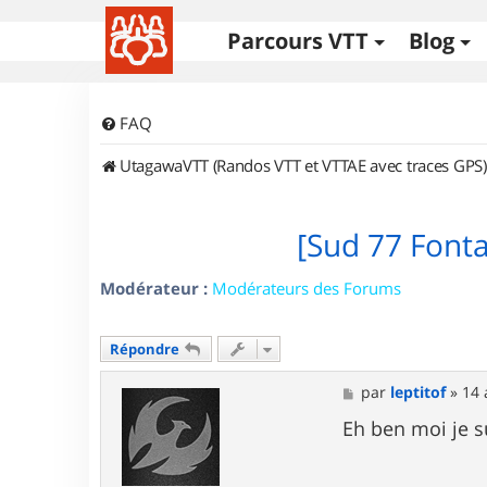
Parcours VTT
Blog
FAQ
UtagawaVTT (Randos VTT et VTTAE avec traces GPS)
[Sud 77 Font
Modérateur :
Modérateurs des Forums
Répondre
M
par
leptitof
»
14 
e
s
Eh ben moi je s
s
a
g