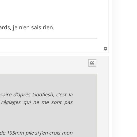
rds, je n'en sais rien.
H
a
u
t
aire d'après Godflesh, c'est la
 réglages qui ne me sont pas
de 195mm pile si j'en crois mon